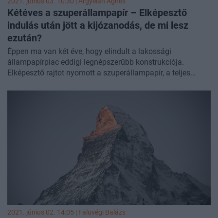
2021. június 03. 10:30 |
Árgyelán Ágnes
Kétéves a szuperállampapír – Elképesztő
indulás után jött a kijózanodás, de mi lesz
ezután?
Éppen ma van két éve, hogy elindult a lakossági
állampapírpiac eddigi legnépszerűbb konstrukciója.
Elképesztő rajtot nyomott a szuperállampapír, a teljes
megtakarítási piacot állva hagyta, sőt, még a többi
lakossági állampapír kenyerét is elvette. Mostanra
azonban már elérte egyik fő célját, a megtakarítási piac
gyakorlatilag telítődött a szuperállampapírral. De hogyan
jutottunk el idáig és milyen jövő elé néz a kétség kívül
legnépszerűbb magyar megtakarítási termék?
2021. június 02. 14:05 |
Faluvégi Balázs