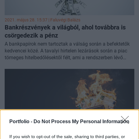
2021. május 28. 15:37 |
Faluvégi Balázs
Bankrészvények a világból, ahol továbbra is
csörgedezik a pénz
A bankpapírok nem tartoztak a válság során a befektetők
kedvencei közé. A tavalyi hirtelen lezárások során a piac
tömeges hitelbedőlésektől félt, ami a rendszerben lévő
komoly tőkeáttétel miatt nagyon nagy kockázatot jelentene
a pénzügyi szektorra. A fellendülés során sem került igazán
a célkeresztbe ez a szegmens, mert sokan attól tartottak,
hogy a kilábalás hosszan elhúzódik, így a finanszírozási
igény is relatíve alacsony marad. Végül a stimulusoknak és
a nyugati világban viszonylag gyors eredményeket
felmutató oltási programoknak köszönhetően egyik
félelem sem igazolódott be. Az idei év első negyedévében
felbukkanó rotáció miatt végül a bankok is a befektetők
Portfolio -
Do Not Process My Personal Information
fókuszába kerültek, és mostanra technikai elemzés
szemszögéből a legígéretesebbek közé tartoznak. Nem
If you wish to opt-out of the sale, sharing to third parties, or