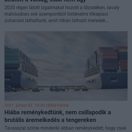
2020 régen látott izgalmakat hozott a tőzsdéken, tavaly
márciusban sok szempontból történelmi tőkepiaci
zuhanást láthattunk, amit ritkán látható meredek
emelkedés követett. Volatilitásra tehát nem volt panasz, a
hirtelen olcsóbbá váló részvények, nyersanyagok,
kriptovaluták, és a pandémia miatti bezártság a már
tőzsdén lévőket is megmozgatta, de új spekulánsok is
érkeztek, világszerte szép számú új számlanyitásról
számoltak be a befektetési szolgáltatók. A szektorban
tehát kifejezetten jó év volt a tavalyi, ez pedig a hazai
szolgáltatók számain is meglátszik, ezeket összesítettük.
2021. június 02. 10:30 |
Beke Károly
Hiába reménykedtünk, nem csillapodik a
brutális áremelkedés a tengereken
Tavasszal szinte mindenki abban reménykedett, hogy csak