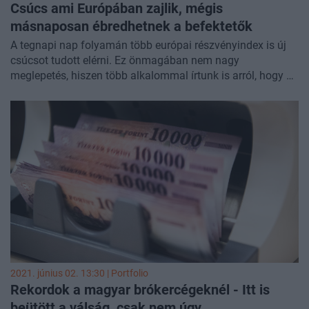
Csúcs ami Európában zajlik, mégis
másnaposan ébredhetnek a befektetők
A tegnapi nap folyamán több európai részvényindex is új
csúcsot tudott elérni. Ez önmagában nem nagy
meglepetés, hiszen több alkalommal írtunk is arról, hogy a
kontinens piacai egyértelmű emelkedő trendben vannak.
Mégis, ha a technikai elemzést nézzük, akkor egyre inkább
kissé enerváltnak tűnnek az itteni piacok. Az eufória helyét
mostanra mintha az afterparty, sőt egyfajta másnapos
ténfergés látszik átvenni. Az utóbbi napokban már nincs
momentum és nagy intézményi vásárlás az emelkedés
mögött. Kitörés helyett lassú felfelé kúszás tapasztalható a
legtöbb tőzsdén. Emiatt egyre inkább az óvatosság a
mérvadó.
2021. június 02. 13:30 | Portfolio
Rekordok a magyar brókercégeknél - Itt is
beütött a válság, csak nem úgy