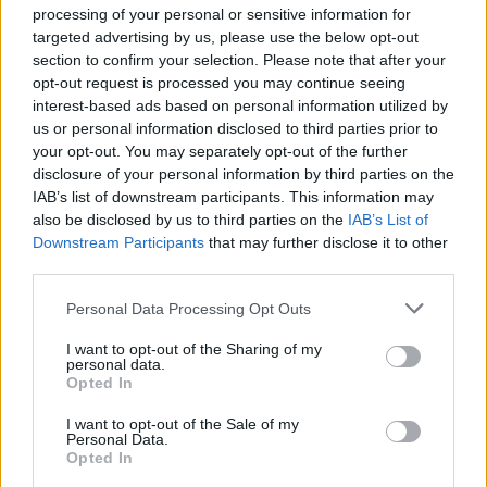
mindegy azonban, hogy a globális piacot elnézve melyik
processing of your personal or sensitive information for
régióból, mely papírokat választjuk ki. Megnéztük a
2021. május 28. 13:00 | Portfolio
targeted advertising by us, please use the below opt-out
legnagyobb nevek közül országonként egyet, ahol
Drasztikusan emelkednek az árak a világban,
section to confirm your selection. Please note that after your
valamilyen érdekes alakzat, vagy erős trend mutatkozik.
de hamarabb eltűnhet az infláció, mint sokan
opt-out request is processed you may continue seeing
Persze ezek a bankok általában globális jelenléttel
gondolják
interest-based ads based on personal information utilized by
büszkélkedhetnek, ám székhelyük, beágyazottságuk
us or personal information disclosed to third parties prior to
A legfrissebb felmérések szerint az inflációs félelmek
szempontjából mindig van egy anyaország, csak úgy mint
your opt-out. You may separately opt-out of the further
aggasztják manapság a leginkább befektetőket. A SocGen
például az olyan regionális szereplők esetén, mint az Erste
disclosure of your personal information by third parties on the
viszont más perspektívába helyezte a kérdést, és legutóbbi
vagy az OTP.
IAB’s list of downstream participants. This information may
elemzésében rávilágított, hogy a befektetők saját, a
also be disclosed by us to third parties on the
IAB’s List of
gazdasági ciklus erejébe vetett bizakodása az, ami a
Downstream Participants
that may further disclose it to other
leginkább ciklikus szektorok és az ipari nyersanyagok árait
third parties.
meredeken felfelé hajtja, ezáltal generálva az infláció
emelkedését. Viszont a kínai hitelimpulzus elmúlt
Personal Data Processing Opt Outs
hónapokban látott visszaesése és a helyi hatósági fellépés
I want to opt-out of the Sharing of my
komoly fenyegetést jelent az elszállt nyersanyagárakra, és
personal data.
több fontos makrogazdasági tényezőre is, így könnyen
Opted In
lehet, hogy hamarosan fordulni fog a hangulat.
I want to opt-out of the Sale of my
Personal Data.
Opted In