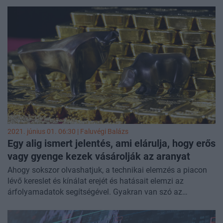
kamatdöntő ülést. Az EKB döntéshozói az előző napokban
egymásra licitálva nyilatkoztak úgy, hogy fenn kívánják
tartani a laza monetáris kondíciókat, a kérdés az, hogy az
EKB-nak a májusi inflációs adatra milyen reakciót kell
adnia. Az ING Bank közgazdászai szerint jelenleg még nem
várható fordulat, de az igazán fontos kérdésre csak
hónapok múlva kapunk választ.
2021. június 01. 06:30 |
Faluvégi Balázs
Egy alig ismert jelentés, ami elárulja, hogy erős
vagy gyenge kezek vásárolják az aranyat
Ahogy sokszor olvashatjuk, a technikai elemzés a piacon
lévő kereslet és kínálat erejét és hatásait elemzi az
árfolyamadatok segítségével. Gyakran van szó az
akkumulációs és disztribúció jelenségéről, amikor
intézményi szereplők vásárolnak vagy adnak el nagy