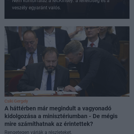
Nem köntörfalaz a McKinsey: a lehetőség és a
veszély egyaránt valós.
Csiki Gergely
A háttérben már megindult a vagyonadó
kidolgozása a minisztériumban - De mégis
mire számíthatnak az érintettek?
Rengetegen várják a részleteket.