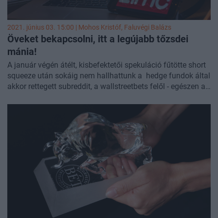
folytatódásnak.
2021. június 03. 15:00 |
Mohos Kristóf
,
Faluvégi Balázs
Öveket bekapcsolni, itt a legújabb tőzsdei
mánia!
A január végén átélt, kisbefektetői spekuláció fűtötte short
squeeze után sokáig nem hallhattunk a hedge fundok által
akkor rettegett subreddit, a wallstreetbets felől - egészen a
múlt hétig, amikor is az egyre harciasabb hangvételű
kiírások közepette újra beindult a mémrészvények
pumpálása, most azonban az első short squeeze során a
másodhegedűs szerepét játszó, mozilánc-üzemeltető AMC
került a reflektorfénybe. A részvény öt nap alatt 118
százalékot ralizott a múlt hét péntekjéig, majd az igazi
robbanás tegnap következett, amikor is egy kereskedési
nap alatt közel duplázni tudott a részvény, a nap végére
pedig több, mint 760 millió papír cserélt gazdát. Ma is
kedvező teljesítményre számíthattunk a kereskedés előtti
adatok alapján, a cég azonban bejelentette, hogy 11 millió
részvényét adja el, a részvényeladásból származó pénzt