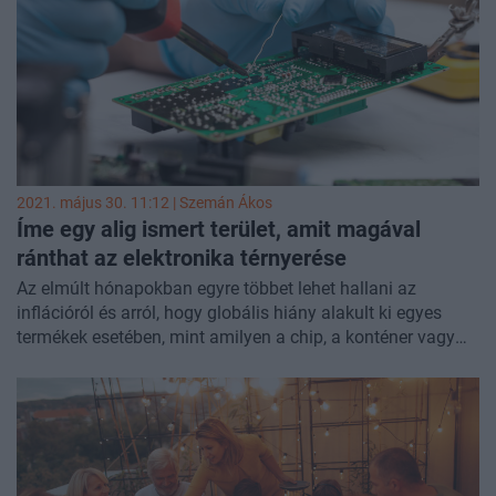
tárgyak mennyiben jelenthetik ellenséges hatalmak
kémtevékenységeit. Egy neves amerikai csillagász pedig
azzal hűti le az alienekben hívő tábor várakozásait, hogy
szerinte könnyen lehet, hogy a felvételeken látható
titokzatos tárgyak egyfajta optikai csalódások eredményei.
2021. május 30. 11:12 |
Szemán Ákos
Íme egy alig ismert terület, amit magával
ránthat az elektronika térnyerése
Az elmúlt hónapokban egyre többet lehet hallani az
inflációról és arról, hogy globális hiány alakult ki egyes
termékek esetében, mint amilyen a chip, a konténer vagy
éppen a fűrészáru. Egyre többször kerül szóba a különféle
nyersanyagok áremelkedése is, többek között a réz, a
vasérc, az olaj vagy éppen a palládium árfolyama is
megugrott. Számos mezőgazdasági termék is alaposan
megdrágult, és a sertés ára is elszállt. Van azonban néhány
olyan árupiaci termék, amelyek egyelőre még nem kerültek