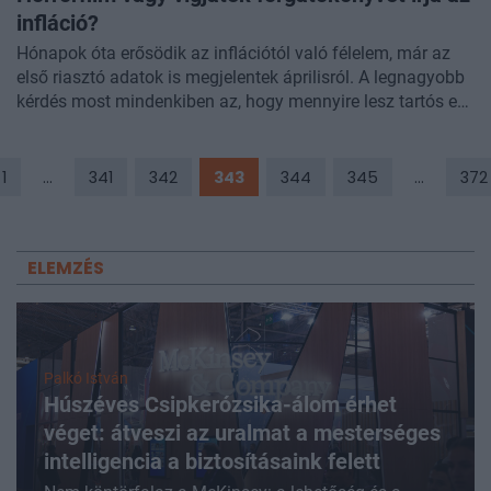
infláció?
Hónapok óta erősödik az inflációtól való félelem, már az
első riasztó adatok is megjelentek áprilisról. A legnagyobb
kérdés most mindenkiben az, hogy mennyire lesz tartós ez
a folyamat, egyelőre az elemzők is csak találgatnak.
Léteznek horror forgatókönyvek tartósan elszálló
inflációról, ami a jegybankokat is lépésre kényszerítheti, a
1
...
341
342
343
344
345
...
372
másik álláspont szerint viszont happy end lesz a történet
vége, azok járnak pórul, akik most túlságosan aggódnak.
ELEMZÉS
Palkó István
Húszéves Csipkerózsika-álom érhet
véget: átveszi az uralmat a mesterséges
intelligencia a biztosításaink felett