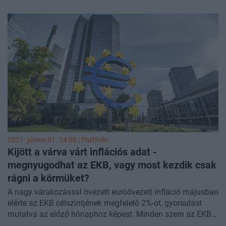
pozíciókon szépen lehetett keresni még annak ellenére is,
hogy a kriptopiacon láttunk múlt hónapban egy nagyon
csúnya esést. Összességében az látszik, hogy kevés olyan
fontosabb tőzsdei instrumentum van, amelynek esett volna
idén az árfolyama, közéjük tartozik néhány
mezőgazdasági nyersanyag és a hosszú amerikai
állampapírok.
2021. június 01. 14:00 | Portfolio
Kijött a várva várt inflációs adat -
megnyugodhat az EKB, vagy most kezdik csak
rágni a körmüket?
A nagy várakozással övezett euróövezeti infláció májusban
elérte az EKB célszintjének megfelelő 2%-ot, gyorsulást
mutatva az előző hónaphoz képest. Minden szem az EKB-
ra szegeződik most, az eurózóna jegybankja júniusban tart