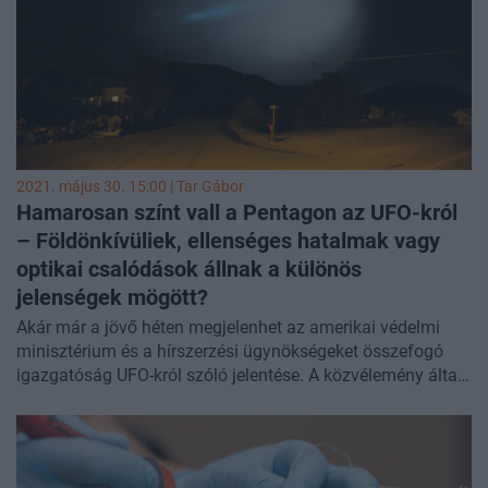
közgazdásza szerint alapvetően ígéretes
kezdeményezésről van szó - bár a megvalósítás szerinte
nem elégséges. Az EU-ban viszont előbb-utóbb eljön az
egységesedő adórendszerek kora, ellenkező esetben a
közgazdász szerint a fiskális szabályoknak sincs sok
értelme.
2021. május 30. 15:00 |
Tar Gábor
Hamarosan színt vall a Pentagon az UFO-król
– Földönkívüliek, ellenséges hatalmak vagy
optikai csalódások állnak a különös
jelenségek mögött?
Akár már a jövő héten megjelenhet az amerikai védelmi
minisztérium és a hírszerzési ügynökségeket összefogó
igazgatóság UFO-król szóló jelentése. A közvélemény által
nagy érdeklődéssel várt dokumentum szakértők szerint a
földönkívüliekre vonatkozó bombasztikus bejelentéseket
helyett várhatóan csak arra fog fókuszálni, hogy a
haditengerészet kiszivárgott videóin látható különös repülő