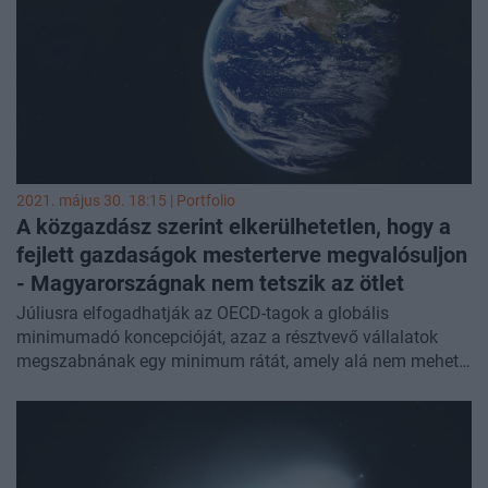
2021. május 30. 18:15 | Portfolio
A közgazdász szerint elkerülhetetlen, hogy a
fejlett gazdaságok mesterterve megvalósuljon
- Magyarországnak nem tetszik az ötlet
Júliusra elfogadhatják az OECD-tagok a globális
minimumadó koncepcióját, azaz a résztvevő vállalatok
megszabnának egy minimum rátát, amely alá nem mehet
a társasági nyereségadó egyik országban sem. A
kezdeményezést sok vita övezi, főleg mert a tőkét alacsony
adókkal bevonzó államok (az írek, Luxemburg, Hollandia,
de részben mi is) nem szívlelik az ötletet. Sok a kérdés még
az elképzeléssel kapcsolatban, de az UniCredit vezető