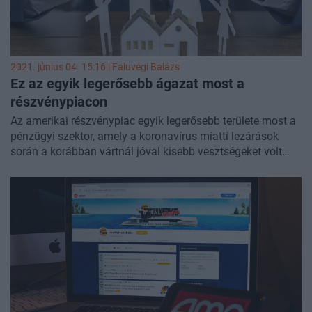
2021. június 04. 15:16 |
Faluvégi Balázs
Ez az egyik legerősebb ágazat most a
részvénypiacon
Az amerikai részvénypiac egyik legerősebb területe most a
pénzügyi szektor, amely a koronavírus miatti lezárások
során a korábban vártnál jóval kisebb vesztségeket volt
kénytelen elszenvedni, miközben a kilábalás során a
gazdaságba öntött pénzek hatása igencsak pozitív volt az
ide tartozó vállalatokra. A rotáció beindultával ezért a
korábban alulteljesítő ágazatokra is megnőtt a kereslet az
intézményi befektetők részéről. Ide tartoznak a biztosítók
is, amelyek stabil és növekvő díjbevételeik révén viszonylag
alacsony kockázatú pozíciónak számítottak a
részvénypiaci szereplők számára, miközben egy erős trend
is kialakult az árfolyamukban. A technikai elemzés
segítségével megnéztük, hogy mennyi az esélye a