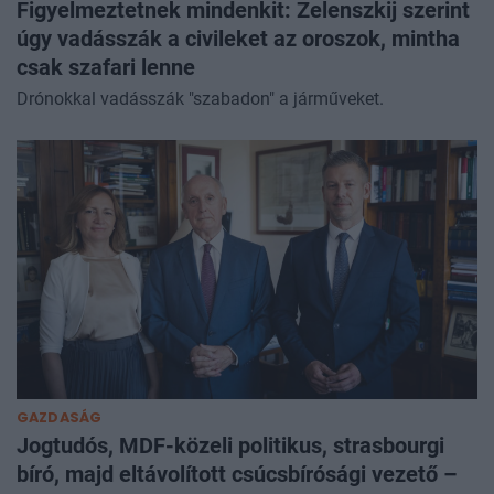
Figyelmeztetnek mindenkit: Zelenszkij szerint
úgy vadásszák a civileket az oroszok, mintha
csak szafari lenne
Drónokkal vadásszák "szabadon" a járműveket.
GAZDASÁG
Jogtudós, MDF-közeli politikus, strasbourgi
bíró, majd eltávolított csúcsbírósági vezető –