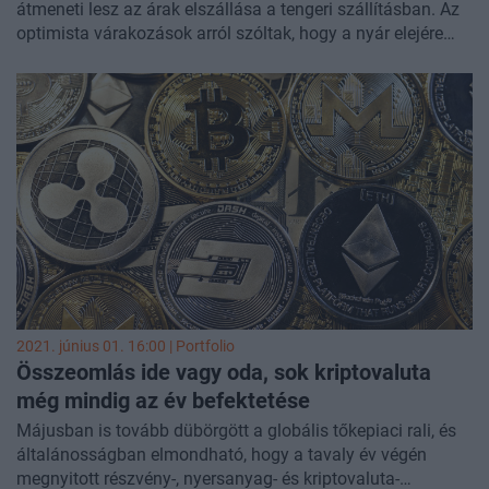
átmeneti lesz az árak elszállása a tengeri szállításban. Az
optimista várakozások arról szóltak, hogy a nyár elejére
stabilizálódhat a piac, azonban most úgy tűnik, hogy ennél
sokkal hosszabb lesz a konténeres szállítás drágulása, az
utóbbi egy hónapban újabb 20 százalékos ugrást láttunk
az árakban.
2021. június 01. 16:00 | Portfolio
Összeomlás ide vagy oda, sok kriptovaluta
még mindig az év befektetése
Májusban is tovább dübörgött a globális tőkepiaci rali, és
általánosságban elmondható, hogy a tavaly év végén
megnyitott részvény-, nyersanyag- és kriptovaluta-