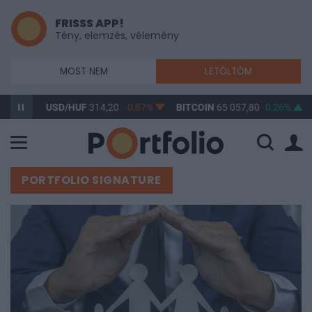
FRISSS APP!
Tény, elemzés, vélemény
MOST NEM
LETÖLTÖM
SD/HUF
314,20
-0,87%
BITCOIN
65 057,80
0,26%
BUX
148 63
PORTFOLIO SIGNATURE