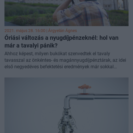
2021. május 28. 16:00 |
Árgyelán Ágnes
Óriási változás a nyugdíjpénzeknél: hol van
már a tavalyi pánik?
Ahhoz képest, milyen bukókat szenvedtek el tavaly
tavasszal az önkéntes- és magánnyugdíjpénztárak, az idei
első negyedéves befektetési eredmények már sokkal
biztatóbbak. Érdekesség a friss adatokban, hogy míg a
magánkasszák csökkentették, az önkéntes pénztárak
növelték részvénykitettségüket az utóbbi hónapokban, és jó
hír, hogy az önkéntes kasszáknál megállt a taglétszám
csökkenése.