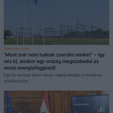
Debreczeni Réka
"Most már nem tudnak zsarolni minket" – így
néz ki, amikor egy ország megszabadul az
orosz energiafüggéstől
Egy kis európai állam tavaly végleg elvágta a moszkvai
köldökzsinórt.