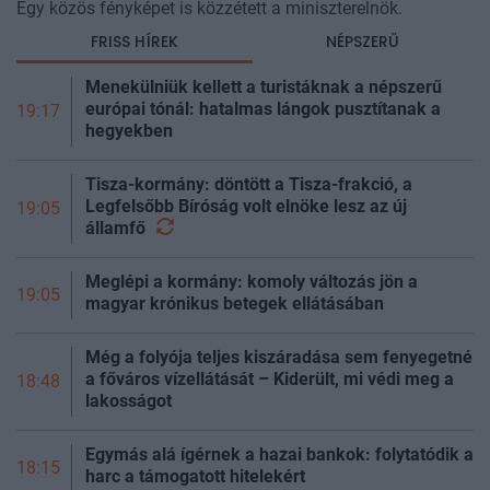
Egy közös fényképet is közzétett a miniszterelnök.
FRISS HÍREK
NÉPSZERŰ
Menekülniük kellett a turistáknak a népszerű
európai tónál: hatalmas lángok pusztítanak a
19:17
hegyekben
Tisza-kormány: döntött a Tisza-frakció, a
Legfelsőbb Bíróság volt elnöke lesz az új
19:05
államfő
Meglépi a kormány: komoly változás jön a
19:05
magyar krónikus betegek ellátásában
Még a folyója teljes kiszáradása sem fenyegetné
a főváros vízellátását – Kiderült, mi védi meg a
18:48
lakosságot
Egymás alá ígérnek a hazai bankok: folytatódik a
18:15
harc a támogatott hitelekért