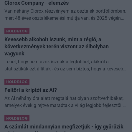
Clorox Company - elemzés
Van néhány Clorox részvényem az osztalék portfóliómban,
mert 48 éves osztalékemelési múltja van, és 2025 végén
úgy láttam, hogy jó áron meg tudom venni ezt a majdnem
HOLDBLOG
dividend king-et. Azt
Kevesebb alkoholt iszunk, mint a régió, a
következmények terén viszont az élbolyban
vagyunk
Lehet, hogy nem azok isznak a legtöbbet, akikről a
statisztikák ezt állítják - és az sem biztos, hogy a kevesebb
elfogyasztott alkohol kisebb társadalmi kárral... The post
HOLDBLOG
Kevesebb alkoholt iszunk
Feltöri a kriptót az AI?
Az AI néhány óra alatt megtalálhat olyan szoftverhibákat,
amelyek évekig rejtve maradtak a világ legjobb fejlesztői és
biztonsági szakemberei előtt. A kriptovilágban ennek
HOLDBLOG
különösen nagy...
A számlát mindannyian megfizetjük - így gyűrűzik