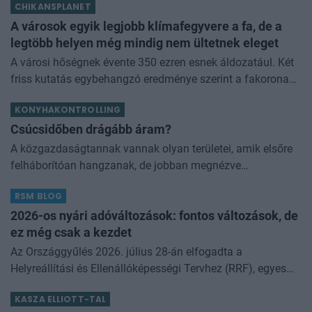
CHIKANSPLANET
kamathoz képest. De arról sem s
A városok egyik legjobb klímafegyvere a fa, de a
legtöbb helyen még mindig nem ültetnek eleget
A városi hőségnek évente 350 ezren esnek áldozatául. Két
friss kutatás egybehangzó eredménye szerint a fakorona
akár a városi hőszigethatás felét is semlegesítheti
KONYHAKONTROLLING
Csúcsidőben drágább áram?
A közgazdaságtannak vannak olyan területei, amik elsőre
felháborítóan hangzanak, de jobban megnézve
összességében jobb kimenethez vezetnek. Az igaz, hogy
RSM BLOG
némi kellemetlenséggel is járnak. Az
2026-os nyári adóváltozások: fontos változások, de
ez még csak a kezdet
Az Országgyűlés 2026. július 28-án elfogadta a
Helyreállítási és Ellenállóképességi Tervhez (RRF), egyes
kormányprogramokhoz és kormányhatározatokhoz
KASZA ELLIOTT-TAL
kapcsolódó adóintézkedésekről, v