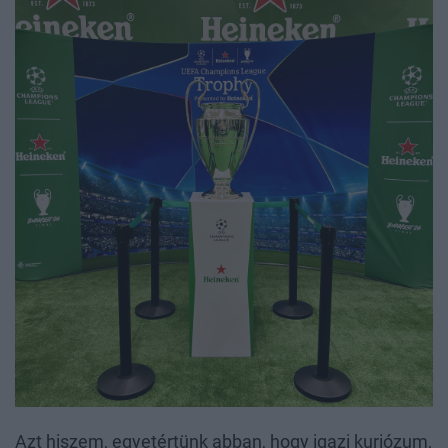
Azt hiszem, egyetértünk abban, hogy igazi kuriózum,