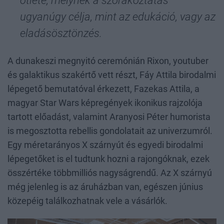
ugyanúgy célja, mint az edukáció, vagy az
eladásösztönzés.
A dunakeszi megnyitó ceremónián Rixon, youtuber
és galaktikus szakértő vett részt, Fáy Attila birodalmi
lépegető bemutatóval érkezett, Fazekas Attila, a
magyar Star Wars képregények ikonikus rajzolója
tartott előadást, valamint Aranyosi Péter humorista
is megosztotta rebellis gondolatait az univerzumról.
Egy méretarányos X szárnyút és egyedi birodalmi
lépegetőket is el tudtunk hozni a rajongóknak, ezek
összértéke többmilliós nagyságrendű. Az X szárnyú
még jelenleg is az áruházban van, egészen június
közepéig találkozhatnak vele a vásárlók.