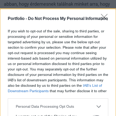
abban, hogy érdemesnek találnak minket arra, hogy
időről időre hozzánk jöjjenek vásárolni. A
törzsvásárlóinkat természetesen a legnagyobb
Portfolio -
Do Not Process My Personal Information
becsben tartjuk, az állandó kedvezményeken,
If you wish to opt-out of the sale, sharing to third parties, or
pontgyűjtésen és nekik szóló akciókon kívül
processing of your personal or sensitive information for
ajándékokkal, nyereményjátékokkal köszönjük meg
targeted advertising by us, please use the below opt-out
a hűségüket. Sőt, törzsvásárlóink a
section to confirm your selection. Please note that after your
opt-out request is processed you may continue seeing
partnerprogramunkon keresztül számos egyéb
interest-based ads based on personal information utilized by
szolgáltatást is kedvezményesen tudnak igénybe
us or personal information disclosed to third parties prior to
venni,
your opt-out. You may separately opt-out of the further
disclosure of your personal information by third parties on the
IAB’s list of downstream participants. This information may
PÉLDÁUL EGÉSZSÉGBIZTOSÍTÁST 20%
also be disclosed by us to third parties on the
IAB’s List of
KEDVEZMÉNNYEL, VAGY REPTÉRI
Downstream Participants
that may further disclose it to other
third parties.
TRANSZTFERT 15% KEDVEZMÉNNYEL.
Personal Data Processing Opt Outs
A Galaktikus Fesztivál esetében pedig szintén ebben