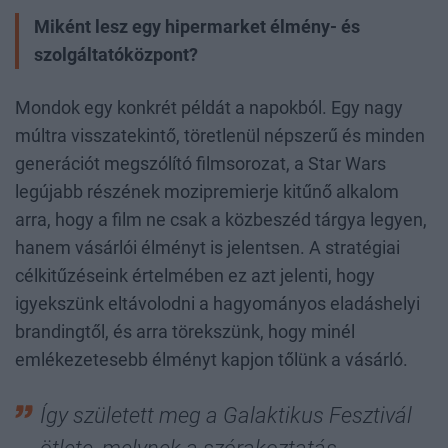
Miként lesz egy hipermarket élmény- és
szolgáltatóközpont?
Mondok egy konkrét példát a napokból. Egy nagy
múltra visszatekintő, töretlenül népszerű és minden
generációt megszólító filmsorozat, a Star Wars
legújabb részének mozipremierje kitűnő alkalom
arra, hogy a film ne csak a közbeszéd tárgya legyen,
hanem vásárlói élményt is jelentsen. A stratégiai
célkitűzéseink értelmében ez azt jelenti, hogy
igyekszünk eltávolodni a hagyományos eladáshelyi
brandingtől, és arra törekszünk, hogy minél
emlékezetesebb élményt kapjon tőlünk a vásárló.
Így született meg a Galaktikus Fesztivál
ötlete, melynek a szórakoztatás