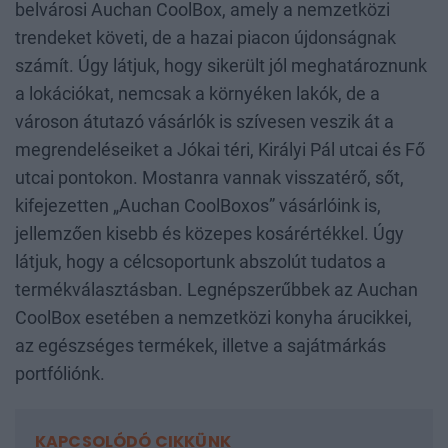
belvárosi Auchan CoolBox, amely a nemzetközi
trendeket követi, de a hazai piacon újdonságnak
számít. Úgy látjuk, hogy sikerült jól meghatároznunk
a lokációkat, nemcsak a környéken lakók, de a
városon átutazó vásárlók is szívesen veszik át a
megrendeléseiket a Jókai téri, Királyi Pál utcai és Fő
utcai pontokon. Mostanra vannak visszatérő, sőt,
kifejezetten „Auchan CoolBoxos” vásárlóink is,
jellemzően kisebb és közepes kosárértékkel. Úgy
látjuk, hogy a célcsoportunk abszolút tudatos a
termékválasztásban. Legnépszerűbbek az Auchan
CoolBox esetében a nemzetközi konyha árucikkei,
az egészséges termékek, illetve a sajátmárkás
portfóliónk.
KAPCSOLÓDÓ CIKKÜNK