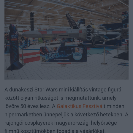
A dunakeszi Star Wars mini kiállítás vintage figurái
között olyan ritkaságot is megmutattunk, amely
jövőre 50 éves lesz. A
Galaktikus Fesztivál
t minden
hipermarketben ünnepeljük a következő hetekben. A
rajongói cosplayerek magyarországi helyőrsége
filmhű kosztümökben fogadja a vásárlókat,