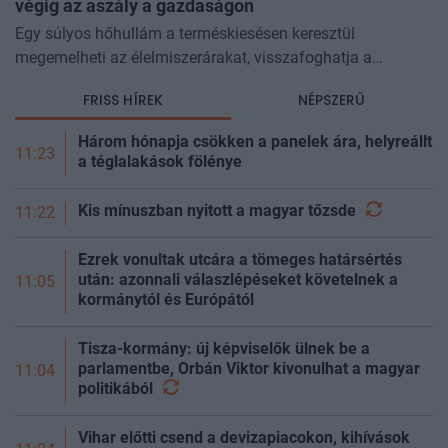
végig az aszály a gazdaságon
Egy súlyos hőhullám a terméskiesésen keresztül
megemelheti az élelmiszerárakat, visszafoghatja a
gazdasági növekedést, ronthatja a termelékenységet, sőt
FRISS HÍREK
NÉPSZERŰ
még az állam finanszírozását is m
Három hónapja csökken a panelek ára, helyreállt
11:23
a téglalakások fölénye
Kis mínuszban nyitott a magyar
tőzsde
11:22
Ezrek vonultak utcára a tömeges határsértés
után: azonnali válaszlépéseket követelnek a
11:05
kormánytól és Európától
Tisza-kormány: új képviselők ülnek be a
parlamentbe, Orbán Viktor kivonulhat a magyar
11:04
politikából
Vihar előtti csend a devizapiacokon, kihívások