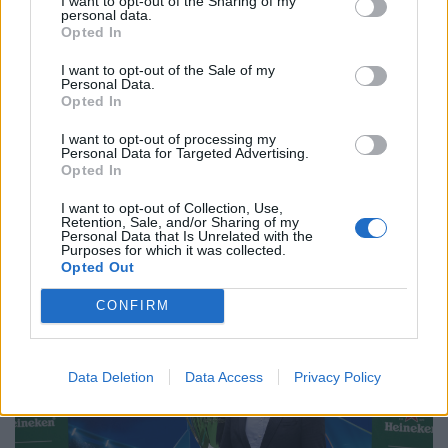
I want to opt-out of the Sharing of my
personal data.
a körben sorsoltunk ki premier előtti vetítésre
Opted In
mozijegyeket, a Heinekennel közösen szervezett
I want to opt-out of the Sale of my
Bajnokok Ligája kampányunkban pedig a Legends
Personal Data.
Opted In
Tournament eseményre juthattak el a
Bizalomkártyával rendelkezők. A Bizalomkártya
I want to opt-out of processing my
Personal Data for Targeted Advertising.
tehát egy olyan svájci bicska a zsebünkben, amely
Opted In
nem csak kedvezményekkel, de egyedi
I want to opt-out of Collection, Use,
szolgáltatásokkal is segíti a vásárlók mindennapjait,
Retention, Sale, and/or Sharing of my
Personal Data that Is Unrelated with the
ezért szeretik annyian.
Purposes for which it was collected.
Opted Out
CONFIRM
Data Deletion
Data Access
Privacy Policy