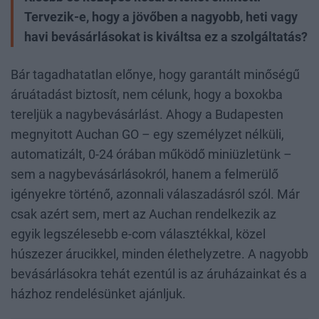
Tervezik-e, hogy a jövőben a nagyobb, heti vagy
havi bevásárlásokat is kiváltsa ez a szolgáltatás?
Bár tagadhatatlan előnye, hogy garantált minőségű
áruátadást biztosít, nem célunk, hogy a boxokba
tereljük a nagybevásárlást. Ahogy a Budapesten
megnyitott Auchan GO – egy személyzet nélküli,
automatizált, 0-24 órában működő miniüzletünk –
sem a nagybevásárlásokról, hanem a felmerülő
igényekre történő, azonnali válaszadásról szól. Már
csak azért sem, mert az Auchan rendelkezik az
egyik legszélesebb e-com választékkal, közel
húszezer árucikkel, minden élethelyzetre. A nagyobb
bevásárlásokra tehát ezentúl is az áruházainkat és a
házhoz rendelésünket ajánljuk.