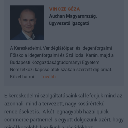
VINCZE GÉZA
Auchan Magyarország,
ügyvezető igazgató
A Kereskedelmi, Vendéglátóipari és Idegenforgalmi
Főiskola Idegenforgalmi és Szállodai Karán, majd a
Budapesti Közgazdaságtudományi Egyetem
Nemzetközi kapcsolatok szakán szerzett diplomát.
Közel harmi
…
Tovább
E-kereskedelmi szolgáltatásainkkal lefedjük mind az
azonnali, mind a tervezett, nagy kosárértékű
rendeléseket is. A két legnagyobb hazai quick
commerce partnerrel is együtt dolgozunk azért, hogy
minél közelebb kerüljünk a vásárlókhoz,