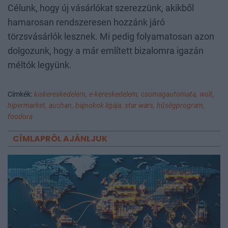
Célunk, hogy új vásárlókat szerezzünk, akikből
hamarosan rendszeresen hozzánk járó
törzsvásárlók lesznek. Mi pedig folyamatosan azon
dolgozunk, hogy a már említett bizalomra igazán
méltók legyünk.
Címkék:
kiskereskedelem,
e-kereskedelem,
csomagautomata,
wolt,
hipermarket,
auchan,
bajnokok ligája,
star wars,
hűségprogram,
foodora
CÍMLAPRÓL AJÁNLJUK