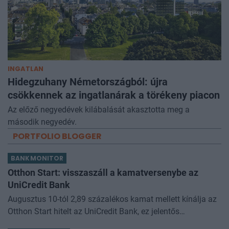
INGATLAN
Hidegzuhany Németországból: újra
csökkennek az ingatlanárak a törékeny piacon
Az előző negyedévek kilábalását akasztotta meg a
második negyedév.
PORTFOLIO BLOGGER
BANKMONITOR
Otthon Start: visszaszáll a kamatversenybe az
UniCredit Bank
Augusztus 10-tól 2,89 százalékos kamat mellett kínálja az
Otthon Start hitelt az UniCredit Bank, ez jelentős
megtakarítást jelenthet a standard évi 3 százalékos