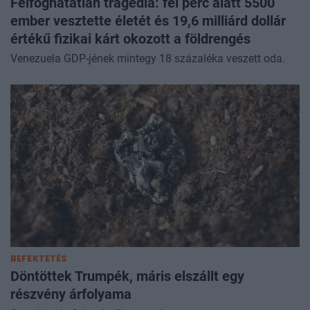
Felfoghatatlan tragédia: fél perc alatt 5500
ember vesztette életét és 19,6 milliárd dollár
értékű fizikai kárt okozott a földrengés
Venezuela GDP-jének mintegy 18 százaléka veszett oda.
BEFEKTETÉS
Döntöttek Trumpék, máris elszállt egy
részvény árfolyama