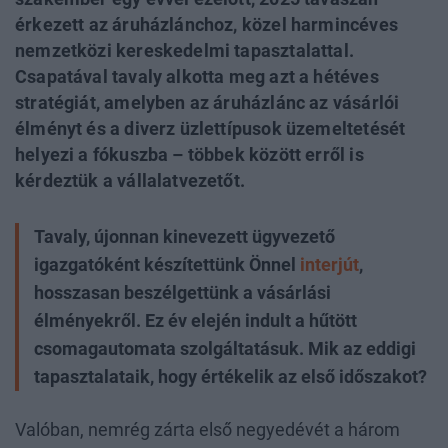
érkezett az áruházlánchoz, közel harmincéves
nemzetközi kereskedelmi tapasztalattal.
Csapatával tavaly alkotta meg azt a hétéves
stratégiát, amelyben az áruházlánc az vásárlói
élményt és a diverz üzlettípusok üzemeltetését
helyezi a fókuszba – többek között erről is
kérdeztük a vállalatvezetőt.
Tavaly, újonnan kinevezett ügyvezető
igazgatóként készítettünk Önnel
interjút
,
hosszasan beszélgettünk a vásárlási
élményekről. Ez év elején indult a hűtött
csomagautomata szolgáltatásuk. Mik az eddigi
tapasztalataik, hogy értékelik az első időszakot?
Valóban, nemrég zárta első negyedévét a három