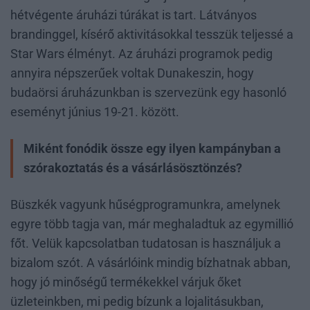
hétvégente áruházi túrákat is tart. Látványos
brandinggel, kísérő aktivitásokkal tesszük teljessé a
Star Wars élményt. Az áruházi programok pedig
annyira népszerűek voltak Dunakeszin, hogy
budaörsi áruházunkban is szervezünk egy hasonló
eseményt június 19-21. között.
Miként fonódik össze egy ilyen kampányban a
szórakoztatás és a vásárlásösztönzés?
Büszkék vagyunk hűségprogramunkra, amelynek
egyre több tagja van, már meghaladtuk az egymillió
főt. Velük kapcsolatban tudatosan is használjuk a
bizalom szót. A vásárlóink mindig bízhatnak abban,
hogy jó minőségű termékekkel várjuk őket
üzleteinkben, mi pedig bízunk a lojalitásukban,