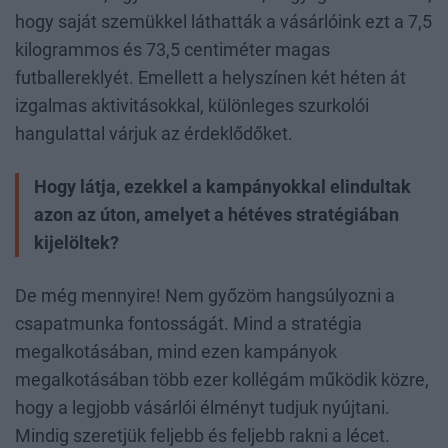
hogy saját szemükkel láthatták a vásárlóink ezt a 7,5
kilogrammos és 73,5 centiméter magas
futballereklyét. Emellett a helyszínen két héten át
izgalmas aktivitásokkal, különleges szurkolói
hangulattal várjuk az érdeklődőket.
Hogy látja, ezekkel a kampányokkal elindultak
azon az úton, amelyet a hétéves stratégiában
kijelöltek?
De még mennyire! Nem győzöm hangsúlyozni a
csapatmunka fontosságát. Mind a stratégia
megalkotásában, mind ezen kampányok
megalkotásában több ezer kollégám működik közre,
hogy a legjobb vásárlói élményt tudjuk nyújtani.
Mindig szeretjük feljebb és feljebb rakni a lécet.