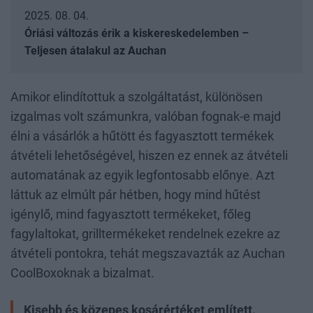
2025. 08. 04.
Óriási változás érik a kiskereskedelemben –
Teljesen átalakul az Auchan
Amikor elindítottuk a szolgáltatást, különösen
izgalmas volt számunkra, valóban fognak-e majd
élni a vásárlók a hűtött és fagyasztott termékek
átvételi lehetőségével, hiszen ez ennek az átvételi
automatának az egyik legfontosabb előnye. Azt
láttuk az elmúlt pár hétben, hogy mind hűtést
igénylő, mind fagyasztott termékeket, főleg
fagylaltokat, grilltermékeket rendelnek ezekre az
átvételi pontokra, tehát megszavazták az Auchan
CoolBoxoknak a bizalmat.
Kisebb és közepes kosárértéket említett.