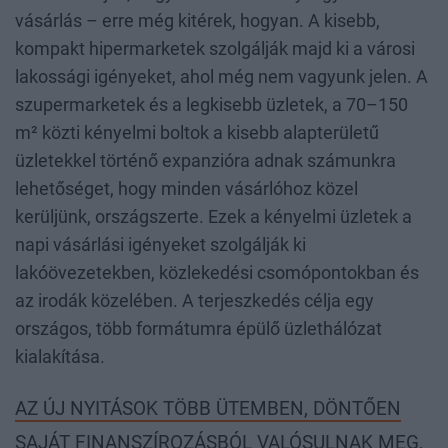
vásárlás – erre még kitérek, hogyan. A kisebb,
kompakt hipermarketek szolgálják majd ki a városi
lakossági igényeket, ahol még nem vagyunk jelen. A
szupermarketek és a legkisebb üzletek, a 70–150
m² közti kényelmi boltok a kisebb alapterületű
üzletekkel történő expanzióra adnak számunkra
lehetőséget, hogy minden vásárlóhoz közel
kerüljünk, országszerte. Ezek a kényelmi üzletek a
napi vásárlási igényeket szolgálják ki
lakóövezetekben, közlekedési csomópontokban és
az irodák közelében. A terjeszkedés célja egy
országos, több formátumra épülő üzlethálózat
kialakítása.
AZ ÚJ NYITÁSOK TÖBB ÜTEMBEN, DÖNTŐEN
SAJÁT FINANSZÍROZÁSBÓL VALÓSULNAK MEG,