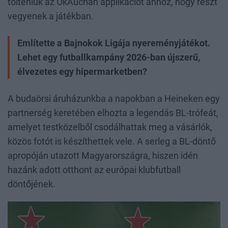
tölteniük az OkAuchan applikációt ahhoz, hogy részt
vegyenek a játékban.
Említette a Bajnokok Ligája nyereményjátékot.
Lehet egy futballkampány 2026-ban újszerű,
élvezetes egy hipermarketben?
A budaörsi áruházunkba a napokban a Heineken egy
partnerség keretében elhozta a legendás BL-trófeát,
amelyet testközelből csodálhattak meg a vásárlók,
közös fotót is készíthettek vele. A serleg a BL-döntő
apropóján utazott Magyarországra, hiszen idén
hazánk adott otthont az európai klubfutball
döntőjének.