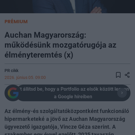
PRÉMIUM
Auchan Magyarország:
működésünk mozgatórugója az
élményteremtés (x)
PR cikk
2026. június 05. 09:00
Itt állítsd be, hogy a Portfolio az elsők között legyen
a Google híreiben
Az élmény-és szolgáltatóközpontként funkcionáló
hipermarketeké a jövő az Auchan Magyarország
ügyvezető igazgatója, Vincze Géza szerint. A
szakember egy évvel ezelőtt, 2025 tavaszán