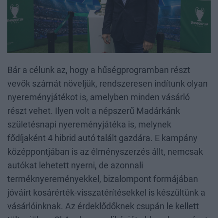
Bár a célunk az, hogy a hűségprogramban részt
vevők számát növeljük, rendszeresen indítunk olyan
nyereményjátékot is, amelyben minden vásárló
részt vehet. Ilyen volt a népszerű Madárkánk
születésnapi nyereményjátéka is, melynek
fődíjaként 4 hibrid autó talált gazdára. E kampány
középpontjában is az élményszerzés állt, nemcsak
autókat lehetett nyerni, de azonnali
terméknyereményekkel, bizalompont formájában
jóváírt kosárérték-visszatérítésekkel is készültünk a
vásárlóinknak. Az érdeklődőknek csupán le kellett