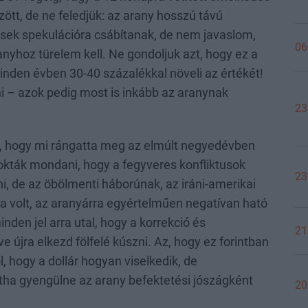
tt, de ne feledjük: az arany hosszú távú
gések spekulációra csábítanak, de nem javaslom,
06
anyhoz türelem kell. Ne gondoljuk azt, hogy ez a
nden évben 30-40 százalékkal növeli az értékét!
ni – azok pedig most is inkább az aranynak
23
ni, hogy mi rángatta meg az elmúlt negyedévben
zokták mondani, hogy a fegyveres konfliktusok
23
ni, de az öbölmenti háborúnak, az iráni-amerikai
sa volt, az aranyárra egyértelműen negatívan ható
den jel arra utal, hogy a korrekció és
21
 újra elkezd fölfelé kúszni. Az, hogy ez forintban
, hogy a dollár hogyan viselkedik, de
ha gyengülne az arany befektetési jószágként
20