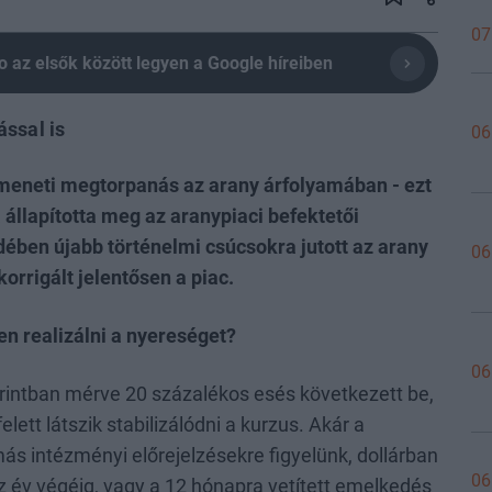
07
olio az elsők között legyen a Google híreiben
ssal is
06
tmeneti megtorpanás az arany árfolyamában - ezt
 állapította meg az aranypiaci befektetői
dében újabb történelmi csúcsokra jutott az arany
06
rrigált jelentősen a piac.
en realizálni a nyereséget?
06
orintban mérve 20 százalékos esés következett be,
elett látszik stabilizálódni a kurzus. Akár a
ás intézményi előrejelzésekre figyelünk, dollárban
06
 év végéig, vagy a 12 hónapra vetített emelkedés