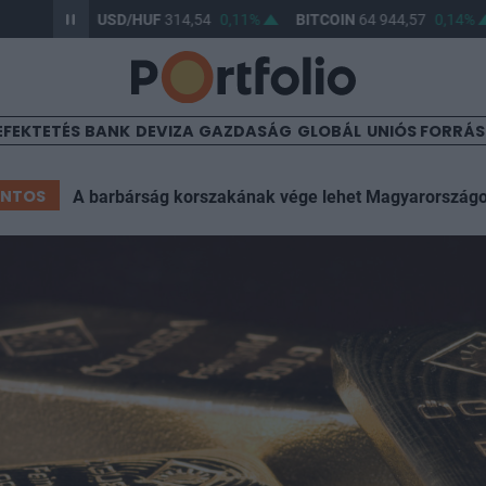
05%
USD/HUF
314,54
0,11%
BITCOIN
64 944,57
0,14%
B
EFEKTETÉS
BANK
DEVIZA
GAZDASÁG
GLOBÁL
UNIÓS FORRÁ
ONTOS
A barbárság korszakának vége lehet Magyarország