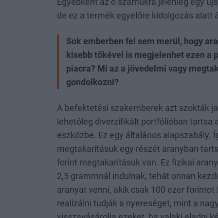
Egyébként az ő számukra jelenleg egy újs
de ez a termék egyelőre kidolgozás alatt á
Sok emberben fel sem merül, hogy aran
kisebb tőkével is megjelenhet ezen a 
piacra? Mi az a jövedelmi vagy megtaka
gondolkozni?
A befektetési szakemberek azt szokták ja
lehetőleg diverzifikált portfólióban tarts
eszközbe. Ez egy általános alapszabály. 
megtakarításuk egy részét aranyban tarts
forint megtakarításuk van. Ez fizikai arany
2,5 grammnál indulnak, tehát onnan kezdőd
aranyat venni, akik csak 100 ezer forintot
realizálni tudják a nyereséget, mint a n
visszavásárolja ezeket, ha valaki eladni 