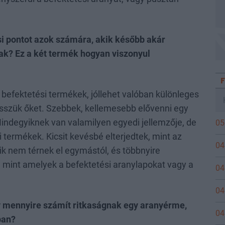
i pontot azok számára, akik később akár
ak? Ez a két termék hogyan viszonyul
efektetési termékek, jóllehet valóban különleges
sszük őket. Szebbek, kellemesebb elővenni egy
indegyiknek van valamilyen egyedi jellemzője, de
05
 termékek. Kicsit kevésbé elterjedtek, mint az
04
ik nem térnek el egymástól, és többnyire
, mint amelyek a befektetési aranylapokat vagy a
04
04
gy mennyire számít ritkaságnak egy aranyérme,
04
ban?