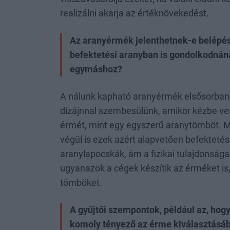
realizálni akarja az értéknövekedést.
Az aranyérmék jelenthetnek-e belépés
befektetési aranyban is gondolkodnán
egymáshoz?
A nálunk kapható aranyérmék elsősorban b
dizájnnal szembesülünk, amikor kézbe ve
érmét, mint egy egyszerű aranytömböt. M
végül is ezek azért alapvetően befektetési
aranylapocskák, ám a fizikai tulajdonsága
ugyanazok a cégek készítik az érméket is
tömböket.
A gyűjtői szempontok, például az, ho
komoly tényező az érme kiválasztásá