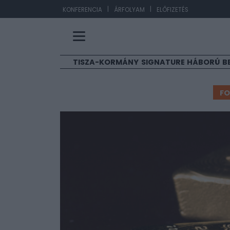
|
|
EUR/HUF
363,34
0,
KONFERENCIA
ÁRFOLYAM
ELŐFIZETÉS
TISZA-KORMÁNY
SIGNATURE
HÁBORÚ
B
F