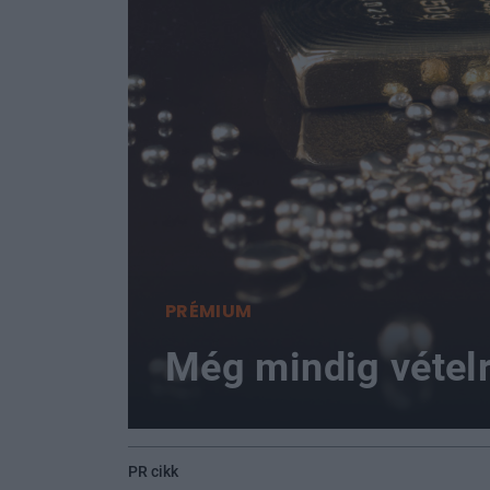
PRÉMIUM
Még mindig vételre
PR cikk