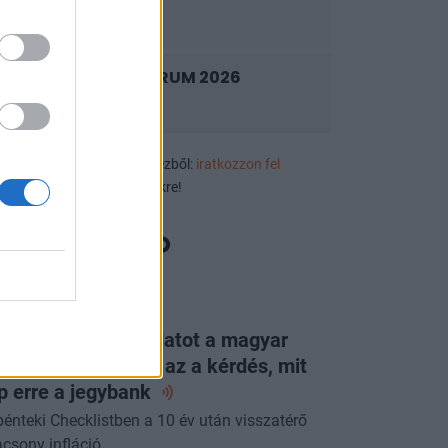
2026. szeptember 9.
PRIVATE HEALTH FORUM 2026
2026. szeptember 10.
ek, eseményajánlók első kézből:
iratkozzon fel
luzív rendezvényértesítőnkre!
ORTFOLIO CHECKLIST
g látott ilyen jó adatot a magyar
zdaság: már csak az a kérdés, mit
p erre a
jegybank
pénteki Checklistben a 10 év után visszatérő
acsony infláció.