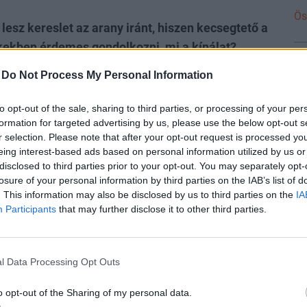
Ös
lesz kereslet az arany iránt, hiszen kecsegtető a
kekben érdemes gondolkozni, mi a kínálat?
-
Do Not Process My Personal Information
 sőt azt gondolom, hogy a nyári, kicsit talán
ően erős hetek a keresletben. A kisbefektetők az
to opt-out of the sale, sharing to third parties, or processing of your per
urzus újból elindul fölfelé, azonnal elkezdenek
formation for targeted advertising by us, please use the below opt-out s
r selection. Please note that after your opt-out request is processed y
latát: egyrészt a befektetési arany piacára olyan
eing interest-based ads based on personal information utilized by us or
 nem voltak a kínálatban. Eddig például nem
disclosed to third parties prior to your opt-out. You may separately opt-
 A befektetési aranyat jellemzően grammban
losure of your personal information by third parties on the IAB’s list of
. This information may also be disclosed by us to third parties on the
IA
et megvásárolni. A legkisebb aranylapocskák 1-2
Participants
that may further disclose it to other third parties.
ölfelé, egészen a 100 grammos tömbökig. 2,5
ban, most viszont már elérhető ebben a méretben
s, hogy tízszer egygrammos kivitelben vásárolnak 10
l Data Processing Opt Outs
tben egygrammos befektetési lapkákat kapnak a
o opt-out of the Sharing of my personal data.
szeretik és keresik ezt a típusú megtakarítást.