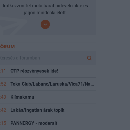
Iratkozzon fel mobilbarát hírleveleinkre és
járjon mindenki előtt.
FÓRUM
:11
OTP részvényesek ide!
:52
Toka Club/Labanc/Laruska/Vica71/Nacky/Bpali/Oldrider/Josefernando/Mcbull/Kawaszabi
:43
Klímakamu
:42
Lakás/Ingatlan árak topik
:15
PANNERGY - moderalt