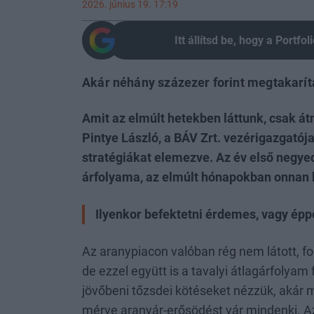
2026. június 19. 17:19
Itt állítsd be, hogy a Portf
Akár néhány százezer forint megtakarítá
Amit az elmúlt hetekben láttunk, csak á
Pintye László, a BÁV Zrt. vezérigazgatója
stratégiákat elemezve. Az év első negye
árfolyama, az elmúlt hónapokban onnan ko
Ilyenkor befektetni érdemes, vagy épp
Az aranypiacon valóban rég nem látott, f
de ezzel együtt is a tavalyi átlagárfolyam f
jövőbeni tőzsdei kötéseket nézzük, akár m
mérve aranyár-erősödést vár mindenki. Az