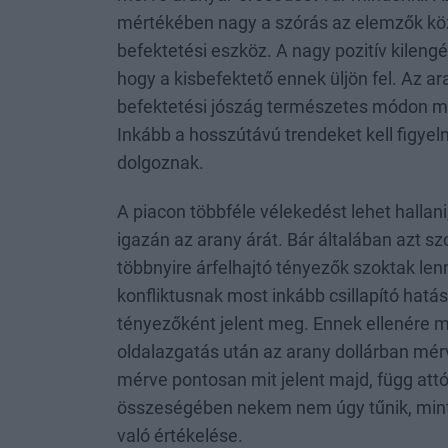
mértékében nagy a szórás az elemzők közö
befektetési eszköz. A nagy pozitív kilen
hogy a kisbefektető ennek üljön fel. Az ar
befektetési jószág természetes módon mi
Inkább a hosszútávú trendeket kell figyel
dolgoznak.
A piacon többféle vélekedést lehet halla
igazán az arany árát. Bár általában azt s
többnyire árfelhajtó tényezők szoktak len
konfliktusnak most inkább csillapító hatá
tényezőként jelent meg. Ennek ellenére min
oldalazgatás után az arany dollárban mérve
mérve pontosan mit jelent majd, függ attól
összeségében nekem nem úgy tűnik, mint
való értékelése.