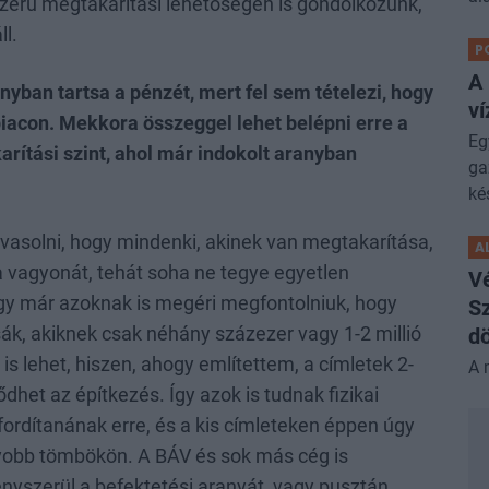
zerű megtakarítási lehetőségen is gondolkozunk,
ll.
P
A
yban tartsa a pénzét, mert fel sem tételezi, hogy
ví
piacon. Mekkora összeggel lehet belépni erre a
Eg
rítási szint, ahol már indokolt aranyban
ga
ké
vasolni, hogy mindenki, akinek van megtakarítása,
A
a a vagyonát, tehát soha ne tegye egyetlen
V
Így már azoknak is megéri megfontolniuk, hogy
Sz
ák, akiknek csak néhány százezer vagy 1-2 millió
dö
 is lehet, hiszen, ahogy említettem, a címletek 2-
A 
het az építkezés. Így azok is tudnak fizikai
 fordítanának erre, és a kis címleteken éppen úgy
agyobb tömbökön. A BÁV és sok más cég is
kényszerül a befektetési aranyát, vagy pusztán