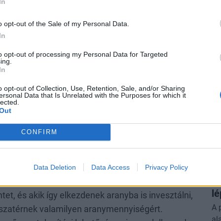
In
s megítélés alá, mint amikor a vásárló egy 10
lható, és egy esetleges értékesítéskor csak
o opt-out of the Sale of my Personal Data.
zdarabos formátum rugalmasabb döntést tesz
In
onságot jelent, hiszen a befektetők eladáskor is az
to opt-out of processing my Personal Data for Targeted
höz.
ing.
In
Hír
orma is lehet, tehát észszerű havonta, fél évente
o opt-out of Collection, Use, Retention, Sale, and/or Sharing
exk
ersonal Data that Is Unrelated with the Purposes for which it
lected.
Out
ébként azok is kedvelik a kisebb címleteket,
CONFIRM
 esetükben is előfordul, hogy nem egyben kérik
grammra pénze, azt ötször 10 grammban kéri,
P
Ré
nak az igényeihez is igazodik, akik rendszeres
Data Deletion
Data Access
Privacy Policy
ga
asztaljuk, hogy azok közül, akiknek a
lé
et, és akik így elkezdenek aranyba is invesztálni,
A 
sszatérnek valamilyen aranymennyiségért.
al