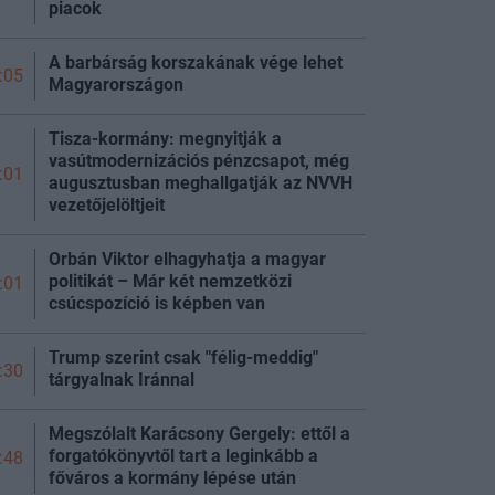
piacok
A barbárság korszakának vége lehet
:05
Magyarországon
Tisza-kormány: megnyitják a
vasútmodernizációs pénzcsapot, még
:01
augusztusban meghallgatják az NVVH
vezetőjelöltjeit
Orbán Viktor elhagyhatja a magyar
politikát – Már két nemzetközi
:01
csúcspozíció is képben van
Trump szerint csak "félig-meddig"
:30
tárgyalnak Iránnal
Megszólalt Karácsony Gergely: ettől a
forgatókönyvtől tart a leginkább a
:48
főváros a kormány lépése után