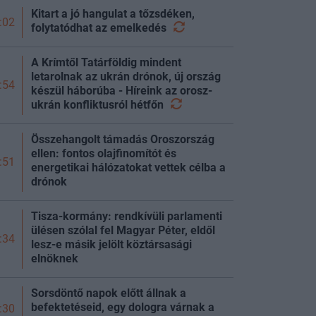
Kitart a jó hangulat a tőzsdéken,
:02
folytatódhat az
emelkedés
A Krímtől Tatárföldig mindent
letarolnak az ukrán drónok, új ország
:54
készül háborúba - Híreink az orosz-
ukrán konfliktusról
hétfőn
Összehangolt támadás Oroszország
ellen: fontos olajfinomítót és
:51
energetikai hálózatokat vettek célba a
drónok
Tisza-kormány: rendkívüli parlamenti
ülésen szólal fel Magyar Péter, eldől
:34
lesz-e másik jelölt köztársasági
elnöknek
Sorsdöntő napok előtt állnak a
befektetéseid, egy dologra várnak a
:30