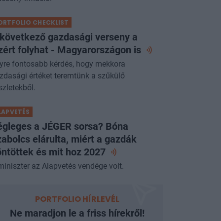
ORTFOLIO CHECKLIST
 következő gazdasági verseny a
zért folyhat - Magyarországon
is
yre fontosabb kérdés, hogy mekkora
zdasági értéket teremtünk a szűkülő
szletekből.
LAPVETÉS
égleges a JÉGER sorsa? Bóna
abolcs elárulta, miért a gazdák
ntöttek és mit hoz
2027
miniszter az Alapvetés vendége volt.
PORTFOLIO HÍRLEVÉL
Ne maradjon le a friss hírekről!