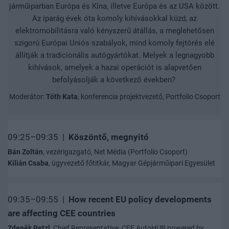
járműiparban Európa és Kína, illetve Európa és az USA között.
Az iparág évek óta komoly kihívásokkal küzd, az
elektromobilitásra való kényszerű átállás, a meglehetősen
szigorú Európai Uniós szabályok, mind komoly fejtörés elé
állítják a tradicionális autógyártókat. Melyek a legnagyobb
kihívások, amelyek a hazai operációt is alapvetően
befolyásolják a következő években?
Moderátor:
Tóth Kata
, konferencia projektvezető, Portfolio Csoport
09:25–09:35 |
Köszöntő, megnyitó
Bán Zoltán
, vezérigazgató, Net Média (Portfolio Csoport)
Kilián Csaba
, ügyvezető főtitkár, Magyar Gépjárműipari Egyesület
09:35–09:55 |
How recent EU policy developments
are affecting CEE countries
Zdeněk Petzl
, Chief Representative, CEE AutoHUB powered by