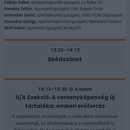
Fábián Gábor
, európai regionális igazgató, Le Bélier Zrt.
Kemény Zoltán
, ügyvezető igazgató, DHL Supply Chain
Schnaider Dávid
, üzletfejlesztési igazgató, VIDEOTON Cégcsoport
Szucsány György
, ingatlanfejlesztési igazgató, Waberer's Csoport
Wolf Gábor
, ügyvezető igazgató, Emika Zrt.
13:20–14:15
Ebédszünet
14:15–15:30
A terem
II/A Szekció: A versenyképesség új
tartaléka: emberi erőforrás
A szuperfejlett technológiák is csak akkor bizonyulnak
hasznosnak, ha alkalmazásukra a munkavállalók is