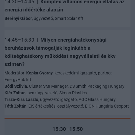
14:30–14:45 |
Komplex villamos energia ellátás az
energia időértéke alapján
Berényi Gábor
, ügyvezető, Smart Solar Kft.
14:45–15:30 |
Milyen energiahatékonysági
beruházások támogatják leginkább a
költséghatékony működést nagyvállalati és kkv
szinten?
Moderátor:
Kepka György
, kereskedelmi igazgató, partner,
EnergyHub kft.
Bódi Szilvia
, Cluster SMI Manager, DS Smith Packaging Hungary
Klér Zoltán
, pénzügyi vezető, Simon Plastics
Tisza-Kiss László
, ügyvezető igazgató, AGC Glass Hungary
Tóth Zoltán
, EIS értékesítési osztályvezető, E.ON Hungária Csoport
15:30–15:50