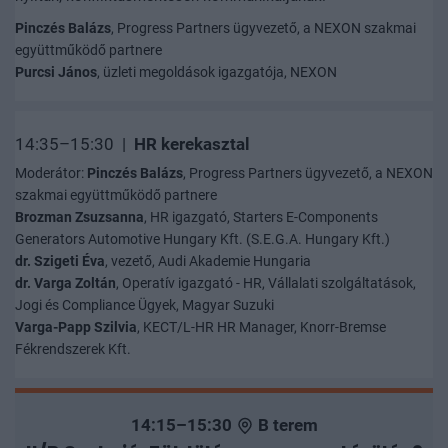
Pinczés Balázs
, Progress Partners ügyvezető, a NEXON szakmai
együttműködő partnere
Purcsi János
, üzleti megoldások igazgatója, NEXON
14:35–15:30 |
HR kerekasztal
Moderátor:
Pinczés Balázs
, Progress Partners ügyvezető, a NEXON
szakmai együttműködő partnere
Brozman Zsuzsanna
, HR igazgató, Starters E-Components
Generators Automotive Hungary Kft. (S.E.G.A. Hungary Kft.)
dr. Szigeti Éva
, vezető, Audi Akademie Hungaria
dr. Varga Zoltán
, Operatív igazgató - HR, Vállalati szolgáltatások,
Jogi és Compliance Ügyek, Magyar Suzuki
Varga-Papp Szilvia
, KECT/L-HR HR Manager, Knorr-Bremse
Fékrendszerek Kft.
14:15–15:30
B terem