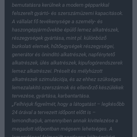
bemutatásra kerülnek a modern gépparkkal
felszerelt gyártó- és szerszámüzemi kapacitások.
A vállalat fő tevékenysége a személy- és
haszongépjárművekbe épülő lemez alkatrészek,
részegységek gyártása, mint pl. különböző
burkolati elemek, hűtőegységek részegységei,
generátor és önindító alkatrészek, napfénytető
alkatrészek, ülés alkatrészek, kipufogórendszerek
lemez alkatrészei. Préselt és mélyhúzott
alkatrészek szimulációja, és az ehhez szükséges
lemezalakító szerszámok és ellenőrző készülékek
tervezése, gyártása, karbantartása.
„Felhívjuk figyelmét, hogy a látogatást – legkésőbb
24 órával a tervezett időpont előtt is –
lemondhatjuk, amennyiben annak kivitelezése a
megadott időpontban mégsem lehetséges. A