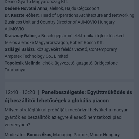
Denso Gyártó Magyarország Kft.
Dedéné Novotni Anna
, alelnök, Hajdu Cégcsoport
Dr. Keszte Róbert
, Head of Operations Architecture and Networking
Business Unit and Country Director of AUMOVIO Hungary,
AUMOVIO
Krasznay Gábor
, a Bosch gépjármű elektronikai fejlesztésekért
felelős alelnöke Magyarországon, Robert Bosch Kft.
Szilágyi Balázs
, közügyekért felelős vezető, Contemporary
Amperex Technology Co., Limited
Topolcsik Melinda
, elnök, ügyvezető igazgató, Bridgestone
Tatabánya
12:40–13:20 |
Panelbeszélgetés: Együttműködés és
új beszállítói lehetőségek a globális piacon
Milyen stratégiákkal próbálják megőrizni helyüket a magyar
gyártók és beszállítók az egyre élesedő nemzetközi piaci
versenyben?
Moderátor:
Boross Ákos
, Managing Partner, Moore Hungary