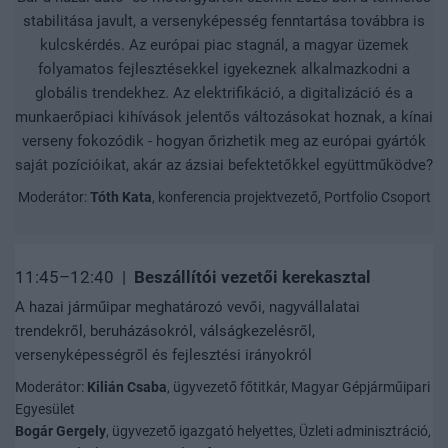
stabilitása javult, a versenyképesség fenntartása továbbra is
kulcskérdés. Az európai piac stagnál, a magyar üzemek
folyamatos fejlesztésekkel igyekeznek alkalmazkodni a
globális trendekhez. Az elektrifikáció, a digitalizáció és a
munkaerőpiaci kihívások jelentős változásokat hoznak, a kínai
verseny fokozódik - hogyan őrizhetik meg az európai gyártók
saját pozícióikat, akár az ázsiai befektetőkkel együttműködve?
Moderátor:
Tóth Kata
, konferencia projektvezető, Portfolio Csoport
11:45–12:40 |
Beszállítói vezetői kerekasztal
A hazai járműipar meghatározó vevői, nagyvállalatai
trendekről, beruházásokról, válságkezelésről,
versenyképességről és fejlesztési irányokról
Moderátor:
Kilián Csaba
, ügyvezető főtitkár, Magyar Gépjárműipari
Egyesület
Bogár Gergely
, ügyvezető igazgató helyettes, Üzleti adminisztráció,