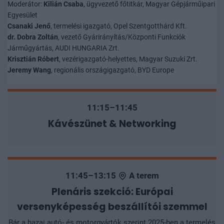
Moderátor:
Kilián Csaba
, ügyvezető főtitkár, Magyar Gépjárműipari
Egyesület
Csanaki Jenő
, termelési igazgató, Opel Szentgotthárd Kft.
dr. Dobra Zoltán
, vezető Gyárirányítás/Központi Funkciók
Járműgyártás, AUDI HUNGARIA Zrt.
Krisztián Róbert
, vezérigazgató-helyettes, Magyar Suzuki Zrt.
Jeremy Wang
, regionális országigazgató, BYD Europe
11:15–11:45
Kávészünet & Networking
11:45–13:15
A terem
Plenáris szekció: Európai
versenyképesség beszállítói szemmel
Bár a hazai autó- és motorgyártók szerint 2025-ben a termelés