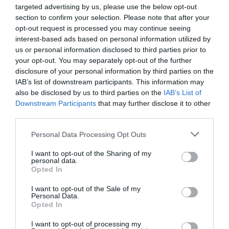
Moderátor:
Tóth Kata
, konferencia projektvezető, Portfolio Csoport
targeted advertising by us, please use the below opt-out
section to confirm your selection. Please note that after your
opt-out request is processed you may continue seeing
interest-based ads based on personal information utilized by
15:50–16:05 |
Autonóm járművek - egyes kártérítési
us or personal information disclosed to third parties prior to
felelősségi kérdésekről
your opt-out. You may separately opt-out of the further
disclosure of your personal information by third parties on the
Dr. Hanis Dávid
, ügyvéd, partner, Oppenheim Ügyvédi Iroda
IAB’s list of downstream participants. This information may
also be disclosed by us to third parties on the
IAB’s List of
Downstream Participants
that may further disclose it to other
16:05–16:20 |
Autóipari projekt a digitalizáció
third parties.
segítségével
Personal Data Processing Opt Outs
Koós Gábor
, projektmenedzser, Siemens Zrt.
I want to opt-out of the Sharing of my
personal data.
Opted In
16:20–17:00 |
Panelbeszélgetés: A termelékenység
I want to opt-out of the Sale of my
javítása kéz a kézben jár a magasabb fokú
Personal Data.
automatizációval és digitalizációval, de vajon milyen
Opted In
konkrét technológiai fejlesztések szükségesek az
I want to opt-out of processing my