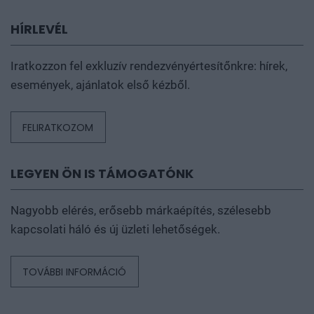
HÍRLEVÉL
Iratkozzon fel exkluzív rendezvényértesítőnkre: hírek,
események, ajánlatok első kézből.
FELIRATKOZOM
LEGYEN ÖN IS TÁMOGATÓNK
Nagyobb elérés, erősebb márkaépítés, szélesebb
kapcsolati háló és új üzleti lehetőségek.
TOVÁBBI INFORMÁCIÓ