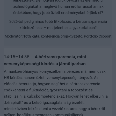
felkészültek. De hogyan tudjuk ötvözni az elérhető új
technológiákat a meglévő humán erőforrással annak
érdekében, hogy jobb üzleti eredményeket érjünk el?
2026-tól pedig nincs több titkolózás, a bértranszparencia
kötelező lesz – mit jelent ez a gyakorlatban?
Moderátor:
Tóth Kata
, konferencia projektvezető, Portfolio Csoport
14:15–14:35 |
A bértranszparencia, mint
versenyképességi kérdés a járműiparban
A munkaerőhiányos környezetben a bérezés már nem csak
HR-kérdés, hanem üzleti versenyképességi tényező. Az
előadás bemutatja, hogyan segíthet a bértranszparencia
csökkenteni a fluktuációt, gyorsítani a toborzást és
stabilizálni a kulcskompetenciákat. Hogyan lehet elkerülni a
„bérspirált” és a belső igazságtalanság érzetét,
mindeközben felkészíteni a vezetőket arra, hogy a bérekről
nyíltan, konfliktusmentesen kommunikáljanak.