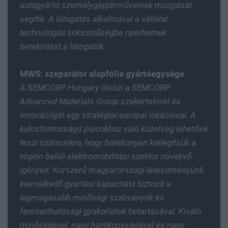
autógyártó személygépjárműveinek mozgását
segítik. A látogatás alkalmával a vállalat
technológiai sokszínűségbe nyerhetnek
betekintést a látogatók.
MWS: szeparátor alapfólia gyártóegysége
A SEMCORP Hungary ötvözi a SEMCORP
Advanced Materials Group szakértelmét és
innovációját egy stratégiai európai lokációval. A
kulcsfontosságú piacokhoz való közelség lehetővé
teszi számunkra, hogy hatékonyan kielégítsük a
régión belüli elektromobilitási szektor növekvő
igényeit. Korszerű magyarországi létesítményünk
kiemelkedő gyártási kapacitást biztosít a
legmagasabb minőségi szabványok és
fenntarthatósági gyakorlatok betartásával.
Kiváló
minőségével, nagy hatékonyságával es nagy