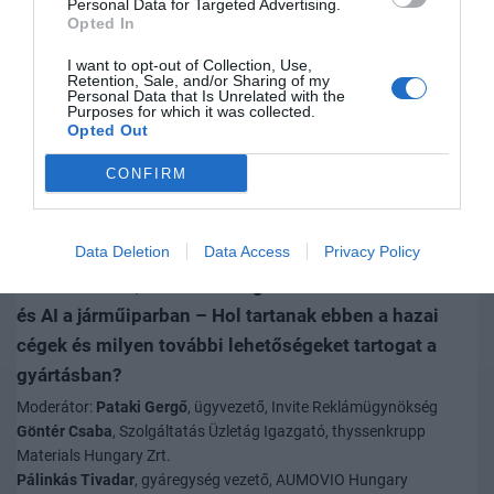
áttöréshez?
Personal Data for Targeted Advertising.
Opted In
Moderátor:
Vida Ádám
, CEO, Edortech
Alföldi Judit
, Információbiztonsági üzletágvezető, Tigra
I want to opt-out of Collection, Use,
Retention, Sale, and/or Sharing of my
Hevesi Attila Tóbiás
, EU Strategic Partnerships Lead, Intretech
Personal Data that Is Unrelated with the
Hungary Kft.
Purposes for which it was collected.
Opted Out
Hosszu Róbert
, ügyvezető, NI HUNGARY Software és Hardware
Gyártó Kft.
CONFIRM
Charles Wassen
, General Manager, Country Operations Lead, Dana
Hungary Kft.
Data Deletion
Data Access
Privacy Policy
17:00–17:30 |
Panelbeszélgetés: Humanoid robotok
és AI a járműiparban – Hol tartanak ebben a hazai
cégek és milyen további lehetőségeket tartogat a
gyártásban?
Moderátor:
Pataki Gergő
, ügyvezető, Invite Reklámügynökség
Göntér Csaba
, Szolgáltatás Üzletág Igazgató, thyssenkrupp
Materials Hungary Zrt.
Pálinkás Tivadar
, gyáregység vezető, AUMOVIO Hungary