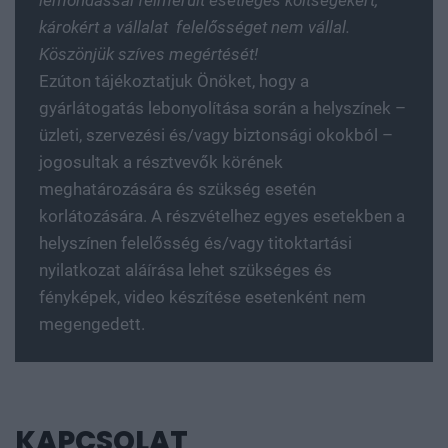
lemondással felmerült esetleges költségekért,
károkért a vállalat felelősséget nem vállal.
Köszönjük szíves megértését!
Ezúton tájékoztatjuk Önöket, hogy a
gyárlátogatás lebonyolítása során a helyszínek –
üzleti, szervezési és/vagy biztonsági okokból –
jogosultak a résztvevők körének
meghatározására és szükség esetén
korlátozására. A részvételhez egyes esetekben a
helyszínen felelősség és/vagy titoktartási
nyilatkozat aláírása lehet szükséges és
fényképek, video készítése esetenként nem
megengedett.
KAPCSOLAT