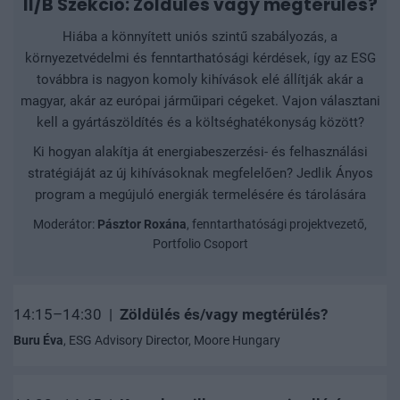
II/B Szekció: Zöldülés vagy megtérülés?
Hiába a könnyített uniós szintű szabályozás, a
környezetvédelmi és fenntarthatósági kérdések, így az ESG
továbbra is nagyon komoly kihívások elé állítják akár a
magyar, akár az európai járműipari cégeket. Vajon választani
kell a gyártászöldítés és a költséghatékonyság között?
Ki hogyan alakítja át energiabeszerzési- és felhasználási
stratégiáját az új kihívásoknak megfelelően? Jedlik Ányos
program a megújuló energiák termelésére és tárolására
Moderátor:
Pásztor Roxána
, fenntarthatósági projektvezető,
Portfolio Csoport
14:15–14:30 |
Zöldülés és/vagy megtérülés?
Buru Éva
, ESG Advisory Director, Moore Hungary