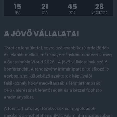
15
21
45
27
NAP
ÓRA
PERC
MÁSODPERC
A JÖVŐ VÁLLALATAI
Töretlen lendülettel, egyre szélesebb körű érdeklődés
és jelenlét mellett, már hagyományként rendezzük meg
a Sustainable World 2026 - A jövő vállalatainak szóló
konferenciát. A rendezvény immár iparági találkozó is
egyben, ahol különböző szektorok képviselői
találkoznak, hogy megvitassák a fenntarthatósági
célok elérésének lehetőségeit és a kézzel fogható
eredményeiket.
A fenntarthatósági törekvések és megoldások
megkérdőjelezhetetlen súlyát, valamint a gazdaságban