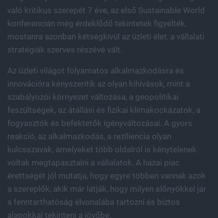
való kritikus szerepét 7 éve, az első Sustainable World
konferencián még érdeklődő tekintetek figyelték,
mostanra azonban kétségkívül az üzleti élet, a vállalati
stratégiák szerves részévé vált.
Az üzleti világot folyamatos alkalmazkodásra és
innovációra kényszerítik az olyan kihívások, mint a
szabályozói környezet változása, a geopolitikai
feszültségek, az átállási és fizikai klímakockázatok, a
fogyasztók és befektetők igényváltozásai. A gyors
reakció, az alkalmazkodás, a reziliencia olyan
kulcsszavak, amelyeket több oldalról is kénytelenek
voltak megtapasztalni a vállalatok. A hazai piac
érettségét jól mutatja, hogy egyre többen vannak azok
a szereplők, akik már látják, hogy milyen előnyökkel jár
a fenntarthatóság élvonalába tartozni és biztos
alapokkal tekinteni a jövőbe.