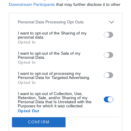
Normál
199 900 HUF
Downstream Participants
that may further disclose it to other
+ Áfa/fő
jegy
third parties.
Personal Data Processing Opt Outs
I want to opt-out of the Sharing of my
personal data.
2 fő
Opted In
jelentkezése
185 400 HUF
I want to opt-out of the Sale of my
+ Áfa/f
Personal Data.
esetén*
Opted In
(-10%)
I want to opt-out of processing my
Personal Data for Targeted Advertising.
Opted In
I want to opt-out of Collection, Use,
Retention, Sale, and/or Sharing of my
3 fő
Personal Data that Is Unrelated with the
Purposes for which it was collected.
jelentkezése
Opted Out
178 150 HUF
+ Áfa/fő
esetén*
CONFIRM
(-15%)