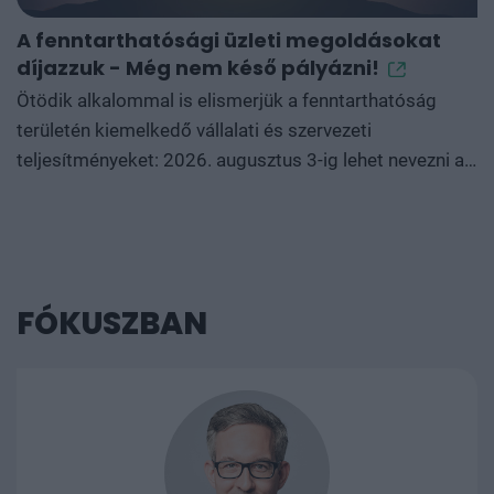
A fenntarthatósági üzleti megoldásokat
G
díjazzuk - Még nem késő pályázni!
A
m
Ötödik alkalommal is elismerjük a fenntarthatóság
területén kiemelkedő vállalati és szervezeti
D
teljesítményeket: 2026. augusztus 3-ig lehet nevezni a
g
Green Awards powered by Green Cloud kategóriáira, a
é
díjazottakat pedig 2026. szeptember 8-án, a
n
Sustainable World 2026 konferencián hirdetjük
ö
ki. Jelentkezzen a vállalat, intézmény vagy szervezet
év
nevében, illetve jelölje partnerét, kollégáját! A névadó
FÓKUSZBAN
kö
Green Cloud képviselőit kérdeztük az idei díjakkal
fr
kapcsolatban.
f
t
f
k