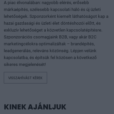
A piac élvonalában: nagyobb elérés, erősebb
márkaépítés, szélesebb kapcsolati háló és új üzleti
lehetőségek. Szponzorként kiemelt láthatóságot kap a
hazai gazdasági és üzleti élet döntéshozói előtt, és
exkluzív lehetőséget a közvetlen kapcsolatépítésre.
Szponzorációs csomagjaink B2B, vagy akár B2C
marketingcélokra optimalizáltak – brandépítés,
leadgenerálás, releváns közönség. Lépjen velünk
kapcsolatba, és építsük fel közösen a következő
sikeres megjelenését!
VISSZAHÍVÁST KÉREK
KINEK AJÁNLJUK