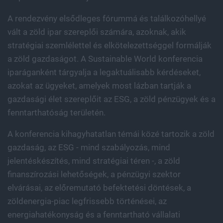
A rendezvény elsődleges fórummá és találkozóhellyé
vált a zöld ipar szereplői számára, azoknak, akik
stratégiai szemlélettel és elkötelezettséggel formálják
a zöld gazdaságot. A Sustainable World konferencia
iparáganként tárgyalja a legaktuálisabb kérdéseket,
azokat az ügyeket, amelyek most lázban tartják a
gazdasági élet szereplőit az ESG, a zöld pénzügyek és a
fenntarthatóság területén.
A konferencia kihagyhatatlan témái közé tartozik a zöld
gazdaság, az ESG - mind szabályozás, mind
jelentéskészítés, mind stratégiai téren -, a zöld
finanszírozási lehetőségek, a pénzügyi szektor
elvárásai, az előremutató befektetési döntések, a
zöldenergia-piac legfrissebb történései, az
energiahatékonyság és a fenntartható vállalati