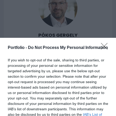
PÓKOS GERGELY
ügyvezető igazgató
Portfolio -
Do Not Process My Personal Information
OTP Bank Zöld Program Igazgatóság
If you wish to opt-out of the sale, sharing to third parties, or
processing of your personal or sensitive information for
targeted advertising by us, please use the below opt-out
ÖSSZES ELŐADÓ
section to confirm your selection. Please note that after your
opt-out request is processed you may continue seeing
interest-based ads based on personal information utilized by
us or personal information disclosed to third parties prior to
ÁRAK
Pénznem:
HUF
|
EUR
your opt-out. You may separately opt-out of the further
disclosure of your personal information by third parties on the
IAB’s list of downstream participants. This information may
also be disclosed by us to third parties on the
IAB’s List of