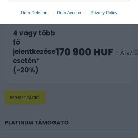
Data Deletion
Data Access
Privacy Policy
4 vagy több
fő
170 900 HUF
jelentkezése
+ Áfa/fő
esetén*
(-20%)
REGISZTRÁCIÓ
PLATINUM TÁMOGATÓ