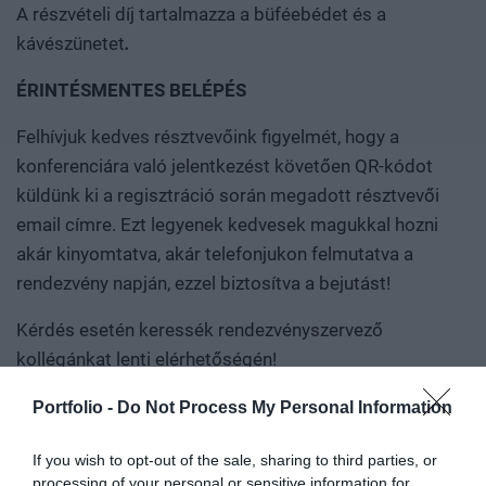
A részvételi díj tartalmazza a büféebédet és a
kávészünetet
.
ÉRINTÉSMENTES BELÉPÉS
Felhívjuk kedves résztvevőink figyelmét, hogy a
konferenciára való jelentkezést követően QR-kódot
küldünk ki a regisztráció során megadott résztvevői
email címre. Ezt legyenek kedvesek magukkal hozni
akár kinyomtatva, akár telefonjukon felmutatva a
rendezvény napján, ezzel biztosítva a bejutást!
Kérdés esetén keressék rendezvényszervező
kollégánkat lenti elérhetőségén!
Portfolio -
Do Not Process My Personal Information
REGISZTRÁCIÓ
If you wish to opt-out of the sale, sharing to third parties, or
processing of your personal or sensitive information for