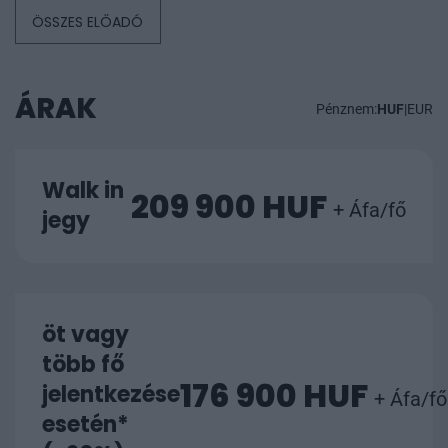
ÖSSZES ELŐADÓ
ÁRAK
Pénznem:
HUF
|
EUR
Walk in
209 900 HUF
+ Áfa/fő
jegy
öt vagy
több fő
176 900 HUF
jelentkezése
+ Áfa/fő
esetén*