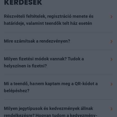
GYAKRAN ISMÉTELT
KÉRDÉSEK
Részvételi feltételek, regisztráció menete és
határideje, valamint teendők telt ház esetén
Szeretettel várunk minden 16. életévét betöltött
érdeklődőt, akit megszólít az esemény szakmai
Mire számítsak a rendezvényen?
programja, szívesen részt venne rajta és nyitott új
Részvétel módja: offline