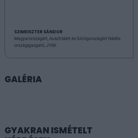
Posta Zrt., Market Építő Zrt., MBH Jelzálogbank
Nyrt., MFB Magyar Fejlesztési Bank Zártkörűen
Működő Részvénytársaság, Microsec zrt., NEO
Property Services Zrt., NN Biztosító Zrt., OTP Bank
SZIMEISZTER SÁNDOR
Nyrt., OTP Fáy András Alapítvány, Polgár 98 Kft,
Magyarországért, Ausztriáért és Görögországért felelős
Raiffeisen Bank Zrt., SAP Hungary Kft., S.E.G.A.
országigazgató, JYSK
Hungary Kft., Stavmat Építőanyag Kereskedelmi
Zrt., Szintézis-Net Kft., UBM Trade Zrt., újHÁZ
Informatikai Kft., UniCredit Bank Hungary Zrt.,
Uniqa Biztosító Zrt., Weinberg '93 Építő Kft.
GALÉRIA