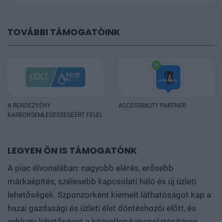
TOVÁBBI TÁMOGATÓINK
A RENDEZVÉNY
ACCESSIBILITY PARTNER
KARBONSEMLEGESSÉGÉÉRT FELEL
LEGYEN ÖN IS TÁMOGATÓNK
A piac élvonalában: nagyobb elérés, erősebb
márkaépítés, szélesebb kapcsolati háló és új üzleti
lehetőségek. Szponzorként kiemelt láthatóságot kap a
hazai gazdasági és üzleti élet döntéshozói előtt, és
exkluzív lehetőséget a közvetlen kapcsolatépítésre.