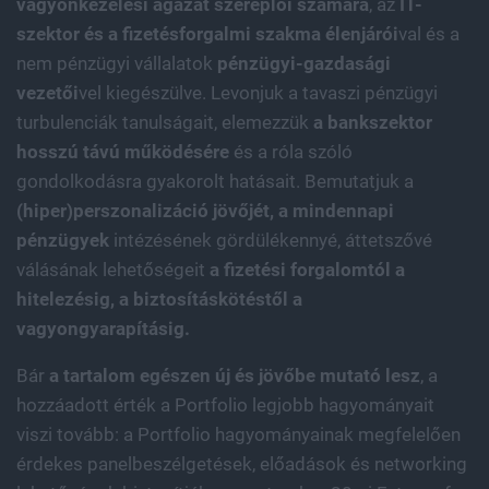
vagyonkezelési ágazat szereplői számára
, az
IT-
szektor és a fizetésforgalmi szakma élenjárói
val és a
nem pénzügyi vállalatok
pénzügyi-gazdasági
vezetői
vel kiegészülve. Levonjuk a tavaszi pénzügyi
turbulenciák tanulságait, elemezzük
a bankszektor
hosszú távú működésére
és a róla szóló
gondolkodásra gyakorolt hatásait. Bemutatjuk a
(hiper)perszonalizáció jövőjét, a mindennapi
pénzügyek
intézésének gördülékennyé, áttetszővé
válásának lehetőségeit
a fizetési forgalomtól a
hitelezésig, a biztosításkötéstől a
vagyongyarapításig.
Bár
a tartalom egészen új és jövőbe mutató lesz
, a
hozzáadott érték a Portfolio legjobb hagyományait
viszi tovább: a Portfolio hagyományainak megfelelően
érdekes panelbeszélgetések, előadások és networking