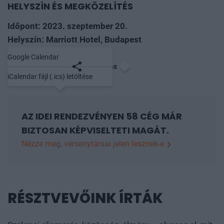
HELYSZÍN ÉS MEGKÖZELÍTÉS
Időpont: 2023. szeptember 20.
Helyszín: Marriott Hotel, Budapest
Google Calendar
Mentés naptárba
Megosztás
iCalendar fájl (.ics) letöltése
AZ IDEI RENDEZVÉNYEN 58 CÉG MÁR
BIZTOSAN KÉPVISELTETI MAGÁT.
Nézze meg, versenytársai jelen lesznek-e
Alfa Vienna Insurance Group Biztosító Zrt., Alteo
Nyrt., Apter Technologies Kft., Atradius Crédito y
Caución S.A. de Seguros y Reaseguros
RÉSZTVEVŐINK ÍRTÁK
Magyarországi Fióktelepe, AutSoft Zrt., Bird and
Bird (International) LLP, BNP Paribas Cardif