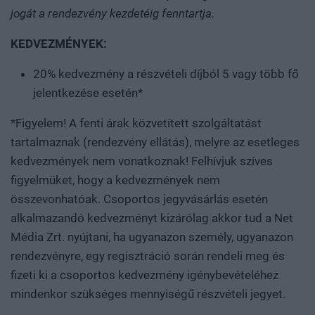
jogát a rendezvény kezdetéig fenntartja.
KEDVEZMÉNYEK:
20% kedvezmény a részvételi díjból 5 vagy több fő
jelentkezése esetén*
*Figyelem! A fenti árak közvetített szolgáltatást
tartalmaznak (rendezvény ellátás), melyre az esetleges
kedvezmények nem vonatkoznak! Felhívjuk szíves
figyelmüket, hogy a kedvezmények nem
összevonhatóak. Csoportos jegyvásárlás esetén
alkalmazandó kedvezményt kizárólag akkor tud a Net
Média Zrt. nyújtani, ha ugyanazon személy, ugyanazon
rendezvényre, egy regisztráció során rendeli meg és
fizeti ki a csoportos kedvezmény igénybevételéhez
mindenkor szükséges mennyiségű részvételi jegyet.