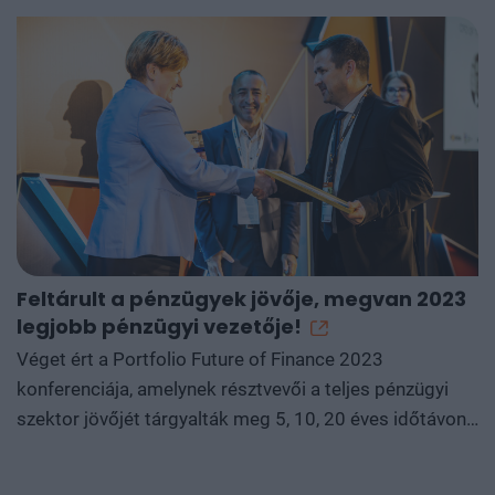
A
Feltárult a pénzügyek jövője, megvan 2023
v
legjobb pénzügyi vezetője!
m
Véget ért a Portfolio Future of Finance 2023
I
konferenciája, amelynek résztvevői a teljes pénzügyi
v
szektor jövőjét tárgyalták meg 5, 10, 20 éves időtávon.
m
Velünk tartottak a bank- a vagyonkezelési és a
tu
biztosítási szakma nagyágyúi, neves hazai vállalatok