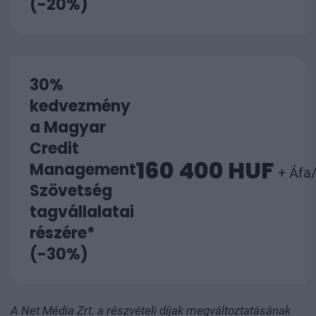
(-20%)
30%
kedvezmény
a Magyar
Credit
160 400 HUF
Management
+ Áfa
Szövetség
tagvállalatai
részére*
(-30%)
A Net Média Zrt. a részvételi díjak megváltoztatásának