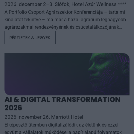
2026. december 2–3. Siófok, Hotel Azúr Wellness ****
A Portfolio Csoport Agrárszektor Konferenciája – tartalmi
kínálatát tekintve – ma már a hazai agrárium legnagyobb
agrárszakmai rendezvényének és csúcstalálkozójának
számít. A konferencia célja, hogy összegezze és elemezze
RÉSZLETEK & JEGYEK
az év kiemelkedő hazai és nemzetközi agrárgazdasági
eseményeit, illetve prognózist nyújtson a következő évekre
az agrárpiaci szereplők sikeres üzleti és beruházási
döntéseihez. A konferencia háromnapos szakmai
programmal várja az érdeklődőket: az esemény ünnepélyes
szakmai előesttel kezdődik, amelyet további két, rendkívül
összetett és kimerítően részletes egész napos szakmai
tartalmi kínálat követ. A konferencián a hazai
AI & DIGITAL TRANSFORMATION
államigazgatási, banki, vállalati és érdekképviseleti szféra
2026
csúcsvezetői nyújtanak első kézből származó, releváns
információkat, amelyek az agrárgazdaság valamennyi
2026. november 26. Marriott Hotel
szereplője – a termelők, az élelmiszergyártók és a
Elképesztő ütemben digitalizálódik az életünk és ezzel
kereskedők – számára egyaránt hasznos tájékoztatásul
együtt a vállalatok működése, a papír alapú folyamatok