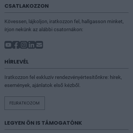
CSATLAKOZZON
Kövessen, lájkoljon, iratkozzon fel, hallgasson minket,
írjon nekünk az alábbi csatornákon:
HÍRLEVÉL
Iratkozzon fel exkluzív rendezvényértesítőnkre: hírek,
események, ajánlatok első kézből.
FELIRATKOZOM
LEGYEN ÖN IS TÁMOGATÓNK