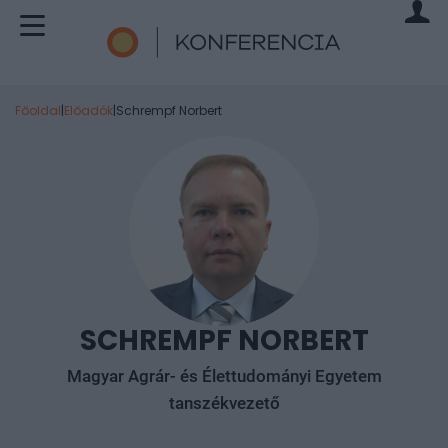
Főoldal
|
Előadók
|
Schrempf Norbert
SCHREMPF NORBERT
Magyar Agrár- és Élettudományi Egyetem
tanszékvezető