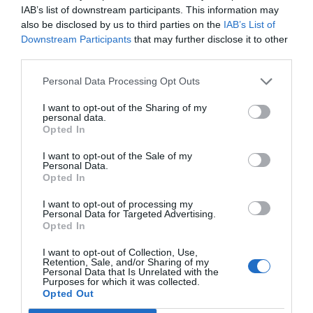
IAB’s list of downstream participants. This information may
olcsóbban előállítható a korábbiaknál. Egy gyógyszer vagy
also be disclosed by us to third parties on the
IAB’s List of
diagnosztikai eljárás, amely korábban kezelhetetlen
Downstream Participants
that may further disclose it to other
betegségekre ad választ. Robotikai rendszer, védelmi
third parties.
PORTFOLIO KONFERENCIÁK 25 ÉVE
technológia, új gyártási folyamat vagy űripari fejlesztés.
Personal Data Processing Opt Outs
Mindezek nem egyik napról a másikra születnek meg: mély
A Portfolio Csoport rendezvénydivíziója több mint két
kutatás, komplex szakértelem, jelentős tőke és kitartó
I want to opt-out of the Sharing of my
évtizede formálja a szakmai rendezvények piacát,
personal data.
fejlesztés kell hozzájuk. Ezt nevezzük deep technek. A deep
Opted In
folyamatosan piacvezető pozícióban. Országszerte
tech nem pusztán új termékeket vagy szolgáltatásokat hoz
évente átlagosan 70 üzleti konferenciát és közel 10
létre. Egész iparágak erőviszonyait alakíthatja át, és olyan
I want to opt-out of the Sale of my
Personal Data.
díjátadót szervezünk, 9 iparágban mutatjuk az irányt:
tudást, gyártási kapacitást, szellemi tulajdont épít, amelyet
Opted In
gazdaság, agrár, ingatlan, egészségügy, pénzügy,
nehéz utólag lemásolni vagy kiváltani. A Portfolio első
I want to opt-out of processing my
járműipar, energia, IT, fenntarthatóság. Évente 40 ezer
Deep Tech konferenciáján megvizsgáljuk, hogyan lesz egy
Personal Data for Targeted Advertising.
tudományos vagy mérnöki felismerésből piacképes
résztvevőt érünk el. A Portfolio Rendezvények név
Opted In
vállalat, majd exportképes ipari teljesítmény. Hol áll Európa
garancia a magas színvonalú szakmai tartalomra és a
I want to opt-out of Collection, Use,
és Magyarország az Egyesült Államok és Kína közötti
kiemelkedő B2B és B2C networkingre – prémium
Retention, Sale, and/or Sharing of my
Personal Data that Is Unrelated with the
technológiai versenyben? Mely területeken van valódi
hotelekben, exkluzív környezetben, üzleti
Purposes for which it was collected.
tudásunk és mozgásterünk, hol függünk másoktól, és
Opted Out
kapcsolatépítési és leadgenerálási lehetőségekkel.
hogyan léphetünk túl a felhasználói vagy