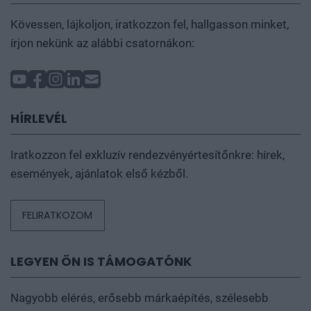
Kövessen, lájkoljon, iratkozzon fel, hallgasson minket,
írjon nekünk az alábbi csatornákon:
HÍRLEVÉL
Iratkozzon fel exkluzív rendezvényértesítőnkre: hírek,
események, ajánlatok első kézből.
FELIRATKOZOM
LEGYEN ÖN IS TÁMOGATÓNK
Nagyobb elérés, erősebb márkaépítés, szélesebb