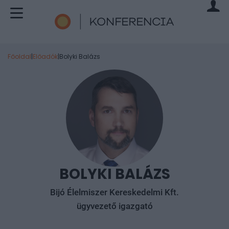
Főoldal
|
Előadók
|
Bolyki Balázs
BOLYKI BALÁZS
Bijó Élelmiszer Kereskedelmi Kft.
ügyvezető igazgató