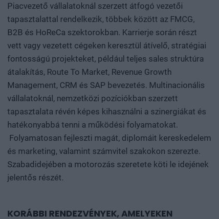
Piacvezető vállalatoknál szerzett átfogó vezetői
tapasztalattal rendelkezik, többek között az FMCG,
B2B és HoReCa szektorokban. Karrierje során részt
vett vagy vezetett cégeken keresztül átívelő, stratégiai
fontosságú projekteket, például teljes sales struktúra
átalakítás, Route To Market, Revenue Growth
Management, CRM és SAP bevezetés. Multinacionális
vállalatoknál, nemzetközi pozíciókban szerzett
tapasztalata révén képes kihasználni a szinergiákat és
hatékonyabbá tenni a működési folyamatokat.
Folyamatosan fejleszti magát, diplomáit kereskedelem
és marketing, valamint számvitel szakokon szerezte.
Szabadidejében a motorozás szeretete köti le idejének
jelentős részét.
KORÁBBI RENDEZVÉNYEK, AMELYEKEN