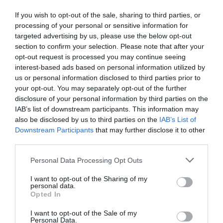
körű bemutatkozási és piacépítési lehetőséget biztosít az
legkomplexebb ügyekben járunk, digitális csatornákon 0-24
RÉSZLETEK & JEGYEK
agráriumot kiszolgáló vállalkozások – inputgyártók,
If you wish to opt-out of the sale, sharing to third parties, or
órában kommunikálunk, ügyeket intézünk. Ám most a
processing of your personal or sensitive information for
integrátorok, gépforgalmazók, finanszírozási és egyéb
digitális világot, a belső működést és az ügyfél front-
targeted advertising by us, please use the below opt-out
szolgáltatók – számára. A konferencia a tartalmas
endeket is feje tetejére állítja az AI-forradalom, és az
section to confirm your selection. Please note that after your
programkínálaton túl alkalmat teremt a szakmai
agentic AI trend. Az önállóan cselekedni képes AI-
opt-out request is processed you may continue seeing
kapcsolatépítésre, a networkingre és az üzleti
ügynökök, illetve az egyes üzleti, compliance és
interest-based ads based on personal information utilized by
tárgyalásokra, a színvonalas szakmai előadások és
us or personal information disclosed to third parties prior to
adminisztratív folyamatokat támogató AI-eszközök és
your opt-out. You may separately opt-out of the further
kerekasztal-beszélgetések mellett pedig szórakoztató
vállalti megoldások korábban elképzelhetetlen sebességet
disclosure of your personal information by third parties on the
műsorral járul hozzá a résztvevők feltöltődéséhez és
és rendkívüli hatékonyságbeli fejlődési lehetőséget adnak a
DEEP TECH 2026
IAB’s list of downstream participants. This information may
kikapcsolódásához. A Portfolio Csoport az Agrárszektor
cégeknek. MIt kezdünk a megnyert munkaórákkal és a
also be disclosed by us to third parties on the
IAB’s List of
2026. november 18. Radisson Blu Béke Hotel
Konferencián adja át tizenegy kategóriában azokat az
megspórolt munkaerővel? A core bizniszt is felforgatja a
Downstream Participants
that may further disclose it to other
évente odaítélhető díjakat, amelyek az agrárium
A következő évtizedek technológiai versenye nem azon dől
mesterséges intelligencia? Mire jó a vibe coding?
third parties.
legkiemelkedőbb szakmai teljesítményeinek és
el, ki használja ügyesebben a kész megoldásokat. Hanem
Nagyvállalatoknak és kkv-knak is szóló rendezvényünkön
Personal Data Processing Opt Outs
eredményeinek elismeréséül szolgálnak. A díjakat az
azon, ki képes létrehozni, legyártani és birtokolni azokat a
többek között ezekre a kérdésekre is válaszokat keresünk
agrárium legmeghatározóbb személyeségeiből áll szakmai
technológiákat, amelyek nélkül mások sem tudnak majd
és adunk!
I want to opt-out of the Sharing of my
RÉSZLETEK & JEGYEK
personal data.
zsűri ítéli oda az ágazati szereplők benyújtott pályázatai
működni. Egy új akkumulátor, amely tovább tárolja az
Opted In
alapján.
energiát. Egy anyag, amely könnyebb, erősebb vagy
I want to opt-out of the Sale of my
olcsóbban előállítható a korábbiaknál. Egy gyógyszer vagy
Personal Data.