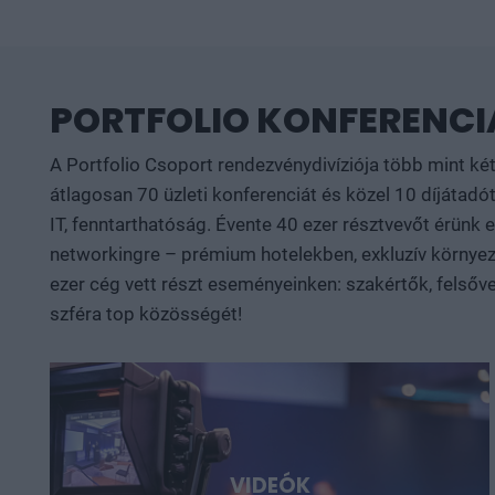
PORTFOLIO KONFERENCIÁ
A Portfolio Csoport rendezvénydivíziója több mint ké
átlagosan 70 üzleti konferenciát és közel 10 díjátadót
IT, fenntarthatóság. Évente 40 ezer résztvevőt érünk
networkingre – prémium hotelekben, exkluzív környeze
ezer cég vett részt eseményeinken: szakértők, felsőve
szféra top közösségét!
VIDEÓK