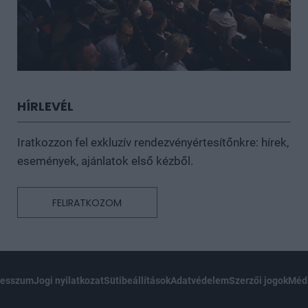
HÍRLEVÉL
Iratkozzon fel exkluzív rendezvényértesítőnkre: hírek,
események, ajánlatok első kézből.
FELIRATKOZOM
resszum
Jogi nyilatkozat
Sütibeállítások
Adatvédelem
Szerzői jogok
Médi