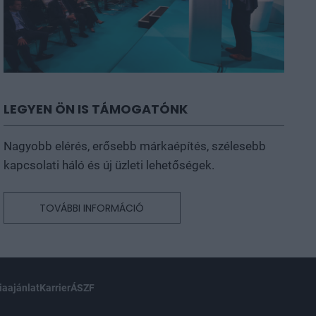
LEGYEN ÖN IS TÁMOGATÓNK
Nagyobb elérés, erősebb márkaépítés, szélesebb
kapcsolati háló és új üzleti lehetőségek.
TOVÁBBI INFORMÁCIÓ
aajánlat
Karrier
ÁSZF