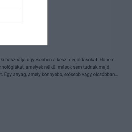
l, ki használja ügyesebben a kész megoldásokat. Hanem
 technológiákat, amelyek nélkül mások sem tudnak majd
i eljárás, amely korábban kezelhetetlen betegségekre ad
 folyamat vagy űripari fejlesztés. Mindezek nem egyik
lem, jelentős tőke és kitartó fejlesztés kell hozzájuk.
ást, szellemi tulajdont épít, amelyet nehéz utólag
pari teljesítmény. Hol áll Európa és Magyarország az