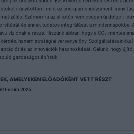
tratégiák átalakításában. Ezt követően értékesítési és üzletf
leteket irányítottam, mint az energiamenedzsment, irányítás
atizálás. Számomra az alkotás nem csupán új dolgok létre
yorsítását és annak tudatos integrálását a mindennapokba. 
ávú víziónak a része. Hiszünk abban, hogy a CO₂-mentes ene
kérdés, hanem stratégiai versenyelőny. Szolgáltatásainkka
adaptációt és az innovációk hasznosítását. Célunk, hogy újító
lapuló gazdaságot építsük.
EK, AMELYEKEN ELŐADÓKÉNT VETT RÉSZT
ent Forum 2025