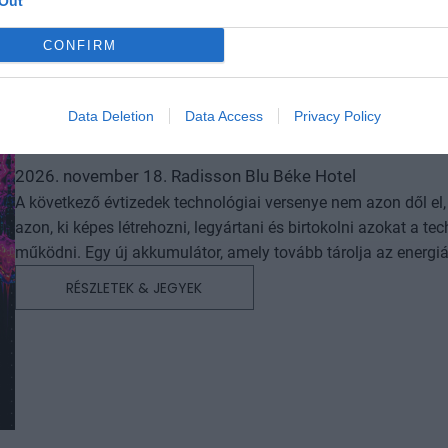
Out
CONFIRM
Data Deletion
Data Access
Privacy Policy
DEEP TECH 2026
2026. november 18. Radisson Blu Béke Hotel
A következő évtizedek technológiai versenye nem azon dől e
azon, ki képes létrehozni, legyártani és birtokolni azokat a
működni. Egy új akkumulátor, amely tovább tárolja az energiát. Egy anyag, amely könnyebb, erősebb vagy olcsóbban
előállítható a korábbiaknál. Egy gyógyszer vagy diagnosztika
RÉSZLETEK & JEGYEK
választ. Robotikai rendszer, védelmi technológia, új gyártási
napról a másikra születnek meg: mély kutatás, komplex szakérte
Ezt nevezzük deep technek. A deep tech nem pusztán új termékeket vagy szolgáltatásokat hoz létre. Egész iparágak
erőviszonyait alakíthatja át, és olyan tudást, gyártási kapacit
lemásolni vagy kiváltani. A Portfolio első Deep Tech konferenciáján megvizsgáljuk, hogyan lesz egy tudományos vagy
mérnöki felismerésből piacképes vállalat, majd exportképes i