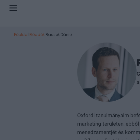
Főoldal
|
Előadók
|
Racsek Dániel
G
a
Oxfordi tanulmányaim befe
marketing területen, ebből
menedzsmentjét és kommuni