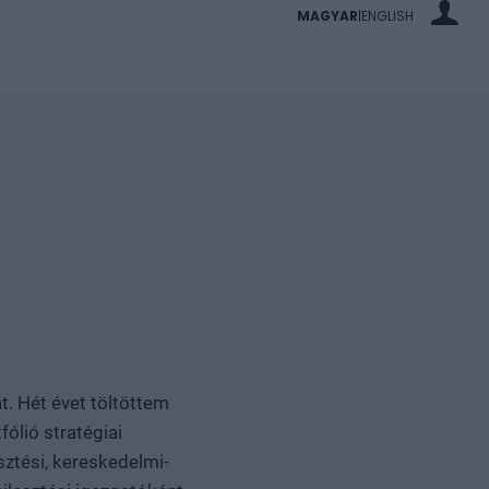
MAGYAR
ENGLISH
|
. Hét évet töltöttem
ólió stratégiai
ztési, kereskedelmi-