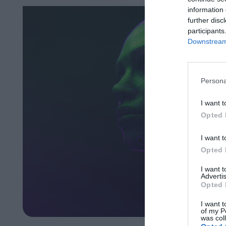
information 
further disc
participants
Downstream 
Persona
I want t
Opted 
I want t
Opted 
I want 
Advertis
Opted 
I want t
of my P
was col