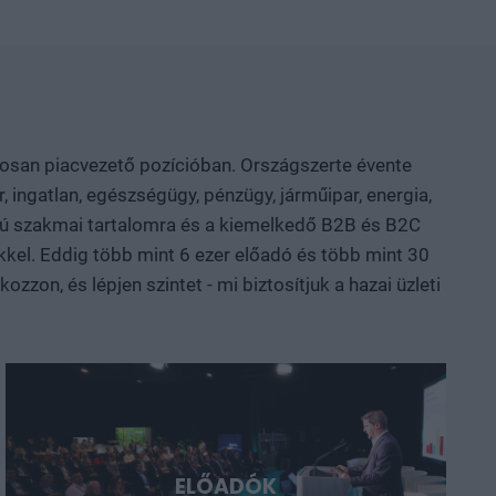
ely területeken van valódi tudásunk és mozgásterünk, hol
zemi szerepen? Szó lesz arról is, hogyan
nfrastruktúra, finanszírozás és intézményi
ne vesszen el a publikációk vagy prototípusok
, egyetemi és vállalati K+F-
özi technológiai szereplők beszélnek az AI-ról, a
atosan piacvezető pozícióban. Országszerte évente
rolásról, az új anyagokról, valamint az űripari, védelmi
, ingatlan, egészségügy, pénzügy, járműipar, energia,
sztül mutatjuk meg, hol körvonalazódnak a következő
nalú szakmai tartalomra és a kiemelkedő B2B és B2C
yarország és a régió. Deep Tech 2026.
kkel. Eddig több mint 6 ezer előadó és több mint 30
ni, a következő évtizedek legfontosabb technológiai
zon, és lépjen szintet - mi biztosítjuk a hazai üzleti
ELŐADÓK