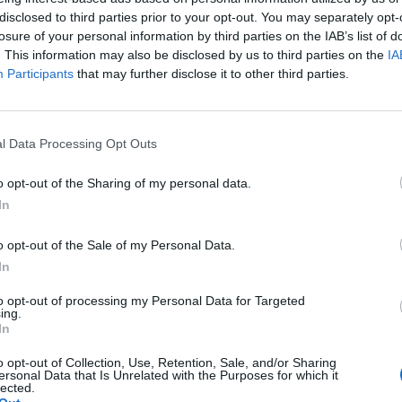
finanszírozási és egyéb szolgáltatók – számára. A konferencia a tartalmas programkínálaton túl alkalmat teremt
disclosed to third parties prior to your opt-out. You may separately opt-
a szakmai kapcsolatépítésre, a networkingre és az üzleti tár
losure of your personal information by third parties on the IAB’s list of
kerekasztal-beszélgetések mellett pedig szórakoztató műsorra
. This information may also be disclosed by us to third parties on the
IA
kikapcsolódásához. A Portfolio Csoport az Agrárszektor Konferencián adja át tizenegy kategóriában azokat az évente
Participants
that may further disclose it to other third parties.
odaítélhető díjakat, amelyek az agrárium legkiemelkedőbb sz
szolgálnak. A díjakat az agrárium legmeghatározóbb személyes
AI & DIGITAL TRANSFORMATION 20
benyújtott pályázatai alapján.
l Data Processing Opt Outs
2026. november 26. Marriott Hotel
Elképesztő ütemben digitalizálódik az életünk és ezzel együt
o opt-out of the Sharing of my personal data.
megszűnnek, a fiókokba, személyes ügyintézésre csak a legk
In
órában kommunikálunk, ügyeket intézünk. Ám most a digitális 
o opt-out of the Sale of my Personal Data.
feje tetejére állítja az AI-forradalom, és az agentic AI trend. 
RÉSZLETEK & JEGYEK
In
üzleti, compliance és adminisztratív folyamatokat támogató 
elképzelhetetlen sebességet és rendkívüli hatékonyságbeli fe
to opt-out of processing my Personal Data for Targeted
ing.
megnyert munkaórákkal és a megspórolt munkaerővel? A core b
In
jó a vibe coding? Nagyvállalatoknak és kkv-knak is szóló ren
válaszokat keresünk és adunk!
o opt-out of Collection, Use, Retention, Sale, and/or Sharing
ersonal Data that Is Unrelated with the Purposes for which it
lected.