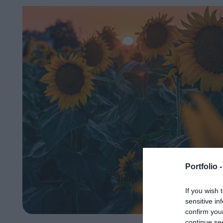
Portfolio 
If you wish 
sensitive in
confirm you
continue se