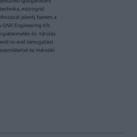
ejlesztési igazgatóként
technika, microgrid
hozását jelenti, hanem a
A GNX Engineering Kft.
rgiatermelés és -tárolás
l end-to-end támogatást
 szemlélettel és mérnöki