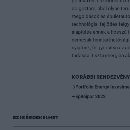
politika és disztribúciós s
dolgoztam, ahol olyan terü
megoldások és épületautom
technológiai fejlődés felg
alapítása ennek a hosszú t
nemcsak fenntarthatósági 
nyújtunk, felgyorsítva az 
tudással tiszta energián a
KORÁBBI RENDEZVÉNY
Portfolio Energy Investm
Építőipar 2022
EZ IS ÉRDEKELHET