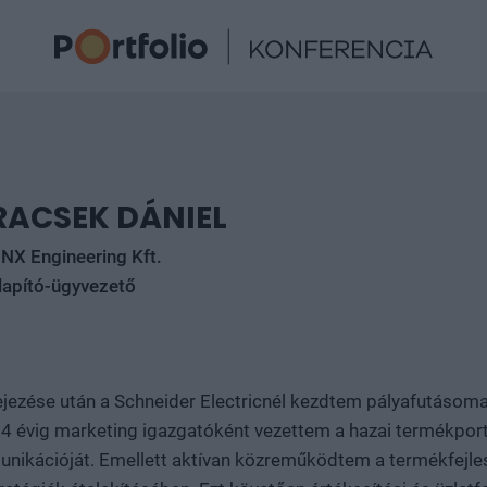
RACSEK DÁNIEL
NX Engineering Kft.
lapító-ügyvezető
jezése után a Schneider Electricnél kezdtem pályafutásomat
 4 évig marketing igazgatóként vezettem a hazai termékportf
kációját. Emellett aktívan közreműködtem a termékfejles