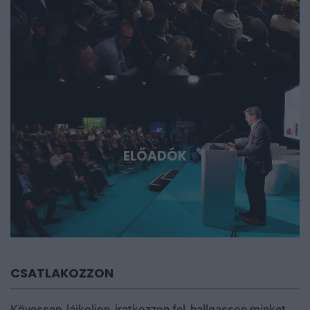
ELŐADÓK
CSATLAKOZZON
Kövessen, lájkoljon, iratkozzon fel, hallgasson minket,