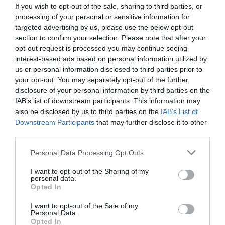
If you wish to opt-out of the sale, sharing to third parties, or
integrátorok, gépforgalmazók, finanszírozási és egyéb
digitális világot, a belső működést és az ügyfél front-
processing of your personal or sensitive information for
szolgáltatók – számára. A konferencia a tartalmas
endeket is feje tetejére állítja az AI-forradalom, és az
targeted advertising by us, please use the below opt-out
programkínálaton túl alkalmat teremt a szakmai
agentic AI trend. Az önállóan cselekedni képes AI-
section to confirm your selection. Please note that after your
kapcsolatépítésre, a networkingre és az üzleti
ügynökök, illetve az egyes üzleti, compliance és
opt-out request is processed you may continue seeing
interest-based ads based on personal information utilized by
tárgyalásokra, a színvonalas szakmai előadások és
adminisztratív folyamatokat támogató AI-eszközök és
us or personal information disclosed to third parties prior to
kerekasztal-beszélgetések mellett pedig szórakoztató
vállalti megoldások korábban elképzelhetetlen sebességet
your opt-out. You may separately opt-out of the further
műsorral járul hozzá a résztvevők feltöltődéséhez és
és rendkívüli hatékonyságbeli fejlődési lehetőséget adnak a
disclosure of your personal information by third parties on the
DEEP TECH 2026
kikapcsolódásához. A Portfolio Csoport az Agrárszektor
cégeknek. MIt kezdünk a megnyert munkaórákkal és a
IAB’s list of downstream participants. This information may
2026. november 18. Radisson Blu Béke Hotel
Konferencián adja át tizenegy kategóriában azokat az
megspórolt munkaerővel? A core bizniszt is felforgatja a
also be disclosed by us to third parties on the
IAB’s List of
Downstream Participants
that may further disclose it to other
évente odaítélhető díjakat, amelyek az agrárium
A következő évtizedek technológiai versenye nem azon dől
mesterséges intelligencia? Mire jó a vibe coding?
third parties.
legkiemelkedőbb szakmai teljesítményeinek és
el, ki használja ügyesebben a kész megoldásokat. Hanem
Nagyvállalatoknak és kkv-knak is szóló rendezvényünkön
eredményeinek elismeréséül szolgálnak. A díjakat az
azon, ki képes létrehozni, legyártani és birtokolni azokat a
többek között ezekre a kérdésekre is válaszokat keresünk
Personal Data Processing Opt Outs
agrárium legmeghatározóbb személyeségeiből áll szakmai
technológiákat, amelyek nélkül mások sem tudnak majd
és adunk!
RÉSZLETEK & JEGYEK
I want to opt-out of the Sharing of my
zsűri ítéli oda az ágazati szereplők benyújtott pályázatai
működni. Egy új akkumulátor, amely tovább tárolja az
personal data.
alapján.
energiát. Egy anyag, amely könnyebb, erősebb vagy
Opted In
olcsóbban előállítható a korábbiaknál. Egy gyógyszer vagy
I want to opt-out of the Sale of my
diagnosztikai eljárás, amely korábban kezelhetetlen
Personal Data.
Opted In
betegségekre ad választ. Robotikai rendszer, védelmi