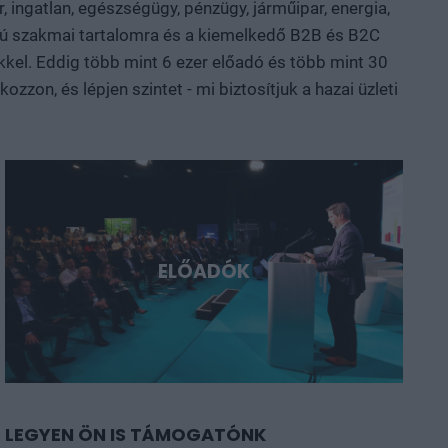
, ingatlan, egészségügy, pénzügy, járműipar, energia,
sztül mutatjuk meg, hol körvonalazódnak a következő
nalú szakmai tartalomra és a kiemelkedő B2B és B2C
yarország és a régió. Deep Tech 2026.
kkel. Eddig több mint 6 ezer előadó és több mint 30
ni, a következő évtizedek legfontosabb technológiai
zon, és lépjen szintet - mi biztosítjuk a hazai üzleti
ELŐADÓK
LEGYEN ÖN IS TÁMOGATÓNK