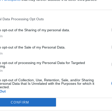
2026. november 26. Marriott Hotel
Elképesztő ütemben digitalizálódik az életünk és ezzel együt
megszűnnek, a fiókokba, személyes ügyintézésre csak a legk
l Data Processing Opt Outs
órában kommunikálunk, ügyeket intézünk. Ám most a digitális 
feje tetejére állítja az AI-forradalom, és az agentic AI trend. 
RÉSZLETEK & JEGYEK
o opt-out of the Sharing of my personal data.
üzleti, compliance és adminisztratív folyamatokat támogató 
In
elképzelhetetlen sebességet és rendkívüli hatékonyságbeli fe
megnyert munkaórákkal és a megspórolt munkaerővel? A core b
o opt-out of the Sale of my Personal Data.
jó a vibe coding? Nagyvállalatoknak és kkv-knak is szóló ren
In
válaszokat keresünk és adunk!
to opt-out of processing my Personal Data for Targeted
ing.
In
o opt-out of Collection, Use, Retention, Sale, and/or Sharing
ersonal Data that Is Unrelated with the Purposes for which it
lected.
Out
CONFIRM
DEEP TECH 2026