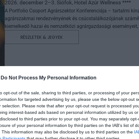
2026. december 2–3. Siófok, Hotel Azúr Wellness ****
A Portfolio Csoport Agrárszektor Konferenciája – tartalmi kí
agrárszakmai rendezvényének és csúcstalálkozójának számít.
kiemelkedő hazai és nemzetközi agrárgazdasági eseményeit, i
agrárpiaci szereplők sikeres üzleti és beruházási döntéseih
RÉSZLETEK & JEGYEK
az érdeklődőket: az esemény ünnepélyes szakmai előesttel kez
kimerítően részletes egész napos szakmai tartalmi kínálat követ. A konferencián a hazai államigazgatási,
vállalati és érdekképviseleti szféra csúcsvezetői nyújtanak e
agrárgazdaság valamennyi szereplője – a termelők, az élelm
hasznos tájékoztatásul szolgálhatnak. Emellett a rendezvény
-
Do Not Process My Personal Information
lehetőséget biztosít az agráriumot kiszolgáló vállalkozások –
finanszírozási és egyéb szolgáltatók – számára. A konferencia a tartalmas programkínálaton túl alkalmat teremt
to opt-out of the sale, sharing to third parties, or processing of your per
a szakmai kapcsolatépítésre, a networkingre és az üzleti tár
formation for targeted advertising by us, please use the below opt-out s
kerekasztal-beszélgetések mellett pedig szórakoztató műsorra
r selection. Please note that after your opt-out request is processed y
kikapcsolódásához. A Portfolio Csoport az Agrárszektor Konferencián adja át tizenegy kategóriában azokat az évente
eing interest-based ads based on personal information utilized by us or
disclosed to third parties prior to your opt-out. You may separately opt-
odaítélhető díjakat, amelyek az agrárium legkiemelkedőbb sz
losure of your personal information by third parties on the IAB’s list of
szolgálnak. A díjakat az agrárium legmeghatározóbb személyes
AI & DIGITAL TRANSFORMATION 20
. This information may also be disclosed by us to third parties on the
IA
benyújtott pályázatai alapján.
Participants
that may further disclose it to other third parties.