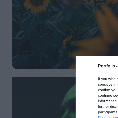
Portfolio 
If you wish 
sensitive in
confirm you
continue se
information 
further disc
participants
Downstream 