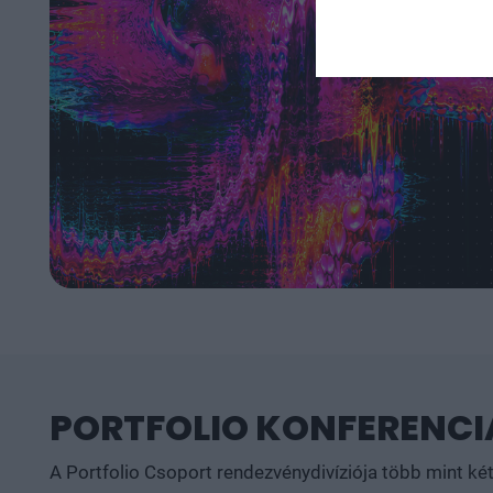
PORTFOLIO KONFERENCIÁ
A Portfolio Csoport rendezvénydivíziója több mint ké