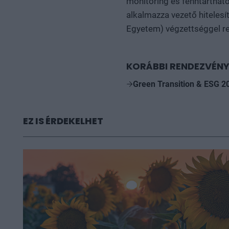
monitoring és fenntartha
alkalmazza vezető hitele
Egyetem) végzettséggel re
KORÁBBI RENDEZVÉNY
Green Transition & ESG 2
EZ IS ÉRDEKELHET