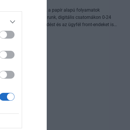
t a vállalatok működése, a papír alapú folyamatok
omplexebb ügyekben járunk, digitális csatornákon 0-24
világot, a belső működést és az ügyfél front-endeket is
Az önállóan cselekedni képes AI-ügynökök, illetve az egyes
AI-eszközök és vállalti megoldások korábban
jlődési lehetőséget adnak a cégeknek. MIt kezdünk a
izniszt is felforgatja a mesterséges intelligencia? Mire
dezvényünkön többek között ezekre a kérdésekre is