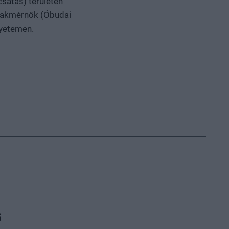
sátás) területén
szakmérnök (Óbudai
gyetemen.
6