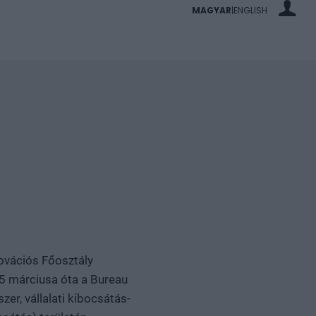
MAGYAR
ENGLISH
|
novációs Főosztály
25 márciusa óta a Bureau
er, vállalati kibocsátás-