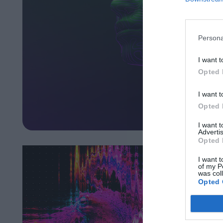
Persona
I want t
Opted 
I want t
Opted 
I want 
Advertis
Opted 
I want t
of my P
was col
Opted 