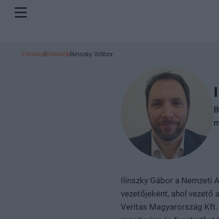
Főoldal
|
Előadók
|
Ilinszky Gábor
B
m
Ilinszky Gábor a Nemzeti A
vezetőjeként, ahol vezető 
Veritas Magyarország Kft. 