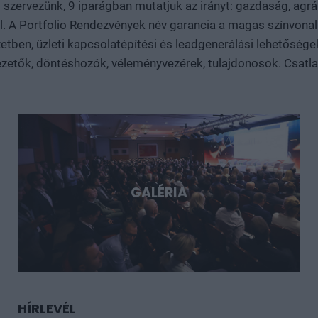
 szervezünk, 9 iparágban mutatjuk az irányt: gazdaság, agrár
és dual-use fejlesztésekről. Konkrét esettanulmányokon kere
 el. A Portfolio Rendezvények név garancia a magas színvo
nagy technológiai lehetőségek, és milyen szerepet vállalhat bennük Mag
tben, üzleti kapcsolatépítési és leadgenerálási lehetősége
Döntéshozói fórum azoknak, akik időben akarnak bekapcsolód
sztorijaiba.
zetők, döntéshozók, véleményvezérek, tulajdonosok. Csatlakoz
GALÉRIA
HÍRLEVÉL