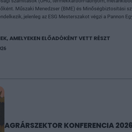
tósági számítások (ÜHG, termékkarbon-lábnyom, metánkiboc
sítőként. Műszaki Menedzser (BME) és Minőségbiztosítási 
ndelkezik, jelenleg az ESG Mesterszakot végzi a Pannon E
EK, AMELYEKEN ELŐADÓKÉNT VETT RÉSZT
026
AGRÁRSZEKTOR KONFERENCIA 202