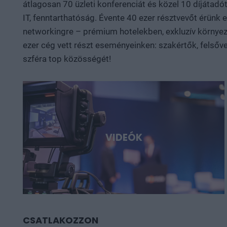
átlagosan 70 üzleti konferenciát és közel 10 díjátadót
IT, fenntarthatóság. Évente 40 ezer résztvevőt érünk
networkingre – prémium hotelekben, exkluzív környeze
ezer cég vett részt eseményeinken: szakértők, felsőve
szféra top közösségét!
VIDEÓK
CSATLAKOZZON