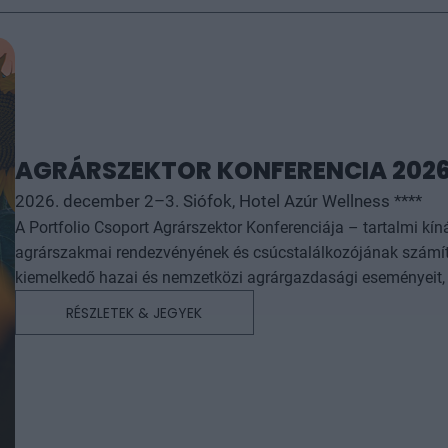
AGRÁRSZEKTOR KONFERENCIA 202
2026. december 2–3. Siófok, Hotel Azúr Wellness ****
A Portfolio Csoport Agrárszektor Konferenciája – tartalmi kí
agrárszakmai rendezvényének és csúcstalálkozójának számít.
kiemelkedő hazai és nemzetközi agrárgazdasági eseményeit, i
agrárpiaci szereplők sikeres üzleti és beruházási döntéseih
RÉSZLETEK & JEGYEK
az érdeklődőket: az esemény ünnepélyes szakmai előesttel kez
kimerítően részletes egész napos szakmai tartalmi kínálat követ. A konferencián a hazai államigazgatási,
vállalati és érdekképviseleti szféra csúcsvezetői nyújtanak e
agrárgazdaság valamennyi szereplője – a termelők, az élelm
hasznos tájékoztatásul szolgálhatnak. Emellett a rendezvény