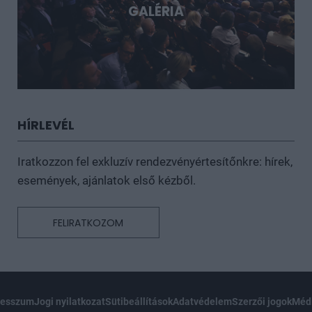
GALÉRIA
HÍRLEVÉL
Iratkozzon fel exkluzív rendezvényértesítőnkre: hírek,
események, ajánlatok első kézből.
FELIRATKOZOM
resszum
Jogi nyilatkozat
Sütibeállítások
Adatvédelem
Szerzői jogok
Médi