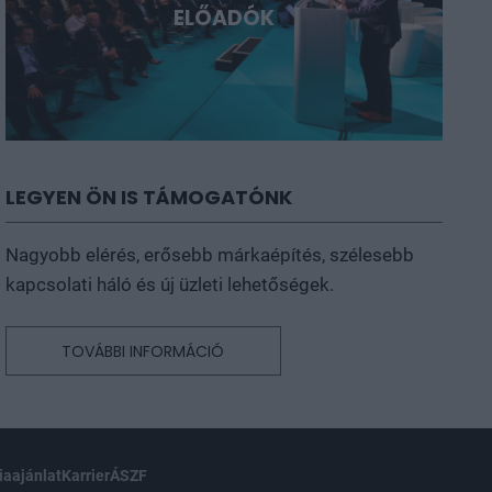
ELŐADÓK
LEGYEN ÖN IS TÁMOGATÓNK
Nagyobb elérés, erősebb márkaépítés, szélesebb
kapcsolati háló és új üzleti lehetőségek.
TOVÁBBI INFORMÁCIÓ
aajánlat
Karrier
ÁSZF