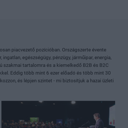
pari teljesítmény. Hol áll Európa és Magyarország az
ely területeken van valódi tudásunk és mozgásterünk, hol
zemi szerepen? Szó lesz arról is, hogyan
nfrastruktúra, finanszírozás és intézményi
ne vesszen el a publikációk vagy prototípusok
, egyetemi és vállalati K+F-
özi technológiai szereplők beszélnek az AI-ról, a
atosan piacvezető pozícióban. Országszerte évente
rolásról, az új anyagokról, valamint az űripari, védelmi
, ingatlan, egészségügy, pénzügy, járműipar, energia,
sztül mutatjuk meg, hol körvonalazódnak a következő
nalú szakmai tartalomra és a kiemelkedő B2B és B2C
yarország és a régió. Deep Tech 2026.
kkel. Eddig több mint 6 ezer előadó és több mint 30
ni, a következő évtizedek legfontosabb technológiai
zon, és lépjen szintet - mi biztosítjuk a hazai üzleti