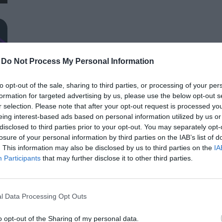
lehetőséget biztosít az agráriumot kiszolgáló vállalkozások –
finanszírozási és egyéb szolgáltatók – számára. A konferencia a tartalmas programkínálaton túl alkalmat teremt
a szakmai kapcsolatépítésre, a networkingre és az üzleti tár
kerekasztal-beszélgetések mellett pedig szórakoztató műsorra
kikapcsolódásához. A Portfolio Csoport az Agrárszektor Konferencián adja át tizenegy kategóriában azokat az évente
-
Do Not Process My Personal Information
odaítélhető díjakat, amelyek az agrárium legkiemelkedőbb sz
szolgálnak. A díjakat az agrárium legmeghatározóbb személyes
AI & DIGITAL TRANSFORMATION 20
to opt-out of the sale, sharing to third parties, or processing of your per
benyújtott pályázatai alapján.
formation for targeted advertising by us, please use the below opt-out s
2026. november 26. Marriott Hotel
r selection. Please note that after your opt-out request is processed y
Elképesztő ütemben digitalizálódik az életünk és ezzel együt
eing interest-based ads based on personal information utilized by us or
megszűnnek, a fiókokba, személyes ügyintézésre csak a legk
disclosed to third parties prior to your opt-out. You may separately opt-
órában kommunikálunk, ügyeket intézünk. Ám most a digitális 
losure of your personal information by third parties on the IAB’s list of
. This information may also be disclosed by us to third parties on the
IA
feje tetejére állítja az AI-forradalom, és az agentic AI trend. 
RÉSZLETEK & JEGYEK
Participants
that may further disclose it to other third parties.
üzleti, compliance és adminisztratív folyamatokat támogató 
elképzelhetetlen sebességet és rendkívüli hatékonyságbeli fe
megnyert munkaórákkal és a megspórolt munkaerővel? A core b
l Data Processing Opt Outs
jó a vibe coding? Nagyvállalatoknak és kkv-knak is szóló ren
válaszokat keresünk és adunk!
o opt-out of the Sharing of my personal data.