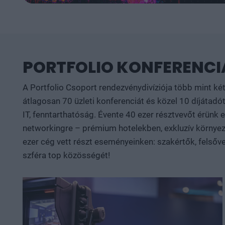
PORTFOLIO KONFERENCIÁ
A Portfolio Csoport rendezvénydivíziója több mint ké
átlagosan 70 üzleti konferenciát és közel 10 díjátadót
IT, fenntarthatóság. Évente 40 ezer résztvevőt érünk
networkingre – prémium hotelekben, exkluzív környeze
ezer cég vett részt eseményeinken: szakértők, felsőve
szféra top közösségét!