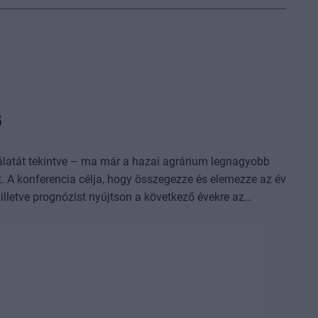
6
nálatát tekintve – ma már a hazai agrárium legnagyobb
 A konferencia célja, hogy összegezze és elemezze az év
lletve prognózist nyújtson a következő évekre az
ez. A konferencia háromnapos szakmai programmal várja
dődik, amelyet további két, rendkívül összetett és
 banki,
lső kézből származó, releváns információkat, amelyek az
iszergyártók és a kereskedők – számára egyaránt
 széles körű bemutatkozási és piacépítési