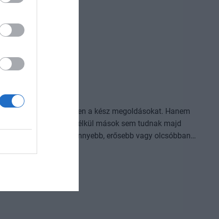
l, ki használja ügyesebben a kész megoldásokat. Hanem
 technológiákat, amelyek nélkül mások sem tudnak majd
i eljárás, amely korábban kezelhetetlen betegségekre ad
 folyamat vagy űripari fejlesztés. Mindezek nem egyik
lem, jelentős tőke és kitartó fejlesztés kell hozzájuk.
ást, szellemi tulajdont épít, amelyet nehéz utólag