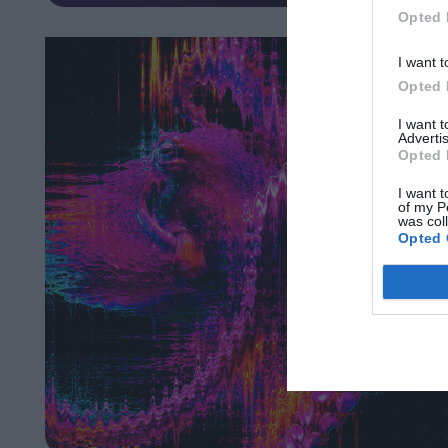
Opted 
I want t
Opted 
I want 
Advertis
Opted 
I want t
of my P
was col
Opted 