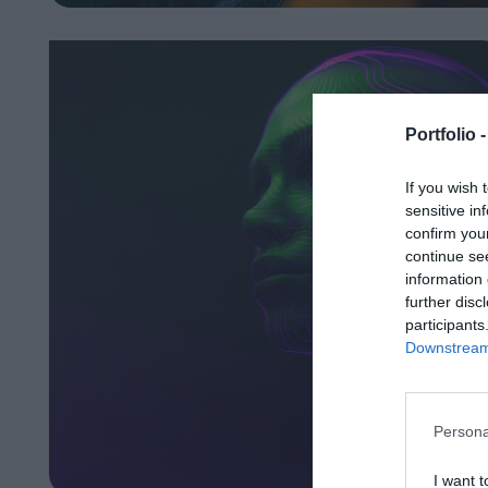
Portfolio 
If you wish 
sensitive in
confirm you
continue se
information 
further disc
participants
Downstream 
Persona
I want t