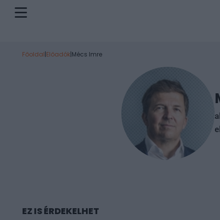
Főoldal
|
Előadók
|
Mécs Imre
a
e
EZ IS ÉRDEKELHET