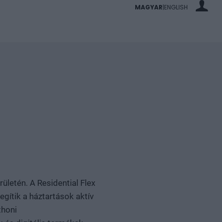
MAGYAR
ENGLISH
|
rületén. A Residential Flex
gítik a háztartások aktív
thoni