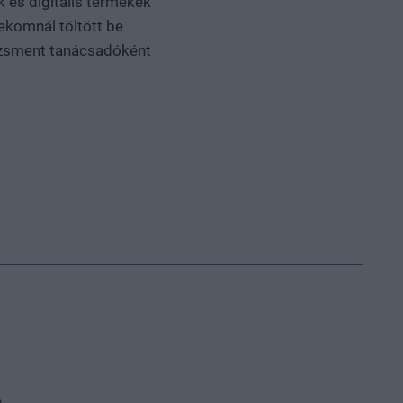
k és digitális termékek
ekomnál töltött be
dzsment tanácsadóként