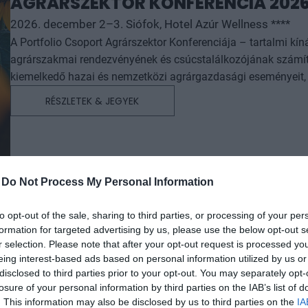
AGRÁRSZEKTOR KONFERENCIA 202
2026. december 2–3. Siófok, Hotel Azúr Wellness ****
A Portfolio Csoport Agrárszektor Konferenciája – tartalmi kí
agrárszakmai rendezvényének és csúcstalálkozójának számít.
kiemelkedő hazai és nemzetközi agrárgazdasági eseményeit, i
agrárpiaci szereplők sikeres üzleti és beruházási döntéseih
RÉSZLETEK & JEGYEK
az érdeklődőket: az esemény ünnepélyes szakmai előesttel kez
kimerítően részletes egész napos szakmai tartalmi kínálat követ. A konferencián a hazai államigazgatási,
vállalati és érdekképviseleti szféra csúcsvezetői nyújtanak e
agrárgazdaság valamennyi szereplője – a termelők, az élelm
hasznos tájékoztatásul szolgálhatnak. Emellett a rendezvény
-
Do Not Process My Personal Information
lehetőséget biztosít az agráriumot kiszolgáló vállalkozások –
finanszírozási és egyéb szolgáltatók – számára. A konferencia a tartalmas programkínálaton túl alkalmat teremt
to opt-out of the sale, sharing to third parties, or processing of your per
formation for targeted advertising by us, please use the below opt-out s
a szakmai kapcsolatépítésre, a networkingre és az üzleti tár
r selection. Please note that after your opt-out request is processed y
kerekasztal-beszélgetések mellett pedig szórakoztató műsorra
eing interest-based ads based on personal information utilized by us or
kikapcsolódásához. A Portfolio Csoport az Agrárszektor Konferencián adja át tizenegy kategóriában azokat az évente
disclosed to third parties prior to your opt-out. You may separately opt-
odaítélhető díjakat, amelyek az agrárium legkiemelkedőbb sz
losure of your personal information by third parties on the IAB’s list of
szolgálnak. A díjakat az agrárium legmeghatározóbb személyes
. This information may also be disclosed by us to third parties on the
IA