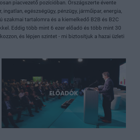
atosan piacvezető pozícióban. Országszerte évente
rolásról, az új anyagokról, valamint az űripari, védelmi
, ingatlan, egészségügy, pénzügy, járműipar, energia,
sztül mutatjuk meg, hol körvonalazódnak a következő
nalú szakmai tartalomra és a kiemelkedő B2B és B2C
yarország és a régió. Deep Tech 2026.
kkel. Eddig több mint 6 ezer előadó és több mint 30
ni, a következő évtizedek legfontosabb technológiai
zon, és lépjen szintet - mi biztosítjuk a hazai üzleti
ELŐADÓK