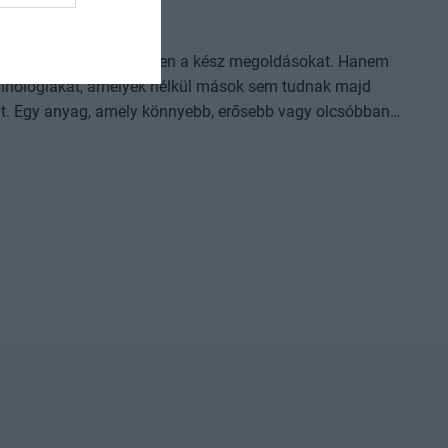
l, ki használja ügyesebben a kész megoldásokat. Hanem
 technológiákat, amelyek nélkül mások sem tudnak majd
i eljárás, amely korábban kezelhetetlen betegségekre ad
 folyamat vagy űripari fejlesztés. Mindezek nem egyik
lem, jelentős tőke és kitartó fejlesztés kell hozzájuk.
ást, szellemi tulajdont épít, amelyet nehéz utólag
pari teljesítmény. Hol áll Európa és Magyarország az
ely területeken van valódi tudásunk és mozgásterünk, hol
zemi szerepen? Szó lesz arról is, hogyan
nfrastruktúra, finanszírozás és intézményi
ne vesszen el a publikációk vagy prototípusok
, egyetemi és vállalati K+F-
özi technológiai szereplők beszélnek az AI-ról, a