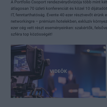
A Portfolio Csoport rendezvénydivíziója több mint ké
átlagosan 70 üzleti konferenciát és közel 10 díjátadót
IT, fenntarthatóság. Évente 40 ezer résztvevőt érünk
networkingre – prémium hotelekben, exkluzív környeze
ezer cég vett részt eseményeinken: szakértők, felsőve
szféra top közösségét!
VIDEÓK