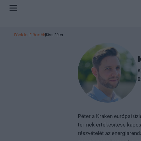
Főoldal
|
Előadók
|
Kiss Péter
K
ü
Péter a Kraken európai üzle
termék értékesítése kapcsá
részvételét az energiarend