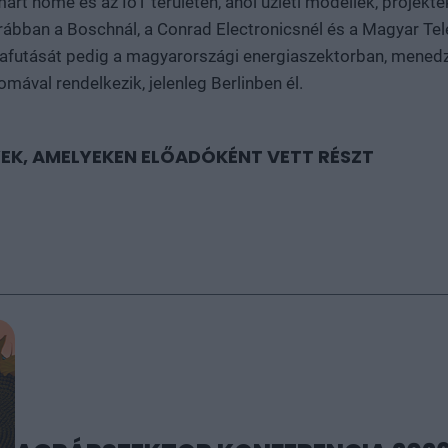
t home és az IoT területén, ahol üzleti modellek, projekte
rábban a Boschnál, a Conrad Electronicsnél és a Magyar Tel
lyafutását pedig a magyarországi energiaszektorban, mene
mával rendelkezik, jelenleg Berlinben él.
EK, AMELYEKEN ELŐADÓKÉNT VETT RÉSZT