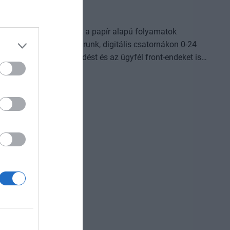
26
t a vállalatok működése, a papír alapú folyamatok
omplexebb ügyekben járunk, digitális csatornákon 0-24
világot, a belső működést és az ügyfél front-endeket is
Az önállóan cselekedni képes AI-ügynökök, illetve az egyes
AI-eszközök és vállalti megoldások korábban
jlődési lehetőséget adnak a cégeknek. MIt kezdünk a
izniszt is felforgatja a mesterséges intelligencia? Mire
dezvényünkön többek között ezekre a kérdésekre is