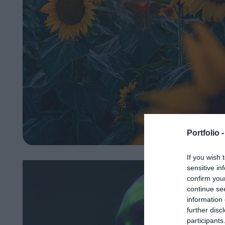
Portfolio 
If you wish 
sensitive in
confirm you
continue se
information 
further disc
participants