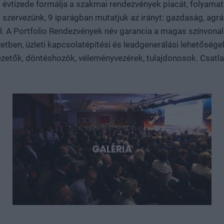
t évtizede formálja a szakmai rendezvények piacát, folyam
robotikáról, a biotech- és medtech-megoldásokról, az energiatá
 szervezünk, 9 iparágban mutatjuk az irányt: gazdaság, agrár
és dual-use fejlesztésekről. Konkrét esettanulmányokon kere
 el. A Portfolio Rendezvények név garancia a magas színvo
nagy technológiai lehetőségek, és milyen szerepet vállalhat bennük Mag
tben, üzleti kapcsolatépítési és leadgenerálási lehetősége
Döntéshozói fórum azoknak, akik időben akarnak bekapcsolód
sztorijaiba.
zetők, döntéshozók, véleményvezérek, tulajdonosok. Csatlakoz
GALÉRIA