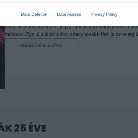
DEEP TECH 2026
2026. november 18. Radisson Blu Béke Hotel
Data Deletion
Data Access
Privacy Policy
A következő évtizedek technológiai versenye nem azon dől e
azon, ki képes létrehozni, legyártani és birtokolni azokat a
működni. Egy új akkumulátor, amely tovább tárolja az energiát. Egy anyag, amely könnyebb, erősebb vagy olcsóbban
előállítható a korábbiaknál. Egy gyógyszer vagy diagnosztika
RÉSZLETEK & JEGYEK
választ. Robotikai rendszer, védelmi technológia, új gyártási
napról a másikra születnek meg: mély kutatás, komplex szakérte
Ezt nevezzük deep technek. A deep tech nem pusztán új termékeket vagy szolgáltatásokat hoz létre. Egész iparágak
erőviszonyait alakíthatja át, és olyan tudást, gyártási kapacit
lemásolni vagy kiváltani. A Portfolio első Deep Tech konferenciáján megvizsgáljuk, hogyan lesz egy tudományos vagy
mérnöki felismerésből piacképes vállalat, majd exportképes i
Egyesült Államok és Kína közötti technológiai versenyben? M
függünk másoktól, és hogyan léphetünk túl a felhasználói vagy összeszerelőü
születnek valójában az áttörések. Milyen kutatási környezet, i
együttműködés szükséges ahhoz, hogy egy ígéretes eredmény 
K 25 ÉVE
tengerében, hanem hasznosítható tudássá, vállalattá és ipari képességgé váljon. Kutatók
vezetők, alapítók, befektetők, bankok, döntéshozók és nemzetk