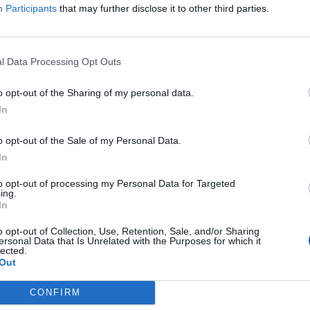
AI & DIGITAL TRANSFORMATION 20
Participants
that may further disclose it to other third parties.
benyújtott pályázatai alapján.
2026. november 26. Marriott Hotel
Elképesztő ütemben digitalizálódik az életünk és ezzel együt
megszűnnek, a fiókokba, személyes ügyintézésre csak a legk
l Data Processing Opt Outs
órában kommunikálunk, ügyeket intézünk. Ám most a digitális 
o opt-out of the Sharing of my personal data.
feje tetejére állítja az AI-forradalom, és az agentic AI trend. 
RÉSZLETEK & JEGYEK
In
üzleti, compliance és adminisztratív folyamatokat támogató 
elképzelhetetlen sebességet és rendkívüli hatékonyságbeli fe
o opt-out of the Sale of my Personal Data.
megnyert munkaórákkal és a megspórolt munkaerővel? A core b
In
jó a vibe coding? Nagyvállalatoknak és kkv-knak is szóló ren
válaszokat keresünk és adunk!
to opt-out of processing my Personal Data for Targeted
ing.
In
o opt-out of Collection, Use, Retention, Sale, and/or Sharing
ersonal Data that Is Unrelated with the Purposes for which it
lected.
Out
CONFIRM