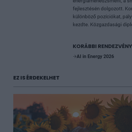
energiamenedzsment, a smar
fejlesztésén dolgozott. Ko
különböző pozíciókat, pá
kezdte. Közgazdasági diplo
KORÁBBI RENDEZVÉNY
AI in Energy 2026
EZ IS ÉRDEKELHET