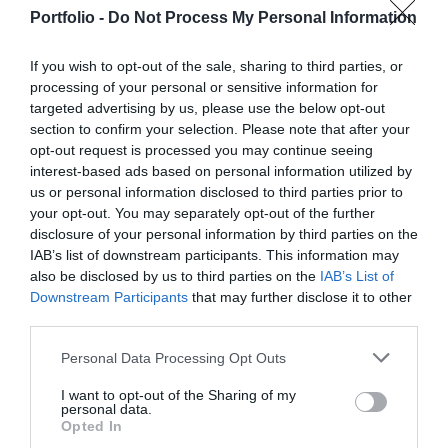
szereplője – a termelők, az élelmiszergyártók és a
Elképesztő ütemben digitalizálódik az életünk és ezzel
Portfolio -
Do Not Process My Personal Information
kereskedők – számára egyaránt hasznos tájékoztatásul
együtt a vállalatok működése, a papír alapú folyamatok
szolgálhatnak. Emellett a rendezvény széles
megszűnnek, a fiókokba, személyes ügyintézésre csak a
If you wish to opt-out of the sale, sharing to third parties, or
körű bemutatkozási és piacépítési lehetőséget biztosít az
legkomplexebb ügyekben járunk, digitális csatornákon 0-24
processing of your personal or sensitive information for
RÉSZLETEK & JEGYEK
agráriumot kiszolgáló vállalkozások – inputgyártók,
órában kommunikálunk, ügyeket intézünk. Ám most a
targeted advertising by us, please use the below opt-out
integrátorok, gépforgalmazók, finanszírozási és egyéb
digitális világot, a belső működést és az ügyfél front-
section to confirm your selection. Please note that after your
opt-out request is processed you may continue seeing
szolgáltatók – számára. A konferencia a tartalmas
endeket is feje tetejére állítja az AI-forradalom, és az
interest-based ads based on personal information utilized by
programkínálaton túl alkalmat teremt a szakmai
agentic AI trend. Az önállóan cselekedni képes AI-
us or personal information disclosed to third parties prior to
kapcsolatépítésre, a networkingre és az üzleti
ügynökök, illetve az egyes üzleti, compliance és
your opt-out. You may separately opt-out of the further
tárgyalásokra, a színvonalas szakmai előadások és
adminisztratív folyamatokat támogató AI-eszközök és
disclosure of your personal information by third parties on the
kerekasztal-beszélgetések mellett pedig szórakoztató
vállalti megoldások korábban elképzelhetetlen sebességet
IAB’s list of downstream participants. This information may
also be disclosed by us to third parties on the
IAB’s List of
műsorral járul hozzá a résztvevők feltöltődéséhez és
és rendkívüli hatékonyságbeli fejlődési lehetőséget adnak a
DEEP TECH 2026
Downstream Participants
that may further disclose it to other
kikapcsolódásához. A Portfolio Csoport az Agrárszektor
cégeknek. MIt kezdünk a megnyert munkaórákkal és a
third parties.
2026. november 18. Radisson Blu Béke Hotel
Konferencián adja át tizenegy kategóriában azokat az
megspórolt munkaerővel? A core bizniszt is felforgatja a
évente odaítélhető díjakat, amelyek az agrárium
A következő évtizedek technológiai versenye nem azon dől
mesterséges intelligencia? Mire jó a vibe coding?
Personal Data Processing Opt Outs
legkiemelkedőbb szakmai teljesítményeinek és
el, ki használja ügyesebben a kész megoldásokat. Hanem
Nagyvállalatoknak és kkv-knak is szóló rendezvényünkön
I want to opt-out of the Sharing of my
eredményeinek elismeréséül szolgálnak. A díjakat az
azon, ki képes létrehozni, legyártani és birtokolni azokat a
többek között ezekre a kérdésekre is válaszokat keresünk
personal data.
Opted In
agrárium legmeghatározóbb személyeségeiből áll szakmai
technológiákat, amelyek nélkül mások sem tudnak majd
és adunk!
RÉSZLETEK & JEGYEK