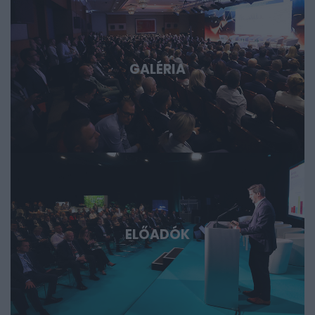
fórum azoknak, akik időben akarnak bekapcsolódni, a
következő évtizedek legfontosabb technológiai sztorijaiba.
GALÉRIA
ELŐADÓK