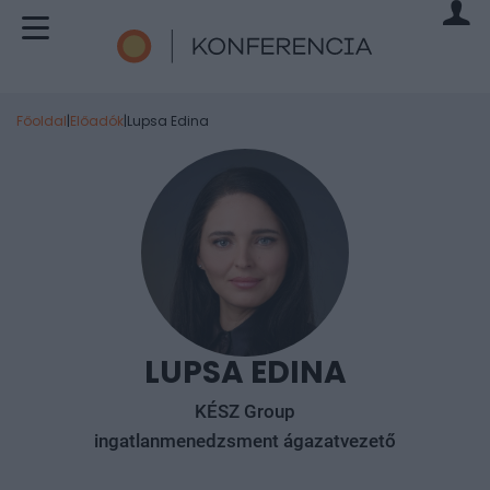
Főoldal
|
Előadók
|
Lupsa Edina
LUPSA EDINA
KÉSZ Group
ingatlanmenedzsment ágazatvezető