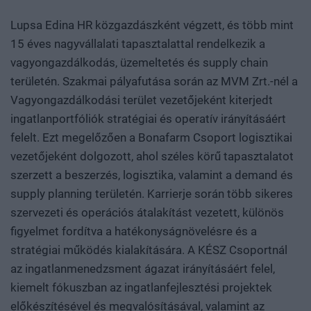
Lupsa Edina HR közgazdászként végzett, és több mint
15 éves nagyvállalati tapasztalattal rendelkezik a
vagyongazdálkodás, üzemeltetés és supply chain
területén. Szakmai pályafutása során az MVM Zrt.-nél a
Vagyongazdálkodási terület vezetőjeként kiterjedt
ingatlanportfóliók stratégiai és operatív irányításáért
felelt. Ezt megelőzően a Bonafarm Csoport logisztikai
vezetőjeként dolgozott, ahol széles körű tapasztalatot
szerzett a beszerzés, logisztika, valamint a demand és
supply planning területén. Karrierje során több sikeres
szervezeti és operációs átalakítást vezetett, különös
figyelmet fordítva a hatékonyságnövelésre és a
stratégiai működés kialakítására. A KÉSZ Csoportnál
az ingatlanmenedzsment ágazat irányításáért felel,
kiemelt fókuszban az ingatlanfejlesztési projektek
előkészítésével és megvalósításával, valamint az