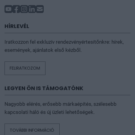
HÍRLEVÉL
Iratkozzon fel exkluzív rendezvényértesítőnkre: hírek,
események, ajánlatok első kézből.
FELIRATKOZOM
LEGYEN ÖN IS TÁMOGATÓNK
Nagyobb elérés, erősebb márkaépítés, szélesebb
kapcsolati háló és új üzleti lehetőségek.
TOVÁBBI INFORMÁCIÓ