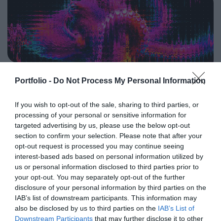
programkínálaton túl alkalmat teremt a szakmai
agentic AI trend. Az önállóan cselekedni képes AI-
kapcsolatépítésre, a networkingre és az üzleti
ügynökök, illetve az egyes üzleti, compliance és
tárgyalásokra, a színvonalas szakmai előadások és
adminisztratív folyamatokat támogató AI-eszközök és
kerekasztal-beszélgetések mellett pedig szórakoztató
vállalti megoldások korábban elképzelhetetlen sebességet
műsorral járul hozzá a résztvevők feltöltődéséhez és
és rendkívüli hatékonyságbeli fejlődési lehetőséget adnak a
DEEP TECH 2026
kikapcsolódásához. A Portfolio Csoport az Agrárszektor
cégeknek. MIt kezdünk a megnyert munkaórákkal és a
Portfolio -
Do Not Process My Personal Information
2026. november 18. Radisson Blu Béke Hotel
Konferencián adja át tizenegy kategóriában azokat az
megspórolt munkaerővel? A core bizniszt is felforgatja a
évente odaítélhető díjakat, amelyek az agrárium
A következő évtizedek technológiai versenye nem azon dől
mesterséges intelligencia? Mire jó a vibe coding?
If you wish to opt-out of the sale, sharing to third parties, or
legkiemelkedőbb szakmai teljesítményeinek és
el, ki használja ügyesebben a kész megoldásokat. Hanem
Nagyvállalatoknak és kkv-knak is szóló rendezvényünkön
processing of your personal or sensitive information for
eredményeinek elismeréséül szolgálnak. A díjakat az
azon, ki képes létrehozni, legyártani és birtokolni azokat a
többek között ezekre a kérdésekre is válaszokat keresünk
targeted advertising by us, please use the below opt-out
agrárium legmeghatározóbb személyeségeiből áll szakmai
technológiákat, amelyek nélkül mások sem tudnak majd
és adunk!
section to confirm your selection. Please note that after your
RÉSZLETEK & JEGYEK
zsűri ítéli oda az ágazati szereplők benyújtott pályázatai
opt-out request is processed you may continue seeing
működni. Egy új akkumulátor, amely tovább tárolja az
interest-based ads based on personal information utilized by
alapján.
energiát. Egy anyag, amely könnyebb, erősebb vagy
us or personal information disclosed to third parties prior to
olcsóbban előállítható a korábbiaknál. Egy gyógyszer vagy
your opt-out. You may separately opt-out of the further
diagnosztikai eljárás, amely korábban kezelhetetlen
disclosure of your personal information by third parties on the
betegségekre ad választ. Robotikai rendszer, védelmi
IAB’s list of downstream participants. This information may
PORTFOLIO KONFERENCIÁK 25 ÉVE
technológia, új gyártási folyamat vagy űripari fejlesztés.
also be disclosed by us to third parties on the
IAB’s List of
Downstream Participants
that may further disclose it to other
Mindezek nem egyik napról a másikra születnek meg: mély