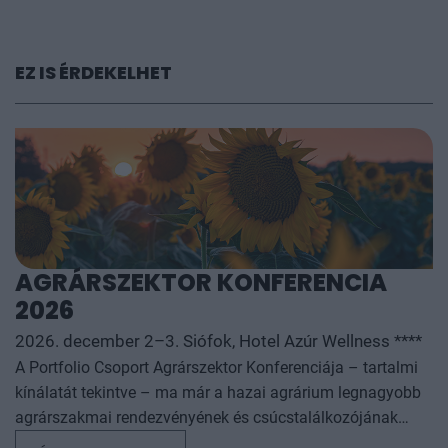
EZ IS ÉRDEKELHET
AGRÁRSZEKTOR KONFERENCIA
2026
2026. december 2–3. Siófok, Hotel Azúr Wellness ****
A Portfolio Csoport Agrárszektor Konferenciája – tartalmi
kínálatát tekintve – ma már a hazai agrárium legnagyobb
agrárszakmai rendezvényének és csúcstalálkozójának
számít. A konferencia célja, hogy összegezze és elemezze