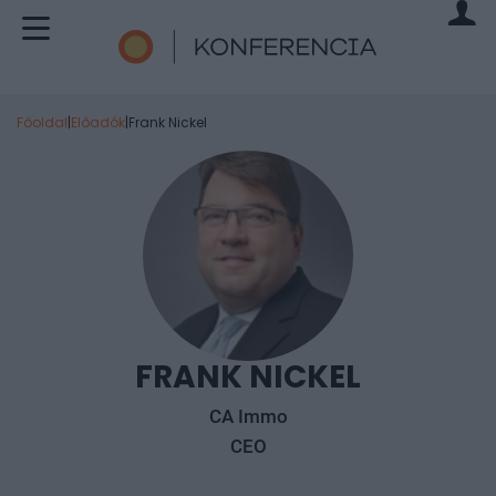
Főoldal
|
Előadók
|
Frank Nickel
FRANK NICKEL
CA Immo
CEO