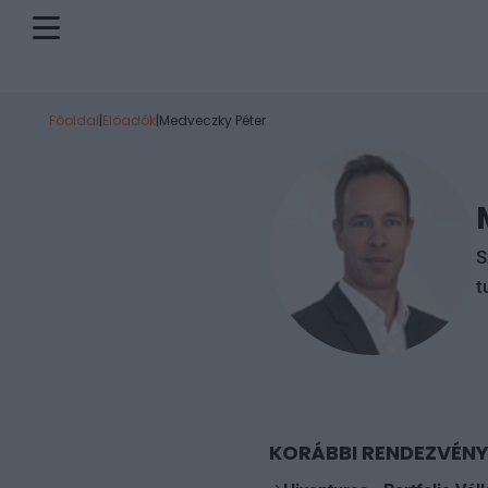
Főoldal
|
Előadók
|
Medveczky Péter
S
t
KORÁBBI RENDEZVÉNY