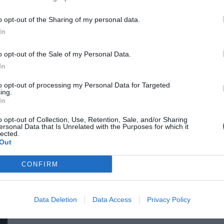
megnyert munkaórákkal és a megspórolt munkaerővel? A core b
o opt-out of the Sharing of my personal data.
jó a vibe coding? Nagyvállalatoknak és kkv-knak is szóló ren
In
válaszokat keresünk és adunk!
o opt-out of the Sale of my Personal Data.
In
to opt-out of processing my Personal Data for Targeted
ing.
In
o opt-out of Collection, Use, Retention, Sale, and/or Sharing
ersonal Data that Is Unrelated with the Purposes for which it
DEEP TECH 2026
lected.
Out
2026. november 18. Radisson Blu Béke Hotel
A következő évtizedek technológiai versenye nem azon dől e
CONFIRM
azon, ki képes létrehozni, legyártani és birtokolni azokat a
működni. Egy új akkumulátor, amely tovább tárolja az energiát. Egy anyag, amely könnyebb, erősebb vagy olcsóbban
előállítható a korábbiaknál. Egy gyógyszer vagy diagnosztika
Data Deletion
Data Access
Privacy Policy
RÉSZLETEK & JEGYEK
választ. Robotikai rendszer, védelmi technológia, új gyártási
napról a másikra születnek meg: mély kutatás, komplex szakérte