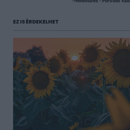
Hiventures - Portfolio Vál
EZ IS ÉRDEKELHET