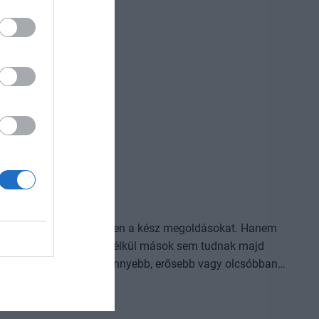
izniszt is felforgatja a mesterséges intelligencia? Mire
dezvényünkön többek között ezekre a kérdésekre is
l, ki használja ügyesebben a kész megoldásokat. Hanem
 technológiákat, amelyek nélkül mások sem tudnak majd
i eljárás, amely korábban kezelhetetlen betegségekre ad
 folyamat vagy űripari fejlesztés. Mindezek nem egyik
lem, jelentős tőke és kitartó fejlesztés kell hozzájuk.