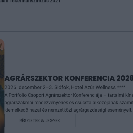
lalati Tőkefinanszírozás 2021
AGRÁRSZEKTOR KONFERENCIA 202
2026. december 2–3. Siófok, Hotel Azúr Wellness ****
A Portfolio Csoport Agrárszektor Konferenciája – tartalmi kí
agrárszakmai rendezvényének és csúcstalálkozójának számít.
kiemelkedő hazai és nemzetközi agrárgazdasági eseményeit, i
agrárpiaci szereplők sikeres üzleti és beruházási döntéseih
RÉSZLETEK & JEGYEK
az érdeklődőket: az esemény ünnepélyes szakmai előesttel kez
kimerítően részletes egész napos szakmai tartalmi kínálat követ. A konferencián a hazai államigazgatási,