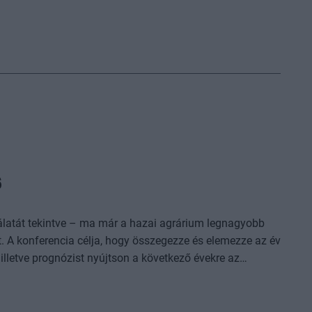
6
nálatát tekintve – ma már a hazai agrárium legnagyobb
 A konferencia célja, hogy összegezze és elemezze az év
lletve prognózist nyújtson a következő évekre az
ez. A konferencia háromnapos szakmai programmal várja
dődik, amelyet további két, rendkívül összetett és
 banki,