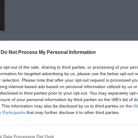
vállalati és érdekképviseleti szféra csúcsvezetői nyújtanak e
agrárgazdaság valamennyi szereplője – a termelők, az élelm
hasznos tájékoztatásul szolgálhatnak. Emellett a rendezvény
lehetőséget biztosít az agráriumot kiszolgáló vállalkozások –
finanszírozási és egyéb szolgáltatók – számára. A konferencia a tartalmas programkínálaton túl alkalmat teremt
a szakmai kapcsolatépítésre, a networkingre és az üzleti tár
-
Do Not Process My Personal Information
kerekasztal-beszélgetések mellett pedig szórakoztató műsorra
kikapcsolódásához. A Portfolio Csoport az Agrárszektor Konferencián adja át tizenegy kategóriában azokat az évente
to opt-out of the sale, sharing to third parties, or processing of your per
odaítélhető díjakat, amelyek az agrárium legkiemelkedőbb sz
formation for targeted advertising by us, please use the below opt-out s
szolgálnak. A díjakat az agrárium legmeghatározóbb személyes
AI & DIGITAL TRANSFORMATION 20
r selection. Please note that after your opt-out request is processed y
benyújtott pályázatai alapján.
eing interest-based ads based on personal information utilized by us or
2026. november 26. Marriott Hotel
disclosed to third parties prior to your opt-out. You may separately opt-
Elképesztő ütemben digitalizálódik az életünk és ezzel együt
losure of your personal information by third parties on the IAB’s list of
. This information may also be disclosed by us to third parties on the
IA
megszűnnek, a fiókokba, személyes ügyintézésre csak a legk
Participants
that may further disclose it to other third parties.
órában kommunikálunk, ügyeket intézünk. Ám most a digitális 
feje tetejére állítja az AI-forradalom, és az agentic AI trend. 
RÉSZLETEK & JEGYEK
üzleti, compliance és adminisztratív folyamatokat támogató 
l Data Processing Opt Outs
elképzelhetetlen sebességet és rendkívüli hatékonyságbeli fe