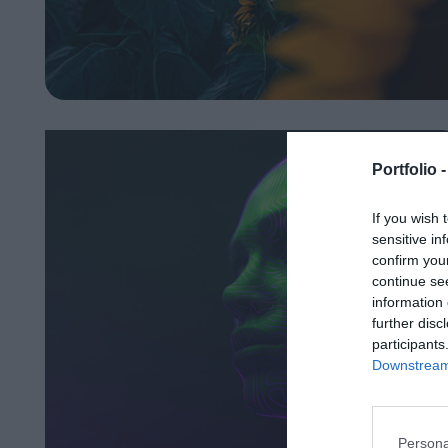
Portfolio 
If you wish 
sensitive in
confirm you
continue se
information 
further disc
participants
Downstream 
Persona