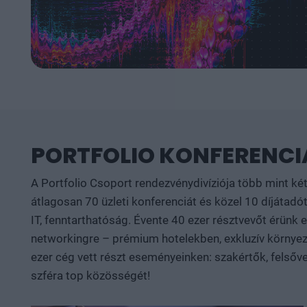
PORTFOLIO KONFERENCIÁ
A Portfolio Csoport rendezvénydivíziója több mint ké
átlagosan 70 üzleti konferenciát és közel 10 díjátadót
IT, fenntarthatóság. Évente 40 ezer résztvevőt érünk
networkingre – prémium hotelekben, exkluzív környeze
ezer cég vett részt eseményeinken: szakértők, felsőve
szféra top közösségét!