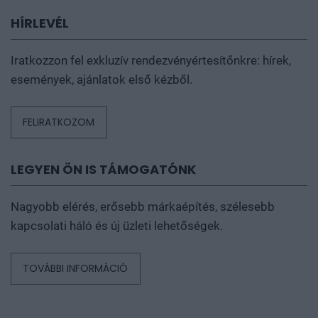
HÍRLEVÉL
Iratkozzon fel exkluzív rendezvényértesítőnkre: hírek,
események, ajánlatok első kézből.
FELIRATKOZOM
LEGYEN ÖN IS TÁMOGATÓNK
Nagyobb elérés, erősebb márkaépítés, szélesebb
kapcsolati háló és új üzleti lehetőségek.
TOVÁBBI INFORMÁCIÓ