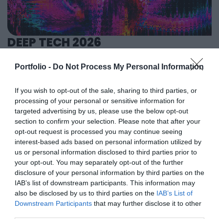
tárgyalásokra, a színvonalas szakmai előadások és
adminisztratív folyamatokat támogató AI-eszközök és
kerekasztal-beszélgetések mellett pedig szórakoztató
vállalti megoldások korábban elképzelhetetlen sebességet
műsorral járul hozzá a résztvevők feltöltődéséhez és
és rendkívüli hatékonyságbeli fejlődési lehetőséget adnak a
DEEP TECH 2026
kikapcsolódásához. A Portfolio Csoport az Agrárszektor
cégeknek. MIt kezdünk a megnyert munkaórákkal és a
2026. november 18. Radisson Blu Béke Hotel
Konferencián adja át tizenegy kategóriában azokat az
megspórolt munkaerővel? A core bizniszt is felforgatja a
Portfolio -
Do Not Process My Personal Information
évente odaítélhető díjakat, amelyek az agrárium
A következő évtizedek technológiai versenye nem azon dől
mesterséges intelligencia? Mire jó a vibe coding?
legkiemelkedőbb szakmai teljesítményeinek és
el, ki használja ügyesebben a kész megoldásokat. Hanem
Nagyvállalatoknak és kkv-knak is szóló rendezvényünkön
If you wish to opt-out of the sale, sharing to third parties, or
eredményeinek elismeréséül szolgálnak. A díjakat az
azon, ki képes létrehozni, legyártani és birtokolni azokat a
többek között ezekre a kérdésekre is válaszokat keresünk
processing of your personal or sensitive information for
agrárium legmeghatározóbb személyeségeiből áll szakmai
technológiákat, amelyek nélkül mások sem tudnak majd
és adunk!
RÉSZLETEK & JEGYEK
targeted advertising by us, please use the below opt-out
zsűri ítéli oda az ágazati szereplők benyújtott pályázatai
működni. Egy új akkumulátor, amely tovább tárolja az
section to confirm your selection. Please note that after your
alapján.
energiát. Egy anyag, amely könnyebb, erősebb vagy
opt-out request is processed you may continue seeing
interest-based ads based on personal information utilized by
olcsóbban előállítható a korábbiaknál. Egy gyógyszer vagy
us or personal information disclosed to third parties prior to
diagnosztikai eljárás, amely korábban kezelhetetlen
your opt-out. You may separately opt-out of the further
betegségekre ad választ. Robotikai rendszer, védelmi
disclosure of your personal information by third parties on the
PORTFOLIO KONFERENCIÁK 25 ÉVE
technológia, új gyártási folyamat vagy űripari fejlesztés.
IAB’s list of downstream participants. This information may
Mindezek nem egyik napról a másikra születnek meg: mély
also be disclosed by us to third parties on the
IAB’s List of
A Portfolio Csoport rendezvénydivíziója több mint két
Downstream Participants
that may further disclose it to other
kutatás, komplex szakértelem, jelentős tőke és kitartó
évtizede formálja a szakmai rendezvények piacát,
third parties.
fejlesztés kell hozzájuk. Ezt nevezzük deep technek. A deep