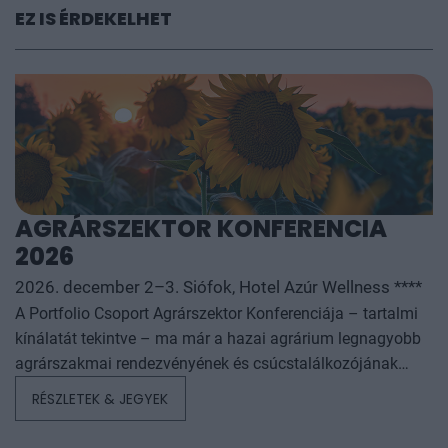
EZ IS ÉRDEKELHET
AGRÁRSZEKTOR KONFERENCIA
2026
2026. december 2–3. Siófok, Hotel Azúr Wellness ****
A Portfolio Csoport Agrárszektor Konferenciája – tartalmi
kínálatát tekintve – ma már a hazai agrárium legnagyobb
agrárszakmai rendezvényének és csúcstalálkozójának
számít. A konferencia célja, hogy összegezze és elemezze
RÉSZLETEK & JEGYEK
az év kiemelkedő hazai és nemzetközi agrárgazdasági
eseményeit, illetve prognózist nyújtson a következő évekre