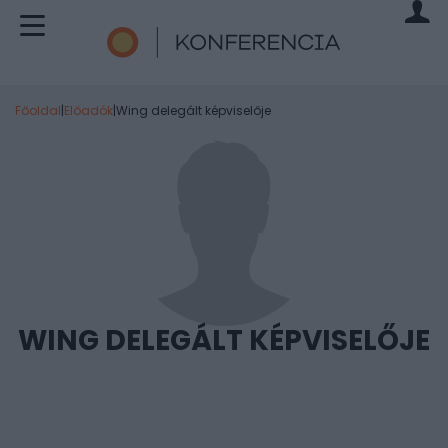
Főoldal
|
Előadók
|
Wing delegált képviselője
WING DELEGÁLT KÉPVISELŐJE