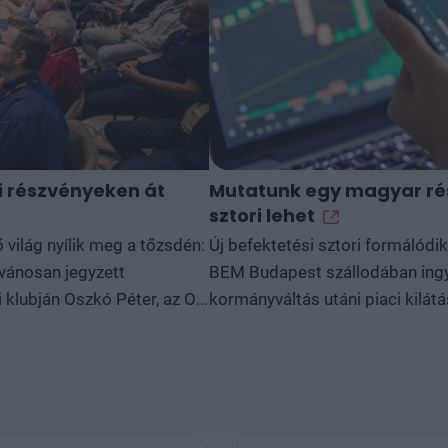
ei részvényeken át
Mutatunk egy magyar ré
sztori lehet
világ nyílik meg a tőzsdén:
Új befektetési sztori formálód
lvánosan jegyzett
BEM Budapest szállodában ingye
i klubján Oszkó Péter, az O3
kormányváltás utáni piaci kilá
t években látványosan
lehetőségeit járjuk körbe. Ha ér
ég jelentős átárazódási
beszállni a következő potenciáli
k központi témája, hogy a
észvényeken keresztül is
dzsmentdíj-bevételeiből és