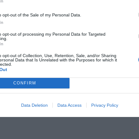
In
o opt-out of the Sale of my Personal Data.
In
to opt-out of processing my Personal Data for Targeted
ing.
In
o opt-out of Collection, Use, Retention, Sale, and/or Sharing
ersonal Data that Is Unrelated with the Purposes for which it
lected.
Out
tés, szélesebb kapcsolati háló és új üzleti lehetőségek. Sz
CONFIRM
zív lehetőséget a közvetlen kapcsolatépítésre. Szponzoráci
s közönség. Lépjen velünk kapcsolatba, és építsük fel közös
Data Deletion
Data Access
Privacy Policy