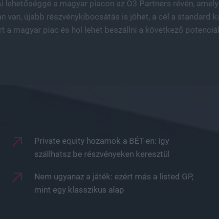
si lehetőséggé a magyar piacon az O3 Partners révén, amely e
yán van, újabb részvénykibocsátás is jöhet, a cél a standard
 a magyar piac és hol lehet beszállni a következő potenciáli
Private equity hozamok a BÉT-en: így
szállhatsz be részvényeken keresztül
Nem ugyanaz a játék: ezért más a listed GP,
mint egy klasszikus alap