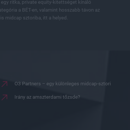
gy ritka, private equity-kitettséget kínáló
 kategória a BÉT-en, valamint hosszabb távon az
s midcap sztoriba, itt a helyed.
O3 Partners – egy különleges midcap-sztori
Irány az amszterdami tőzsde?