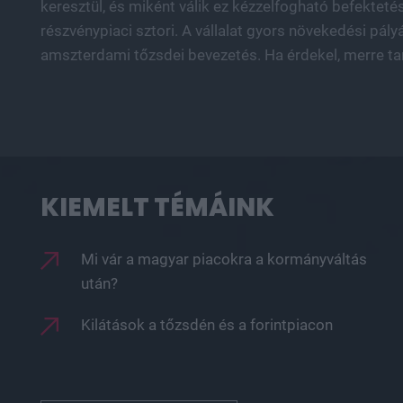
keresztül, és miként válik ez kézzelfogható befekteté
részvénypiaci sztori. A vállalat gyors növekedési pál
amszterdami tőzsdei bevezetés. Ha érdekel, merre tart
KIEMELT TÉMÁINK
Mi vár a magyar piacokra a kormányváltás
után?
Kilátások a tőzsdén és a forintpiacon