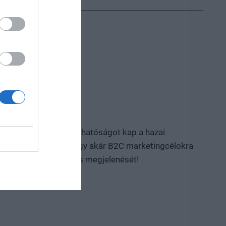
ponzorként kiemelt láthatóságot kap a hazai
ós csomagjaink B2B, vagy akár B2C marketingcélokra
en a következő sikeres megjelenését!