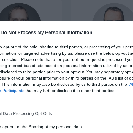
at alacsonyabb belépési
ity befektetéseknél
j lehetőséget, amely eddig
ektetők számára volt
-
Do Not Process My Personal Information
árki számára nyitott
csátás is jöhet a magyar
to opt-out of the sale, sharing to third parties, or processing of your per
formation for targeted advertising by us, please use the below opt-out s
OSZKÓ PÉTER
VIDOVSZKY ÁR
r selection. Please note that after your opt-out request is processed y
alapító, vezérigazgató
üzletágvezető
eing interest-based ads based on personal information utilized by us or
O3 Partners
Portfolio Investment Ser
disclosed to third parties prior to your opt-out. You may separately opt-
losure of your personal information by third parties on the IAB’s list of
. This information may also be disclosed by us to third parties on the
IA
Participants
that may further disclose it to other third parties.
l Data Processing Opt Outs
o opt-out of the Sharing of my personal data.