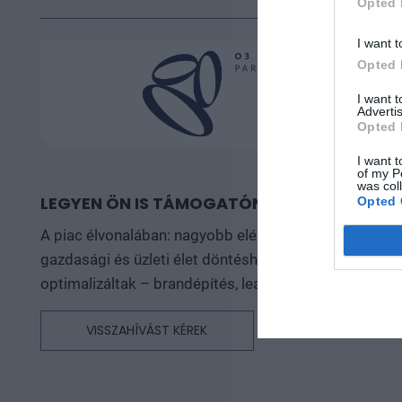
Opted 
I want t
Opted 
I want 
Advertis
Opted 
I want t
of my P
was col
LEGYEN ÖN IS TÁMOGATÓNK
Opted 
A piac élvonalában: nagyobb elérés, erősebb márkaépí
gazdasági és üzleti élet döntéshozói előtt, és exklu
optimalizáltak – brandépítés, leadgenerálás, releván
VISSZAHÍVÁST KÉREK