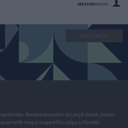
MAGYAR
ENGLISH
|
REGISZTRÁCIÓ
lmas kérdés. Rendezvényünkön azt járjuk körbe, milyen
hogyan nyílik meg a magántőke világa a tőzsdén