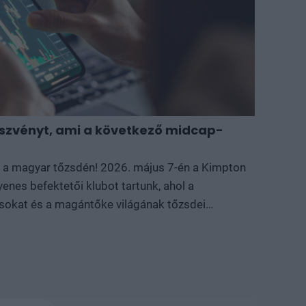
szvényt, ami a következő midcap-
ik a magyar tőzsdén! 2026. május 7-én a Kimpton
nes befektetői klubot tartunk, ahol a
tásokat és a magántőke világának tőzsdei
dekel, merre tart a magyar piac és hol lehet
s midcap sztoriba, itt a helyed!