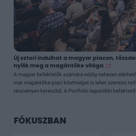
Új sztori indulhat a magyar piacon, tőzsd
nyílik meg a magántőke világa
A magyar befektetők számára eddig nehezen elérhető 
már magántőke-piaci kitettséget is lehet szerezni nyi
részvényen keresztül. A Portfolio legutóbbi befektető
Partners alapítója arról beszélt, hogy a BUX az elmúl
felülteljesített, a magyar részvénypiacban azonban m
potenciál lehet a választások után. A rendezvény egyi
FÓKUSZBAN
GP-stake modell révén a kisbefektetők akár tőzsdei r
részesedhetnek az alapkezelők növekedéséből, mene