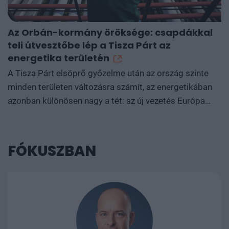
Az Orbán-kormány öröksége: csapdákkal
teli útvesztőbe lép a Tisza Párt az
energetika területén
A Tisza Párt elsöprő győzelme után az ország szinte
minden területen változásra számít, az energetikában
azonban különösen nagy a tét: az új vezetés Európa
egyik legdrágább vállalati áramárait, egymillió
energiaszegény háztartást és nyolcvanszázalékos
orosz energiafüggőséget örököl. A leendő új kormány
FÓKUSZBAN
azonban nagyszabású paradigmaváltásra készül
Magyarország energetikai berendezkedésében:
leszámolna az orosz energiahordozó függéssel, gorcső
alá venné a Paks II. projektet, és csökkentené a
vállalkozások energiaszámláit a hazai versenyképesség
felpörgetéséhez. Eközben új köntösben, de a régi