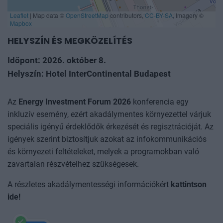
Leaflet
|
Map data ©
OpenStreetMap
contributors,
CC-BY-SA
, Imagery ©
Mapbox
HELYSZÍN ÉS MEGKÖZELÍTÉS
Időpont: 2026. október 8.
Helyszín: Hotel InterContinental Budapest
Az
Energy Investment Forum
2026
konferencia egy
inkluzív esemény, ezért akadálymentes környezettel várjuk
speciális igényű érdeklődők érkezését és regisztrációját. Az
igények szerint biztosítjuk azokat az infokommunikációs
és környezeti feltételeket, melyek a programokban való
zavartalan részvételhez szükségesek.
A részletes akadálymentességi információkért
kattintson
ide
!