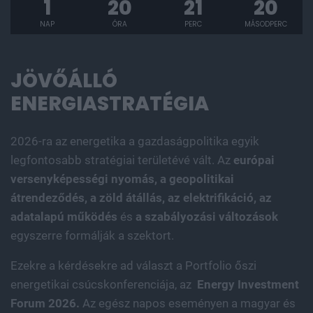
1
20
21
18
NAP
ÓRA
PERC
MÁSODPERC
JÖVŐÁLLÓ
ENERGIASTRATÉGIA
2026-ra az energetika a gazdaságpolitika egyik
legfontosabb stratégiai területévé vált. Az
európai
versenyképességi nyomás, a geopolitikai
átrendeződés, a zöld átállás, az elektrifikáció, az
adatalapú működés
és
a szabályozási változások
egyszerre formálják a szektort.
Ezekre a kérdésekre ad választ a Portfolio őszi
energetikai csúcskonferenciája, az
Energy Investment
Forum 2026.
Az egész napos eseményen a magyar és