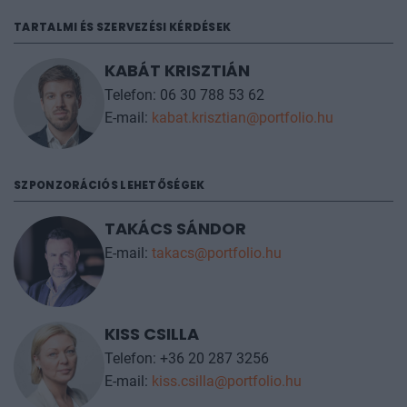
szabályzatunk szerint. A rendezvény napján, a
TARTALMI ÉS SZERVEZÉSI KÉRDÉSEK
helyszínen is tudnak segíteni a kollégák, amennyiben
hirtelen történés miatt szükséges a névcsere.
KABÁT KRISZTIÁN
Telefon: 06 30 788 53 62
További információt az
árak
fülön talál.
E-mail:
kabat.krisztian@portfolio.hu
SZPONZORÁCIÓS LEHETŐSÉGEK
TAKÁCS SÁNDOR
E-mail:
takacs@portfolio.hu
KISS CSILLA
Telefon: +36 20 287 3256
E-mail:
kiss.csilla@portfolio.hu