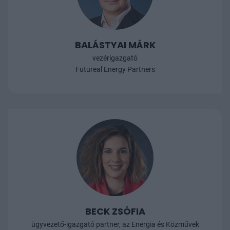
rendszerből is megtartana párat, mint például a
rezsicsökkentést vagy a zászlóshajónak számító
energiahatékonysági programot - a feladat nem kicsi,
BALÁSTYAI MÁRK
az idő pedig szorít.
vezérigazgató
Futureal Energy Partners
BECK ZSÓFIA
ügyvezető-igazgató partner, az Energia és Közművek