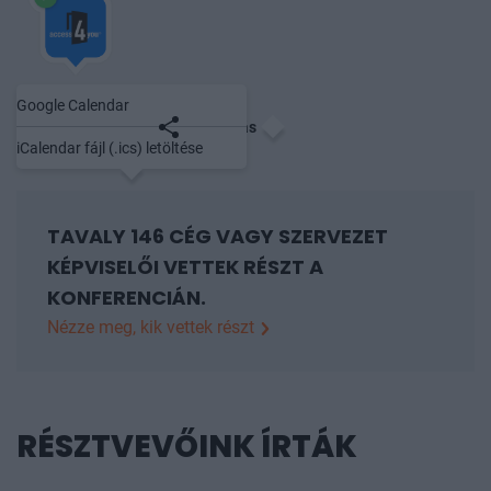
Google Calendar
Mentés naptárba
Megosztás
iCalendar fájl (.ics) letöltése
TAVALY 146 CÉG VAGY SZERVEZET
KÉPVISELŐI VETTEK RÉSZT A
KONFERENCIÁN.
Nézze meg, kik vettek részt
3E International Kft., ABO Energy Hungary Kft.,
ADECCO Személyzeti Közvetítő Kft., Agrosprint Zrt,
ALTEO Energiaszolgáltató Nyrt., A.RES PRIME
RÉSZTVEVŐINK ÍRTÁK
Hungary Kft., Audi Hungária Zrt, AXING Zrt., Bipros
Kft, BOP8 Kft, Brit Nagykövetség, Bükkábrányi