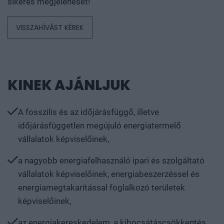
sikeres megjelenését!
VISSZAHÍVÁST KÉREK
KINEK AJÁNLJUK
A fosszilis és az időjárásfüggő, illetve
időjárásfüggetlen megújuló energiatermelő
vállalatok képviselőinek,
a nagyobb energiafelhasználó ipari és szolgáltató
vállalatok képviselőinek, energiabeszerzéssel és
energiamegtakarítással foglalkozó területek
képviselőinek,
az energiakereskedelem, a kibocsátáscsökkentés,