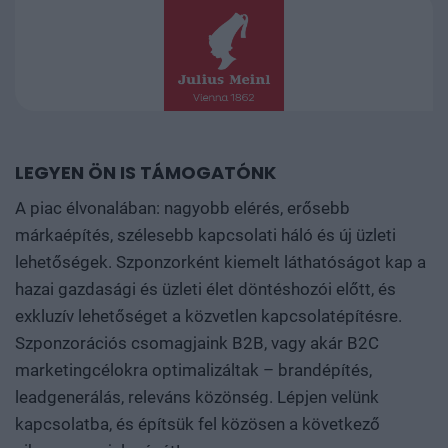
LEGYEN ÖN IS TÁMOGATÓNK
A piac élvonalában: nagyobb elérés, erősebb
márkaépítés, szélesebb kapcsolati háló és új üzleti
lehetőségek. Szponzorként kiemelt láthatóságot kap a
hazai gazdasági és üzleti élet döntéshozói előtt, és
exkluzív lehetőséget a közvetlen kapcsolatépítésre.
Szponzorációs csomagjaink B2B, vagy akár B2C
marketingcélokra optimalizáltak – brandépítés,
leadgenerálás, releváns közönség. Lépjen velünk
kapcsolatba, és építsük fel közösen a következő