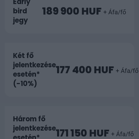
Early
189 900 HUF
bird
+ Áfa/fő
jegy
Két fő
jelentkezése
177 400 HUF
+ Áfa/fő
esetén*
(-10%)
Három fő
jelentkezése
171 150 HUF
+ Áfa/fő
esetén*