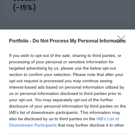
(-15%)
Négy vagy
Portfolio -
Do Not Process My Personal Information
több fő
If you wish to opt-out of the sale, sharing to third parties, or
164 900 HUF
jelentkezése
+ Áfa/f
processing of your personal or sensitive information for
esetén*
targeted advertising by us, please use the below opt-out
section to confirm your selection. Please note that after your
(-20%)
opt-out request is processed you may continue seeing
interest-based ads based on personal information utilized by
us or personal information disclosed to third parties prior to
your opt-out. You may separately opt-out of the further
REGISZTRÁCIÓ
disclosure of your personal information by third parties on the
IAB’s list of downstream participants. This information may
also be disclosed by us to third parties on the
IAB’s List of
Downstream Participants
that may further disclose it to other
TÁRSSZERVEZŐ
third parties.