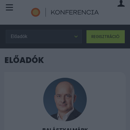
Előadók
REGISZTRÁCIÓ
ELŐADÓK
BALÁSTYAI MÁRK