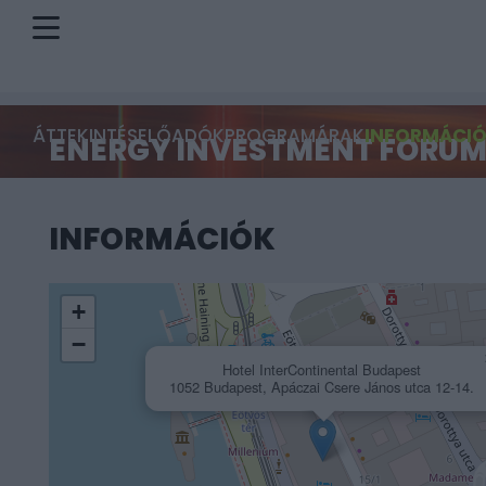
ÁTTEKINTÉS
ELŐADÓK
PROGRAM
ÁRAK
INFORMÁCI
ENERGY INVESTMENT FORUM
INFORMÁCIÓK
+
−
Hotel InterContinental Budapest
1052 Budapest, Apáczai Csere János utca 12-14.