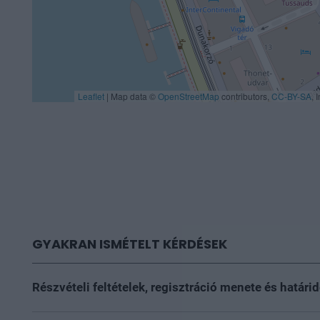
Leaflet
|
Map data ©
OpenStreetMap
contributors,
CC-BY-SA
, 
GYAKRAN ISMÉTELT KÉRDÉSEK
Részvételi feltételek, regisztráció menete és határi
Szeretettel várunk minden 16. életévét betöltött érde