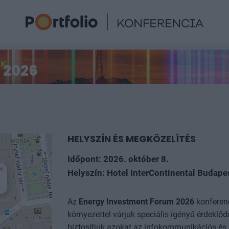
ÓK
 2026
HELYSZÍN ÉS MEGKÖZELÍTÉS
Időpont: 2026. október 8.
×
Helyszín: Hotel InterContinental Budape
Az
Energy Investment Forum
2026
konferenc
környezettel várjuk speciális igényű érdeklődő
biztosítjuk azokat az infokommunikációs és 