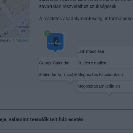
zavartalan részvételhez szükségesek.
A részletes akadálymentességi információké
Imagery ©
Mapbox
Link másolása
Google Calendar
Küldés e-mailen
Mentés naptárba
Megosztás
iCalendar fájl (.ics) letöltése
Megosztás Facebook-on
Megosztás Linkedin-en
deje, valamint teendők telt ház esetén
klődőt, akit megszólít az esemény szakmai programja, szívese