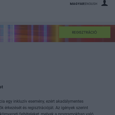
MAGYAR
ENGLISH
|
REGISZTRÁCIÓ
st
ia egy inkluzív esemény, ezért akadálymentes
k érkezését és regisztrációját. Az igények szerint
környezeti feltételeket, melyek a programokban való