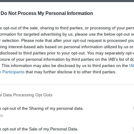
ehetőségekre.
-
Do Not Process My Personal Information
 lehet regisztrálni az adott esemény aloldalán, a „regisztrá
lt, (díjköteles rendezvény esetén) kifizetett jeggyel rend
 fizetni?
to opt-out of the sale, sharing to third parties, or processing of your per
 nap éjfélig van lehetőség; ezt követően a helyszínen várju
formation for targeted advertising by us, please use the below opt-out s
lás, kiegészítők stb.) a regisztrációs folyamat során kiválas
r selection. Please note that after your opt-out request is processed y
illetve ingyenes eseményeink esetén a jegyváltásban.
lőző két napban oldalunkon már csak bankkártyás fizetésre
eing interest-based ads based on personal information utilized by us or
péshez?
disclosed to third parties prior to your opt-out. You may separately opt-
n garantálni a részvételt.
zárólag várólistára lehet jelentkezni. Ebben az esetben a helys
automatikusan kiküldi a QR-kódot. Ingyenes részvétel esetén
losure of your personal information by third parties on the IAB’s list of
eliratkozott jelentkezőket az esetleges részvételi lehetőség
en ellenőrizze a spam, social és egyéb almappákat is level
. This information may also be disclosed by us to third parties on the
IA
yás fizetés kollégáinknál a regisztrációs pultban.
lkezésre? Hogyan tudom a kedvezmény- vagy szponzoráció
Participants
that may further disclose it to other third parties.
ail címről.
ezekről az aktuális rendezvény oldalán tud tájékozódni
ide
yedi kódok mezőbe kérjük résztvevőnként beírni az érvénye
 ellenőrizze a kifizetést, mivel a belépésre jogosító QR-kód
alja-e a szállást?
e után kérjük keresse kollégáinkat a
rendezveny@portfolio.
l Data Processing Opt Outs
 tartalmáról. A jegyár nem tartalmazza a szállás költségét
llást kiválasztani és foglalni.
tések?
o opt-out of the Sharing of my personal data.
rzése után sem találja a kódot, kérjük keresse kollégáink
In
ű előadások és külföldi vendégek esetén biztosítunk élő va
 fülön
tájékozódjon, valamint kollégáink segítenek a
rendezv
kapcsolatot kollégáinkkal a fent említett email címen. Kérésr
talmak online is?
o opt-out of the Sale of my Personal Data.