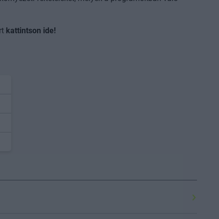
rt
kattintson ide
!
n részt venne rajta és nyitott új partnerek