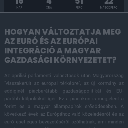
NAP
ÓRA
PERC
MÁSODPERC
HOGYAN VÁLTOZTATJA MEG
AZ EURÓ ÉS AZ EURÓPAI
INTEGRÁCIÓ A MAGYAR
GAZDASÁGI KÖRNYEZETET?
Az áprilisi parlamenti választások után Magyarország
"visszakerült az európai térképre", az új kormány az
eddiginél piacbarátabb gazdaságpolitikát és EU-
pártibb külpolitikát ígér. Ez a piacokon is megjelent a
forint és a magyar állampapírok erősödésében. A
következő évek az Európához való közeledésről és az
euró esetleges bevezetéséről szólhatnak, ami minden
gazdasági szereplő életére hatással lesz. Hogyan