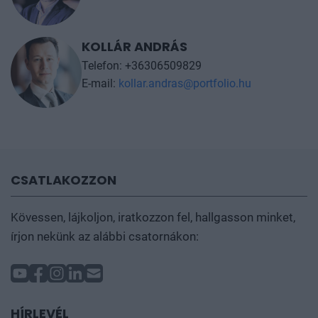
SZPONZORÁCIÓS LEHETŐSÉGEK
TAKÁCS SÁNDOR
E-mail:
takacs@portfolio.hu
KOLLÁR ANDRÁS
Telefon: +36306509829
E-mail:
kollar.andras@portfolio.hu
CSATLAKOZZON