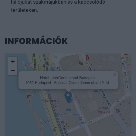
INFORMÁCIÓK
+
−
×
Hotel InterContinental Budapest
1052 Budapest, Apáczai Csere János utca 12-14.
Leaflet
|
Map data ©
OpenStreetMap
contributors,
CC-BY-SA
, Imagery ©
Mapbox