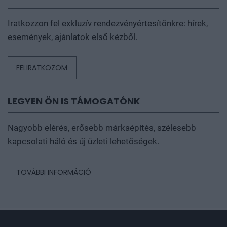
Kövessen, lájkoljon, iratkozzon fel, hallgasson minket,
írjon nekünk az alábbi csatornákon:
HÍRLEVÉL
Iratkozzon fel exkluzív rendezvényértesítőnkre: hírek,
események, ajánlatok első kézből.
FELIRATKOZOM
LEGYEN ÖN IS TÁMOGATÓNK
Nagyobb elérés, erősebb márkaépítés, szélesebb