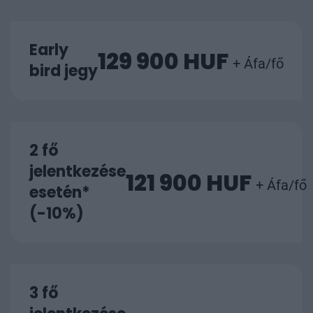
Early
129 900 HUF
+ Áfa/fő
bird jegy
2 fő
jelentkezése
121 900 HUF
+ Áfa/fő
esetén*
(-10%)
3 fő
jelentkezése
117 900 HUF
+ Áfa/fő
esetén*