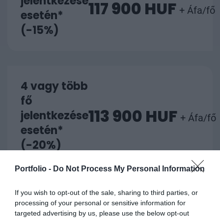
(-15%)
4 vagy több
fő
113 900 HUF
jelentkezése
+ Áfa/fő
esetén*
(-20%)
Portfolio -
Do Not Process My Personal Information
REGISZTRÁCIÓ
If you wish to opt-out of the sale, sharing to third parties, or
processing of your personal or sensitive information for
SILVER TÁMOGATÓ
targeted advertising by us, please use the below opt-out