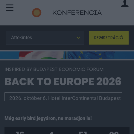
Áttekintés
REGISZTRÁCIÓ
INSPIRED BY BUDAPEST ECONOMIC FORUM
BACK TO EUROPE 2026
2026. október 6. Hotel InterContinental Budapest
Még
early bird
jegyáron, ne maradjon le!
16
4
51
21