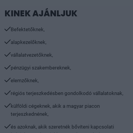
Befektetőknek,
alapkezelőknek,
vállalatvezetőknek,
pénzügyi szakembereknek,
elemzőknek,
régiós terjeszkedésben gondolkodó vállalatoknak,
külföldi cégeknek, akik a magyar piacon
terjeszkednének,
és azoknak, akik szeretnék bővíteni kapcsolati
hálójukat szakmájukban és a kapcsolódó
területeken.