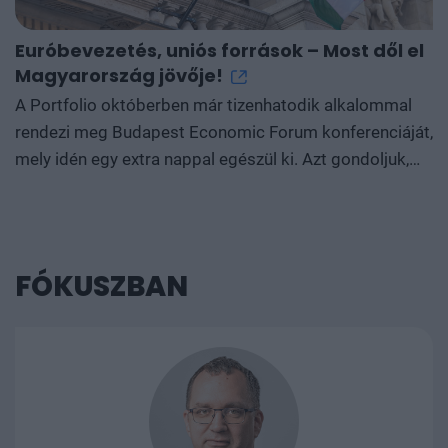
Euróbevezetés, uniós források – Most dől el
V
Magyarország jövője!
M
a
A Portfolio októberben már tizenhatodik alkalommal
2
rendezi meg Budapest Economic Forum konferenciáját,
c
mely idén egy extra nappal egészül ki. Azt gondoljuk,
F
hogy annyi fontos uniós téma van, hogy azokra
k
érdemes egy külön napot szentelni, így született meg a
n
Back to Europe konferenciánk, melyet október 6-án
p
tartunk a budapesti Hotel Intercontinentalban.
FÓKUSZBAN
k
é
t
h
ga