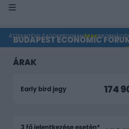
ÁTTEKINTÉS
ELŐADÓK
PROGRAM
ÁRAK
INFORMÁCIÓ
BUDAPEST ECONOMIC FORUM
ÁRAK
174 
Early bird jegy
3 fő jelentkezése esetén*