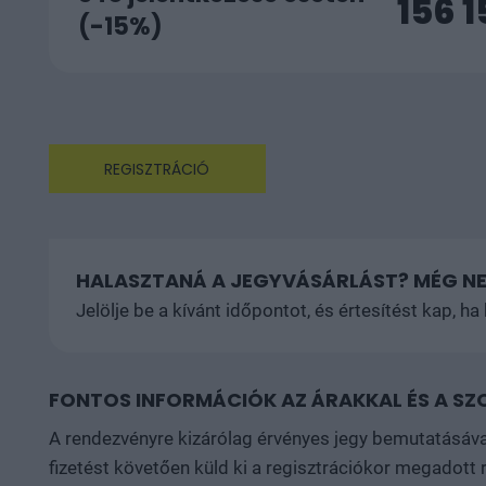
156 
(-15%)
REGISZTRÁCIÓ
HALASZTANÁ A JEGYVÁSÁRLÁST? MÉG NE
Jelölje be a kívánt időpontot, és értesítést kap, h
FONTOS INFORMÁCIÓK AZ ÁRAKKAL ÉS A 
A rendezvényre kizárólag érvényes jegy bemutatásáva
fizetést követően küld ki a regisztrációkor megadott 