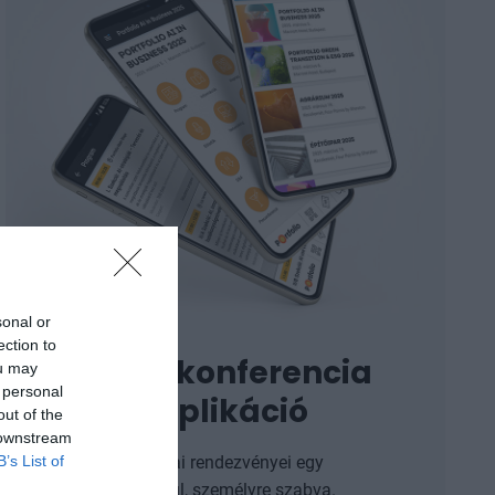
sonal or
ection to
Portfolio konferencia
ou may
 personal
mobil applikáció
out of the
 downstream
A Portfolio szakmai rendezvényei egy
B’s List of
alkalmazáson belül, személyre szabva.