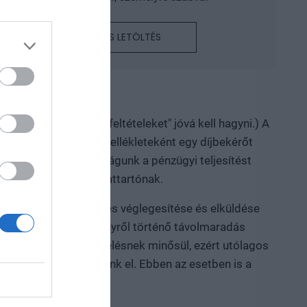
RÉSZLETEK ÉS LETÖLTÉS
izetési és lemondási feltételeket" jóvá kell hagyni.) A
 visszaigazoló levél mellékleteként egy díjbekérőt
zíveskedjenek. Társaságunk a pénzügyi teljesítést
mre, illetve a kapcsolattartónak.
yenlítése. A jelentkezés véglegesítése és elküldése
zállás díját a rendezvényről történő távolmaradás
line jelentkezés megrendelésnek minősül, ezért utólagos
maradást - nem fogadunk el. Ebben az esetben is a