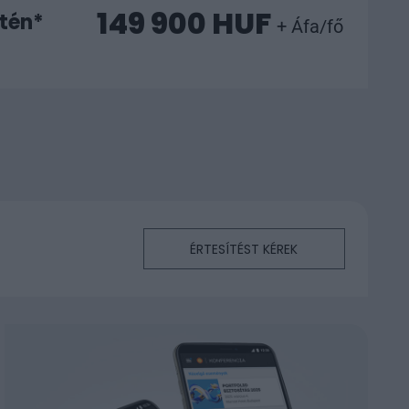
149 900 HUF
etén*
+ Áfa/fő
ÉRTESÍTÉST KÉREK