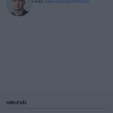
E-mail:
beke.karoly@portfolio.hu
HÍRLEVÉL