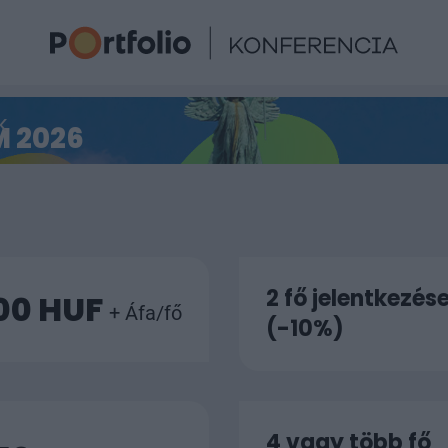
K
 2026
2 fő jelentkezés
900 HUF
+ Áfa/fő
(-10%)
4 vagy több fő