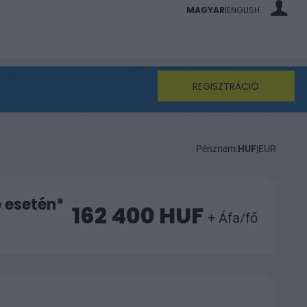
MAGYAR
ENGLISH
|
REGISZTRÁCIÓ
Pénznem:
HUF
|
EUR
e esetén*
162 400 HUF
+ Áfa/fő