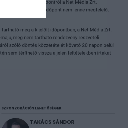
a módosul, az új időpontról a Net Média Zrt.
ényesek vagy, ha az új időpont nem lenne megfelelő,
tartható meg a kijelölt időpontban, a Net Média Zrt.
témájú, meg nem tartható rendezvény részvételi
áról szóló döntés közzétételét követő 20 napon belül
n sem téríthető vissza a jelen feltételekben írtakat
SZPONZORÁCIÓS LEHETŐSÉGEK
TAKÁCS SÁNDOR