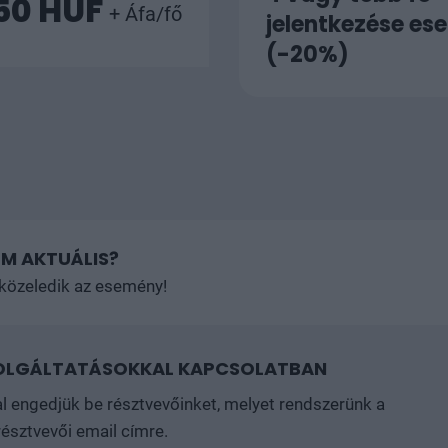
150 HUF
+ Áfa/fő
jelentkezése es
(-20%)
M AKTUÁLIS?
a közeledik az esemény!
SZOLGÁLTATÁSOKKAL KAPCSOLATBAN
l engedjük be résztvevőinket, melyet rendszerünk a
résztvevői email címre.