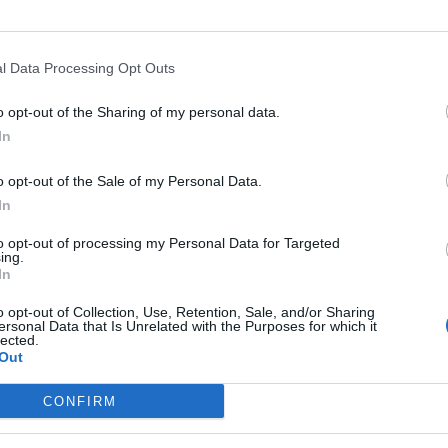
l Data Processing Opt Outs
o opt-out of the Sharing of my personal data.
In
TELEK
ldünk. (A jelentkezés során az adatokat és a "Jelentkezési, f
o opt-out of the Sale of my Personal Data.
adása után, a regisztráció során jóváhagyott adatok alapján a
In
zaigazolásától számított 8 munkanapon belül kiegyenlíteni s
to opt-out of processing my Personal Data for Targeted
ing.
ltési linkjét, a regisztrációkor megadott távszámla email cí
In
zvényen a részvétel feltétele a részvételi díj előzetes kieg
o opt-out of Collection, Use, Retention, Sale, and/or Sharing
ersonal Data that Is Unrelated with the Purposes for which it
a szállás díját nem váltjuk vissza. A részvételi díjat és a s
lected.
 teljes kiegyenlítése után a részvétel átruházható. Mivel az on
Out
hivatkozást vagy egyéb okok miatti rendezvénytől való távol
CONFIRM