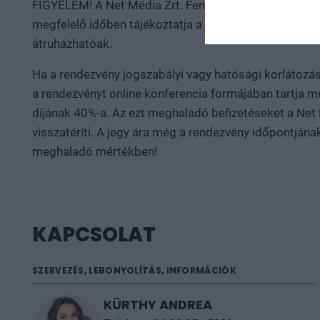
FIGYELEM! A Net Média Zrt. Fenntartja a jogot a rend
megfelelő időben tájékoztatja a jegyvásárlókat. A meg
átruházhatóak.
Ha a rendezvény jogszabályi vagy hatósági korlátozás
a rendezvényt online konferencia formájában tartja m
díjának 40%-a. Az ezt meghaladó befizetéseket a Net
visszatéríti. A jegy ára még a rendezvény időpontján
meghaladó mértékben!
KAPCSOLAT
SZERVEZÉS, LEBONYOLÍTÁS, INFORMÁCIÓK
KÜRTHY ANDREA