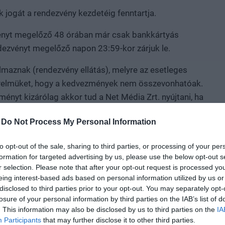
k jogát a rendezvény kezdetéig fenntartja.
ezvényt megelőző 48 órában már csak bankkártyás
endezvényt megelőző napon 23:59-kor zárjuk le.
talmaznak (rendezvény ellátás), melyre az esetleges
gyelmüket, hogy a kedvezmények nem összevonhatóak.
nyt kizárólag akkor tud a Net Média Zrt. nyújtani, ha
ztráció során rendeli meg és fizeti ki a csoportos
-
Do Not Process My Personal Information
ennyiségű részvételi jegyet.
to opt-out of the sale, sharing to third parties, or processing of your per
formation for targeted advertising by us, please use the below opt-out s
r selection. Please note that after your opt-out request is processed y
renciára való jelentkezést követően QR-kódot küldünk ki
eing interest-based ads based on personal information utilized by us or
e. Ezt legyenek kedvesek magukkal hozni akár
disclosed to third parties prior to your opt-out. You may separately opt-
y napján, ezzel biztosítva a bejutást. Kérdés esetén
losure of your personal information by third parties on the IAB’s list of
. This information may also be disclosed by us to third parties on the
IA
etőségén!
Participants
that may further disclose it to other third parties.