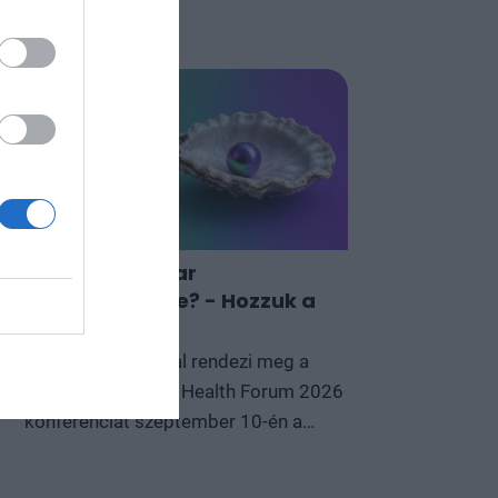
Mi vár a magyar
egészségügyre? - Hozzuk a
választ!
Tizedik alkalommal rendezi meg a
r
Portfolio a Private Health Forum 2026
konferenciát szeptember 10-én a
budapesti Marriott Hotelben, amely
eg
immár a magyar magánegészségügyi