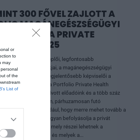
INT 300 FŐVEL ZAJLOTT A
OLIO MAGÁNEGÉSZSÉGÜGYI
ENCIÁJA, A PRIVATE
H FORUM 2025
sonal or
ection to
gmeghatározóbb szereplői, legfontosabb
ou may
álói, legnagyobb alakjai, a magánegészségügyi
 personal
lvevő ökoszisztéma legjelentősebb képviselői a
out of the
 downstream
kalommal találkoztak a Portfolio Private Health
B’s List of
tember 30-án. Meghívott előadóink és a több száz
tvevő több szekcióban, párhuzamosan futó
 tárgyalták meg például, hogy merre mehet tovább a
gügyi rendszer, ez hogyan befolyásolja a privát
működését, a szektor mely részei lehetnek a
szak relatív nyertesei és melyek a...