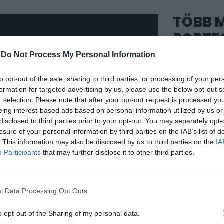
TÖBB M
PORTF
KONFER
-
Do Not Process My Personal Information
HEALT
to opt-out of the sale, sharing to third parties, or processing of your per
formation for targeted advertising by us, please use the below opt-out s
A szektor le
r selection. Please note that after your opt-out request is processed y
véleményform
eing interest-based ads based on personal information utilized by us or
cégeket körü
disclosed to third parties prior to your opt-out. You may separately opt-
losure of your personal information by third parties on the IAB’s list of
kilencedik al
. This information may also be disclosed by us to third parties on the
IA
Forumon szep
Participants
that may further disclose it to other third parties.
szakmai rész
programokban
hazai egészsé
l Data Processing Opt Outs
szolgáltatók 
o opt-out of the Sharing of my personal data.
következő idő