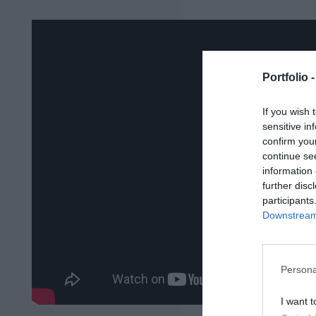
Portfolio 
If you wish 
sensitive in
confirm you
continue se
information 
further disc
participants
Downstream 
Persona
I want t