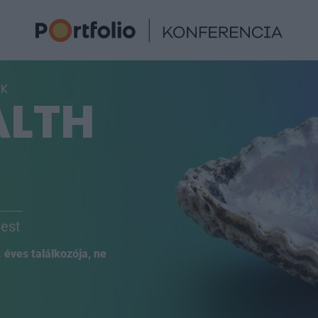
ÓK
ALTH
pest
éves találkozója, ne