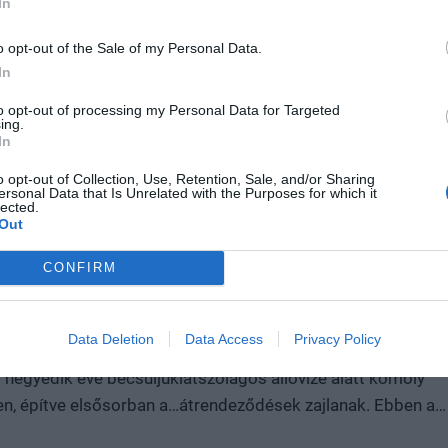
In
o opt-out of the Sale of my Personal Data.
In
to opt-out of processing my Personal Data for Targeted
ing.
In
o opt-out of Collection, Use, Retention, Sale, and/or Sharing
ersonal Data that Is Unrelated with the Purposes for which it
lected.
Out
dos határ
Kettészakadó a
a magyar
magánegészségügy?
CONFIRM
zségügy - Most
Felpörög a konszolidáció? -
j fejezet?
Szeptemberben kiderül!
Data Deletion
Data Access
Privacy Policy
ánegészségügyi piac
A hazai magánegészségügyi szekto
 negyedik éve becsüljük
látszólagos állóvize alatt komoly
n, építve elsősorban a
átrendeződések zajlanak. Ebben a
áira (ezek csak egy év
változó környezetben rendezzük m