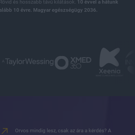
 Rövid és hosszabb távú kilátások.
10 évvel a hátunk
galább 10 évre. Magyar egészségügy 2036.
Orvos mindig lesz, csak az ára a kérdés? A