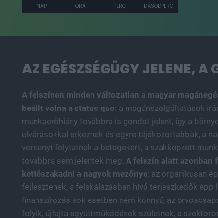
NAP
ÓRA
PERC
MÁSODPERC
AZ EGÉSZSÉGÜGY JELENE, A
A felszínen minden változatlan a magyar magáneg
beállt volna a status quo
: a magánszolgáltatások irán
munkaerőhiány továbbra is gondot jelent, így a bérny
elvárásokkal érkeznek és egyre tájékozottabbak, a na
versenyt folytatnak a betegekért, a szakképzett munk
továbbra sem jelentek meg.
A felszín alatt azonban 
kettészakadni a nagyok mezőnye
: az organikusan ép
fejlesztenek, a felskálázásban hívő terjeszkedők épp l
finanszírozás sok esetben nem könnyű, az orvoscsapa
folyik, újfajta együttműködések születnek, a szektoro