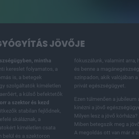
 GYÓGYÍTÁS JÖVŐJE
észségügyben, mintha
fókuszálunk, valamint arra
ti kereslet folyamatos, a
és benne a magánegészségü
omás is, a betegek
színpadon, akik valójában 
gy szolgáltatók kíméletlen
privát egészségügyet.
aerőért, a külső befektetők
Ezen túlmenően a jubileum 
forr a szektor és kezd
kinézni a jövő egészségügye,
ítkezők stabilan fejlődnek,
Milyen lesz a jövő kórháza?
efelé skáláznak, a
Miben betegszik meg a jöv
tokért kíméletlen csata
A megoldás ott van már a 
n belül és a szektoron