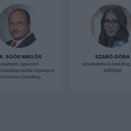
R. SOÓS MIKLÓS
SZABÓ DÓRA
tulajdonos, ügyvezető
kereskedelmi és marketing
yi Géndiagnosztika Cégcsoport
XMED360
uro-Science Consulting