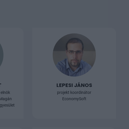
ti
szektor legfontosabb találkozási
pontjává vált. Az esemény már csak
azért is érdekes, mert az egészségügy
érdekes időszakát éli, az állami
egészségügyben nagy tervek
körvonalazódnak, a magánpiaci
szereplők pedig eltérő
felkészültséggel várják a komoly
változásokat. A konferencia részletes
programja és regisztráció már
elérhető.
T
LEPESI JÁNOS
 elnök
projekt koordinátor
 Magán
EconomySoft
gyesület