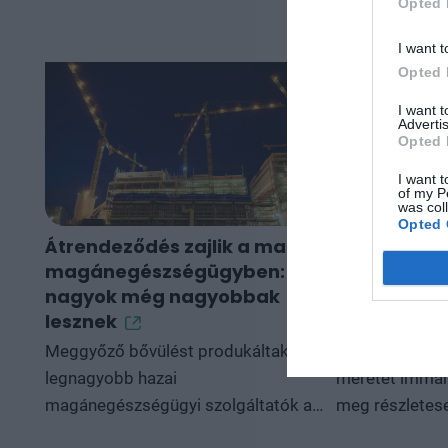
Opted 
I want t
Opted 
I want 
Advertis
Opted 
I want t
of my P
was col
Opted 
Átrendeződés zajlik a magyar
Ezermilliár
magánegészségügyben: a
közelében 
nagyok még nagyobbak
magánegés
lesznek
nyílik egy ú
Meggyőző bővülést produkáltak a
A magyar mag
legnagyobb hazai
méretét immár
magánegészségügyi szolgáltatók a
meg részletese
2025-ös évben - derül ki a Portfolio
KSH statisztik