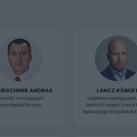
nak rendelkezésre, az
2026. szeptember 10-én, a budapes
niustól elérhető adat
Marriott Hotelben az immár tizedik
ozik) és a legnagyobb
jubileumát ünneplő Private Health
yűjtött információinkra.
Forum 2026 konferenciát. Érkezik a
ok és ebből becsült
szektor legfontosabb szakmai
ret alapján a korábbi
találkozója, és fontos információ
2022-23) után ismét
addig is: a rendkívül kedvezményes
ára állt a piac, és a
extra early bird jegyár már csak egy
vábbra is döntő szerepe
hétig érhető el!
s finanszírozási
KIRSCHNER ANDRÁS
LANCZ RÓBER
yvezető, orvos igazgató
tulajdonos-vezérigazgató,
wiss Medical Services
Doktor24 Csoport, Primus
Egészségügyi Szolgáltatók E