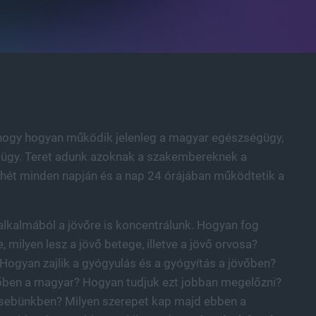
, hogy hogyan működik jelenleg a magyar egészségügy,
gy. Teret adunk azoknak a szakembereknek a
a hét minden napján és a nap 24 órájában működtetik a
alkalmából a jövőre is koncentrálunk. Hogyan fog
 milyen lesz a jövő betege, illetve a jövő orvosa?
 Hogyan zajlik a gyógyulás és a gyógyítás a jövőben?
őben a magyar? Hogyan tudjuk ezt jobban megelőzni?
zsebünkben? Milyen szerepet kap majd ebben a