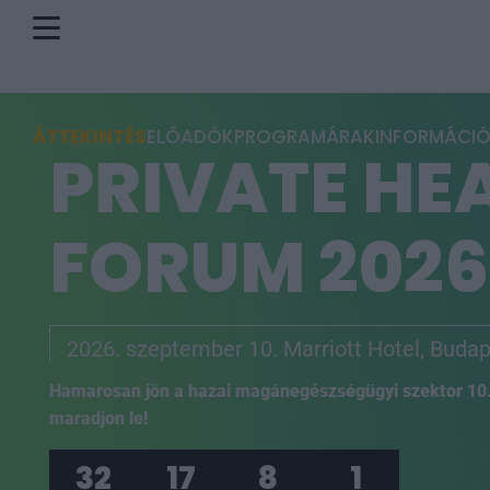
ÁTTEKINTÉS
ELŐADÓK
PROGRAM
ÁRAK
INFORMÁCI
PRIVATE HE
FORUM 2026
2026. szeptember 10. Marriott Hotel, Buda
Hamarosan jön a hazai magánegészségügyi szektor 10. 
maradjon le!
32
17
8
0