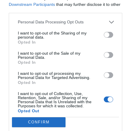
Downstream Participants
that may further disclose it to other
third parties.
ÖSSZES ELŐADÓ
Personal Data Processing Opt Outs
I want to opt-out of the Sharing of my
personal data.
ÁRAK
Opted In
Pénznem:
HUF
|
EUR
I want to opt-out of the Sale of my
Personal Data.
Opted In
Összes
244 900 HUF
I want to opt-out of processing my
napra
+ Áfa/fő
Personal Data for Targeted Advertising.
Opted In
Walk in ár
I want to opt-out of Collection, Use,
Retention, Sale, and/or Sharing of my
Personal Data that Is Unrelated with the
Purposes for which it was collected.
Opted Out
2 fő
CONFIRM
jelentkezése