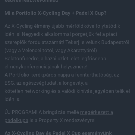
kedves résztvevőinket!
Mi a Portfolio X-Cycling Day + Padel X Cup?
Az
X-Cycling
élmény újabb mérföldköve folytatódik
idén is! Negyedik alkalommal pörgetjük fel a piaci
szereplők fordulatszámát! Tekerj le velünk Budapestről
(vagy a Velencei tótól, vagy Akarattyáról)
Balatonfüredre, a hazai üzleti élet legfrissebb
élménykonferenciájának helyszínére!
A Portfolio kerékpáros napja a fenntarthatóság, az
ESG, az egészségtudat, a longevity, a
kötetlen networking és a valódi kihívás jegyében telik el
idén is.
ÚJ PROGRAM! A bringázás mellé
megérkezett a
padelkupa
is a Property X rendezvényre!
Az X-Cycling Day és Padel X Cup eseményünk