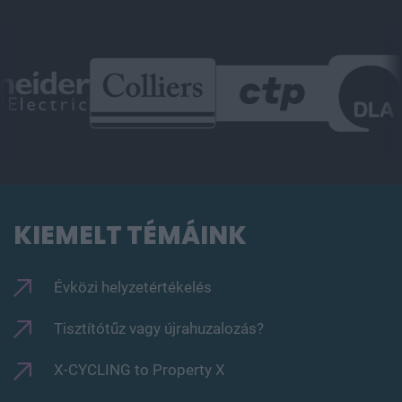
KIEMELT TÉMÁINK
Évközi helyzetértékelés
Tisztítótűz vagy újrahuzalozás?
X-CYCLING to Property X