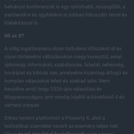
belvárosi konferenciát is egy nyitottabb, nyüzsgőbb, a
partnerekre és ügyfelekre is jobban fókuszáló térrel és
kialakítással is.
Mi az X?
A világ ingatlanpiaca olyan turbulens időszakot él és
olyan történelmi változásokon megy keresztül, annyi
újdonság, információ, szabályozás, feladat, nehézség,
kockázat és kihívás van, amelyekre kizárólag átfogó és
komplex válaszokat lehet és szabad adni. Nem
beszélve arról, hogy 2026 újra választási év
Magyarországon, ami mindig kijelöli a következő 4 év
várható irányait.
Ehhez teremt platformot a Property X, ahol a
holisztikus szemlélet vezérli az esemény teljes ívét.