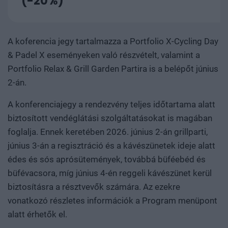
(-20%)
A koferencia jegy tartalmazza a Portfolio X-Cycling Day
& Padel X eseményeken való részvételt, valamint a
Portfolio Relax & Grill Garden Partira is a belépőt június
2-án.
A konferenciajegy a rendezvény teljes időtartama alatt
biztosított vendéglátási szolgáltatásokat is magában
foglalja. Ennek keretében 2026. június 2-án grillparti,
június 3-án a regisztráció és a kávészünetek ideje alatt
édes és sós aprósütemények, továbbá büféebéd és
büfévacsora, míg június 4-én reggeli kávészünet kerül
biztosításra a résztvevők számára. Az ezekre
vonatkozó részletes információk a
Program
menüpont
alatt érhetők el.