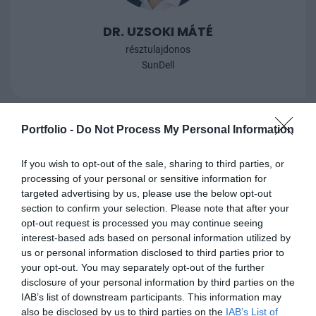
DR. UZSOKI MÁTÉ
résztulajdonos
SunDell
Portfolio -
Do Not Process My Personal Information
If you wish to opt-out of the sale, sharing to third parties, or
processing of your personal or sensitive information for
targeted advertising by us, please use the below opt-out
section to confirm your selection. Please note that after your
opt-out request is processed you may continue seeing
interest-based ads based on personal information utilized by
us or personal information disclosed to third parties prior to
VEREBÉLYI MÁRIA
your opt-out. You may separately opt-out of the further
ügyvezető, pénzügyi vezető
disclosure of your personal information by third parties on the
ECE Projektmanagement Budapest Kft.
IAB’s list of downstream participants. This information may
also be disclosed by us to third parties on the
IAB’s List of