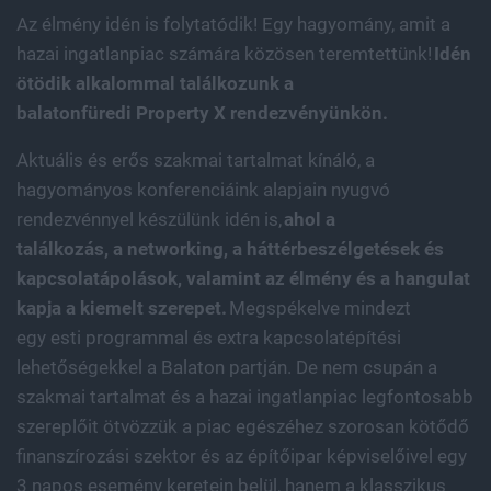
Az élmény idén is folytatódik! Egy hagyomány, amit a
hazai ingatlanpiac számára közösen teremtettünk!
Idén
ötödik alkalommal találkozunk a
balatonfüredi Property X rendezvényünkön.
Aktuális és erős szakmai tartalmat kínáló, a
hagyományos konferenciáink alapjain nyugvó
rendezvénnyel készülünk idén is,
ahol a
találkozás, a networking, a háttérbeszélgetések és
kapcsolatápolások, valamint az élmény és a hangulat
kapja a kiemelt szerepet.
Megspékelve mindezt
egy esti programmal és extra kapcsolatépítési
lehetőségekkel a Balaton partján. De nem csupán a
szakmai tartalmat és a hazai ingatlanpiac legfontosabb
szereplőit ötvözzük a piac egészéhez szorosan kötődő
finanszírozási szektor és az építőipar képviselőivel egy
3 napos esemény keretein belül, hanem a klasszikus