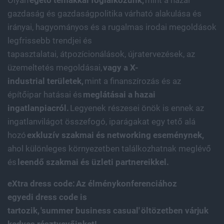
Olyan
égető témákkal foglalkozunk,
mint a hazai
gazdaság és gazdaságpolitika várható alakulása és
irányai, hagyományos és a rugalmas irodai megoldások
legfrissebb trendjei és
tapasztalatai, átpozícionálások, újratervezések, az
üzemeltetés megoldásai,
vagy a X-
industrial területek,
mint a finanszírozás és az
építőipar hatásai és
meglátásai a hazai
ingatlanpiacról.
Legyenek részesei önök is ennek az
ingatlanvilágot összefogó, iparágakat egy tető alá
hozó
exkluzív szakmai és networking eseménynek,
ahol különleges környezetben találkozhatnak meglévő
és
leendő szakmai és üzleti partnereikkel.
eXtra dress code: Az élménykonferenciához
egyedi dress code is
tartozik, 'summer business casual' öltözetben várjuk