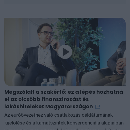
Megszólalt a szakértő: ez a lépés hozhatná
R
el az olcsóbb finanszírozást és
i
lakáshiteleket Magyarországon
m
Az euróövezethez való csatlakozás céldátumának
M
kijelölése és a kamatszintek konvergenciája alapjaiban
é