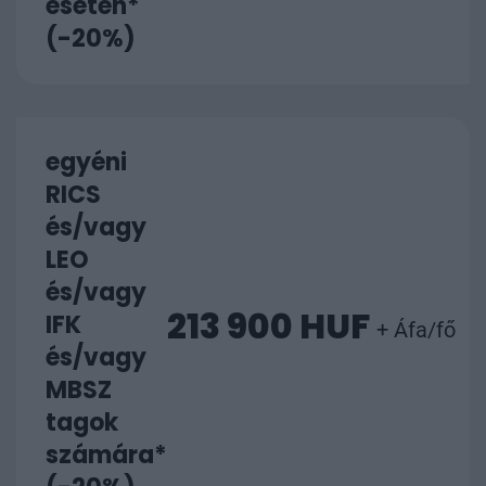
esetén*
(-20%)
egyéni
RICS
és/vagy
LEO
és/vagy
213 900 HUF
IFK
+ Áfa/fő
és/vagy
MBSZ
tagok
számára*