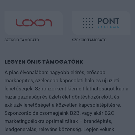
SZEKCIÓ TÁMOGATÓ
SZEKCIÓ TÁMOGATÓ
LEGYEN ÖN IS TÁMOGATÓNK
A piac élvonalában: nagyobb elérés, erősebb
márkaépítés, szélesebb kapcsolati háló és új üzleti
lehetőségek. Szponzorként kiemelt láthatóságot kap a
hazai gazdasági és üzleti élet döntéshozói előtt, és
exkluzív lehetőséget a közvetlen kapcsolatépítésre.
Szponzorációs csomagjaink B2B, vagy akár B2C
marketingcélokra optimalizáltak – brandépítés,
leadgenerálás, releváns közönség. Lépjen velünk
kapcsolatba, és építsük fel közösen a következő