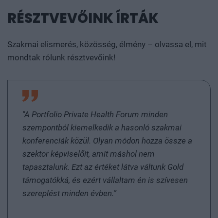
Citibank Europe plc Magyarországi Fióktelepe,
Szakmai elismerés, közösség, élmény – olvassa el, mit
Citibank Europe PLC Magyarországi Fióktelepe,
mondtak rólunk résztvevőink!
City-Faktor Zrt., CMS Cameron McKenna LLP Mo-i
Fióktelepe, Concorde Értékpapír Zrt., Danubius
Expert Zrt., Deloitte Legal Erdős és Társai Ügyvédi
Iroda, Deutsche Bank Magyarországi Fióktelep,
EBRD, EQL Soft Kft., Ernst & Young Tanácsadó Kft.,
"A Portfolio Private Health Forum minden
Ernst&Young Tanácsadó Kft., Erste Bank Hungary
szempontból kiemelkedik a hasonló szakmai
Zrt., ERSTE Bank Hungary Zrt., Euroventures Zrt.,
konferenciák közül. Olyan módon hozza össze a
Excellence Trade Kft., Faludi Wolf Theiss Ügyvédi
szektor képviselőit, amit máshol nem
Iroda, Festipay Zrt., FŐGÁZ Zrt., Generali Biztosító
tapasztalunk. Ezt az értéket látva váltunk Gold
Zrt., Gere Ügyvédi Iroda, GIRO Zrt., Goodwill
támogatókká, és ezért vállaltam én is szívesen
Communications Kft., Grant Thornton Corporate
szereplést minden évben.”
Finance Kft. , Groupama Biztosító Zrt., Hunguard
Kft., Intrum Justitia Követeléskezelő Zrt., Intrum
Justitia Zrt, K&H Biztosító Zrt., KPMG Tanácsadó
Kft., Lakatos, Köves és Társai Ügyvédi Iroda, L&P