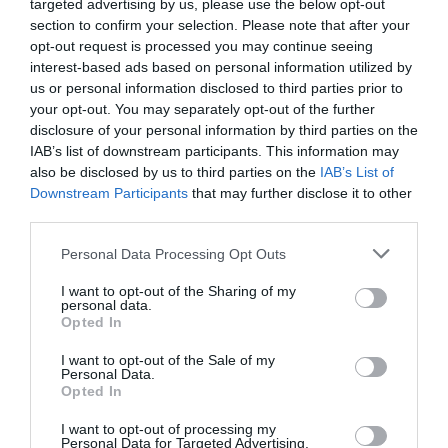
targeted advertising by us, please use the below opt-out
section to confirm your selection. Please note that after your
opt-out request is processed you may continue seeing
+
interest-based ads based on personal information utilized by
us or personal information disclosed to third parties prior to
−
×
your opt-out. You may separately opt-out of the further
Hotel Sofitel Budapest
disclosure of your personal information by third parties on the
1051 Budapest, Széchenyi István tér 2.
IAB’s list of downstream participants. This information may
also be disclosed by us to third parties on the
IAB’s List of
Downstream Participants
that may further disclose it to other
third parties.
Personal Data Processing Opt Outs
I want to opt-out of the Sharing of my
personal data.
Opted In
Leaflet
|
Map data ©
OpenStreetMap
contributors,
CC-BY-SA
, Imagery ©
I want to opt-out of the Sale of my
Mapbox
Personal Data.
Opted In
HELYSZÍN ÉS MEGKÖZELÍTÉS
I want to opt-out of processing my
Időpont: 2017. május 30.
Personal Data for Targeted Advertising.