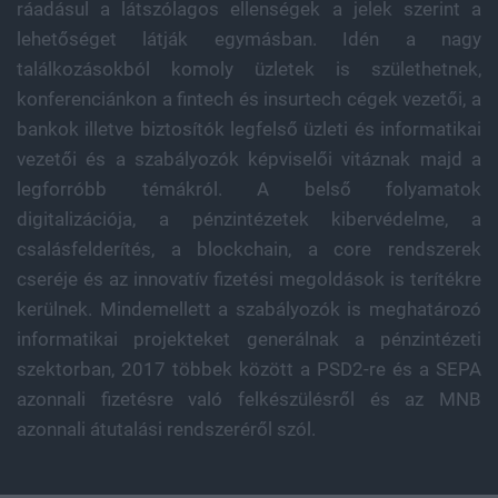
ráadásul a látszólagos ellenségek a jelek szerint a
lehetőséget látják egymásban. Idén a nagy
találkozásokból komoly üzletek is születhetnek,
konferenciánkon a fintech és insurtech cégek vezetői, a
bankok illetve biztosítók legfelső üzleti és informatikai
vezetői és a szabályozók képviselői vitáznak majd a
legforróbb témákról. A belső folyamatok
digitalizációja, a pénzintézetek kibervédelme, a
csalásfelderítés, a blockchain, a core rendszerek
cseréje és az innovatív fizetési megoldások is terítékre
kerülnek. Mindemellett a szabályozók is meghatározó
informatikai projekteket generálnak a pénzintézeti
szektorban, 2017 többek között a PSD2-re és a SEPA
azonnali fizetésre való felkészülésről és az MNB
azonnali átutalási rendszeréről szól.