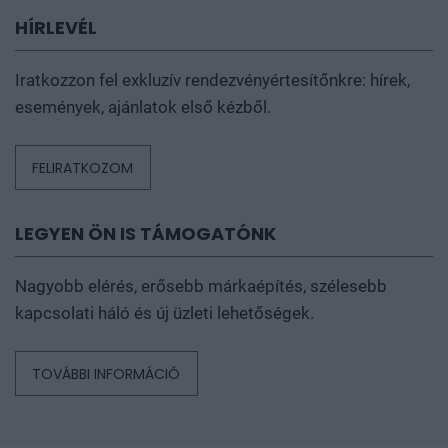
CSATLAKOZZON
Kövessen, lájkoljon, iratkozzon fel, hallgasson minket,
írjon nekünk az alábbi csatornákon:
HÍRLEVÉL
Iratkozzon fel exkluzív rendezvényértesítőnkre: hírek,
események, ajánlatok első kézből.
FELIRATKOZOM
LEGYEN ÖN IS TÁMOGATÓNK