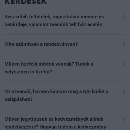
GYAKRAN ISMÉTELT
KÉRDÉSEK
Részvételi feltételek, regisztráció menete és
határideje, valamint teendők telt ház esetén
Szeretettel várunk minden 16. életévét betöltött
érdeklődőt, akit megszólít az esemény szakmai
Mire számítsak a rendezvényen?
programja, szívesen részt venne rajta és nyitott új
Regisztráció: 08:30-09:00
partnerek megismerésére, magas színvonalú
Szakmai program: 09:00-17:00
Milyen fizetési módok vannak? Tudok a
kapcsolatépítési lehetőségekre.
Várható résztvevők száma: 200 fő
helyszínen is fizetni?