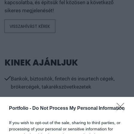
sikeres megjelenését!
VISSZAHÍVÁST KÉREK
KINEK AJÁNLJUK
Bankok, biztosítók, fintech és insurtech cégek,
brókercégek, takarékszövetkezetek
IT-fejlesztő és IT-biztonsági vállalatok
Kártyatársaságok, ATM üzemeltetők
Portfolio -
Do Not Process My Personal Information
If you wish to opt-out of the sale, sharing to third parties, or
processing of your personal or sensitive information for
INFORMÁCIÓK