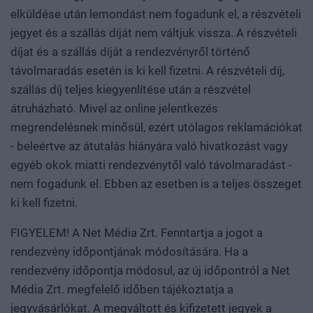
elküldése után lemondást nem fogadunk el, a részvételi
jegyet és a szállás díját nem váltjuk vissza. A részvételi
díjat és a szállás díját a rendezvényről történő
távolmaradás esetén is ki kell fizetni. A részvételi díj,
szállás díj teljes kiegyenlítése után a részvétel
átruházható. Mivel az online jelentkezés
megrendelésnek minősül, ezért utólagos reklamációkat
- beleértve az átutalás hiányára való hivatkozást vagy
egyéb okok miatti rendezvénytől való távolmaradást -
nem fogadunk el. Ebben az esetben is a teljes összeget
ki kell fizetni.
FIGYELEM! A Net Média Zrt. Fenntartja a jogot a
rendezvény időpontjának módosítására. Ha a
rendezvény időpontja módosul, az új időpontról a Net
Média Zrt. megfelelő időben tájékoztatja a
jegyvásárlókat. A megváltott és kifizetett jegyek a