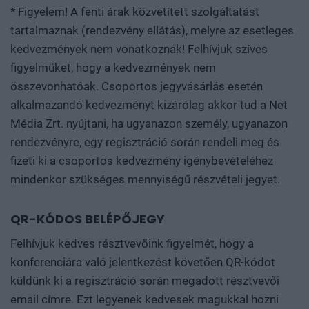
* Figyelem! A fenti árak közvetített szolgáltatást
tartalmaznak (rendezvény ellátás), melyre az esetleges
kedvezmények nem vonatkoznak! Felhívjuk szíves
figyelmüket, hogy a kedvezmények nem
összevonhatóak. Csoportos jegyvásárlás esetén
alkalmazandó kedvezményt kizárólag akkor tud a Net
Média Zrt. nyújtani, ha ugyanazon személy, ugyanazon
rendezvényre, egy regisztráció során rendeli meg és
fizeti ki a csoportos kedvezmény igénybevételéhez
mindenkor szükséges mennyiségű részvételi jegyet.
QR-KÓDOS BELÉPŐJEGY
Felhívjuk kedves résztvevőink figyelmét, hogy a
konferenciára való jelentkezést követően QR-kódot
küldünk ki a regisztráció során megadott résztvevői
email címre. Ezt legyenek kedvesek magukkal hozni