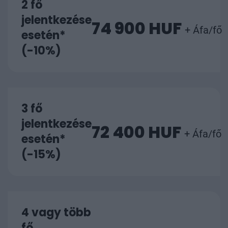
2 fő
jelentkezése
74 900 HUF
+ Áfa/fő
esetén*
(-10%)
3 fő
jelentkezése
72 400 HUF
+ Áfa/fő
esetén*
(-15%)
4 vagy több
fő