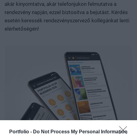
akár kinyomtatva, akár telefonjukon felmutatva a
rendezvény napján, ezzel biztosítva a bejutást. Kérdés
esetén keressék rendezvényszervező kollégánkat lenti
elérhetőségén!
Portfolio -
Do Not Process My Personal Information