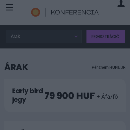
Árak
REGISZTRÁCIÓ
ÁRAK
Pénznem:
HUF
|
EUR
Early bird
79 900 HUF
+ Áfa/fő
jegy