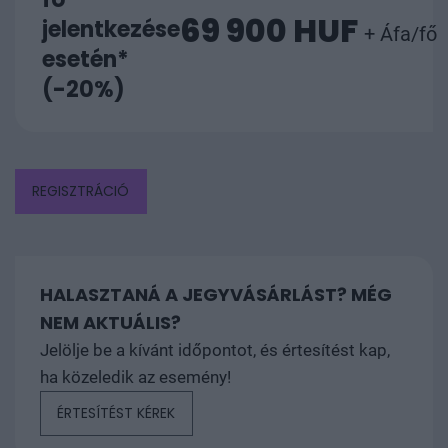
69 900 HUF
jelentkezése
+ Áfa/fő
esetén*
(-20%)
REGISZTRÁCIÓ
HALASZTANÁ A JEGYVÁSÁRLÁST? MÉG
NEM AKTUÁLIS?
Jelölje be a kívánt időpontot, és értesítést kap,
ha közeledik az esemény!
ÉRTESÍTÉST KÉREK