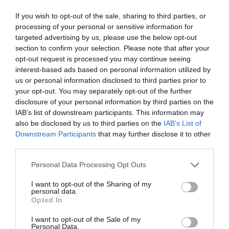
If you wish to opt-out of the sale, sharing to third parties, or
processing of your personal or sensitive information for
targeted advertising by us, please use the below opt-out
section to confirm your selection. Please note that after your
opt-out request is processed you may continue seeing
interest-based ads based on personal information utilized by
Portfolio konferencia
us or personal information disclosed to third parties prior to
mobil applikáció
your opt-out. You may separately opt-out of the further
disclosure of your personal information by third parties on the
IAB’s list of downstream participants. This information may
A Portfolio szakmai rendezvényei egy alkalmazáson
also be disclosed by us to third parties on the
IAB’s List of
belül, személyre szabva.
Downstream Participants
that may further disclose it to other
third parties.
RÉSZLETEK ÉS LETÖLTÉS
Personal Data Processing Opt Outs
I want to opt-out of the Sharing of my
personal data.
Opted In
JELENTKEZÉS, FIZETÉSI ÉS LEMONDÁSI
FELTÉTELEK
I want to opt-out of the Sale of my
Personal Data.