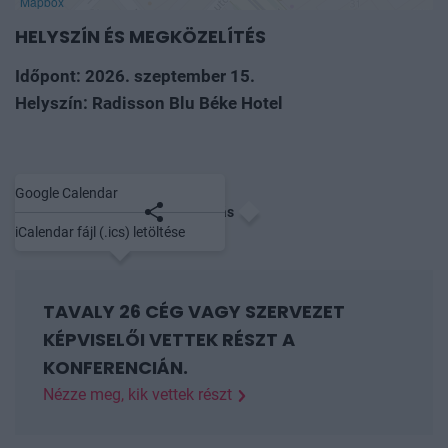
Mapbox
HELYSZÍN ÉS MEGKÖZELÍTÉS
Időpont: 2026. szeptember 15.
Helyszín: Radisson Blu Béke Hotel
Google Calendar
Mentés naptárba
Megosztás
iCalendar fájl (.ics) letöltése
TAVALY 26 CÉG VAGY SZERVEZET
KÉPVISELŐI VETTEK RÉSZT A
KONFERENCIÁN.
Nézze meg, kik vettek részt
Agrár-Vállalkozási Hitelgarancia Alapítvány, Alpha-