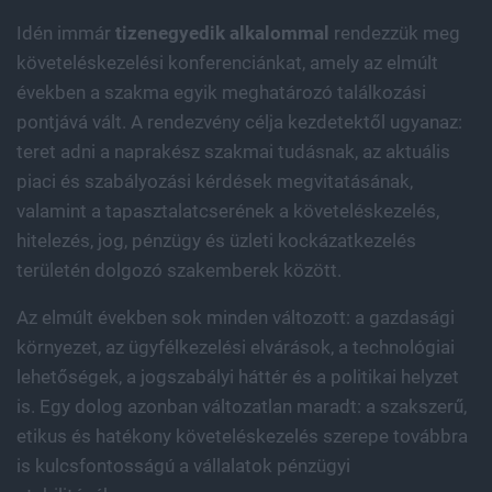
Idén immár
tizenegyedik alkalommal
rendezzük meg
követeléskezelési konferenciánkat, amely az elmúlt
években a szakma egyik meghatározó találkozási
pontjává vált. A rendezvény célja kezdetektől ugyanaz:
teret adni a naprakész szakmai tudásnak, az aktuális
piaci és szabályozási kérdések megvitatásának,
valamint a tapasztalatcserének a követeléskezelés,
hitelezés, jog, pénzügy és üzleti kockázatkezelés
területén dolgozó szakemberek között.
Az elmúlt években sok minden változott: a gazdasági
környezet, az ügyfélkezelési elvárások, a technológiai
lehetőségek, a jogszabályi háttér és a politikai helyzet
is. Egy dolog azonban változatlan maradt: a szakszerű,
etikus és hatékony követeléskezelés szerepe továbbra
is kulcsfontosságú a vállalatok pénzügyi