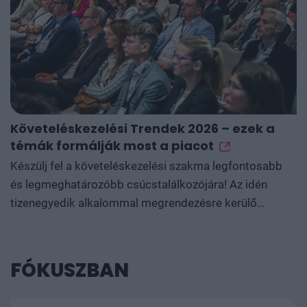
Követeléskezelési Trendek 2026 – ezek a
témák formálják most a piacot
Készülj fel a követeléskezelési szakma legfontosabb
és legmeghatározóbb csúcstalálkozójára! Az idén
tizenegyedik alkalommal megrendezésre kerülő
konferencia kihagyhatatlan lehetőséget biztosít a
legfrissebb piaci trendek és szabályozási változások
megismerésére. Találkozzunk 2026. szeptember 15-én
FÓKUSZBAN
a Radisson Blu Béke Hotelben, ahol az iparág krémje
gyűlik össze. Ne habozz, kattints és ismerd meg a