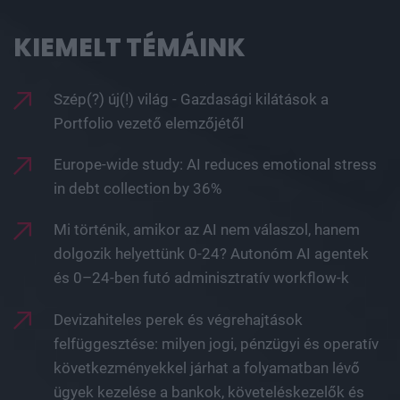
KIEMELT TÉMÁINK
Szép(?) új(!) világ - Gazdasági kilátások a
Portfolio vezető elemzőjétől
Europe-wide study: AI reduces emotional stress
in debt collection by 36%
Mi történik, amikor az AI nem válaszol, hanem
dolgozik helyettünk 0-24? Autonóm AI agentek
és 0–24-ben futó adminisztratív workflow-k
Devizahiteles perek és végrehajtások
felfüggesztése: milyen jogi, pénzügyi és operatív
következményekkel járhat a folyamatban lévő
ügyek kezelése a bankok, követeléskezelők és