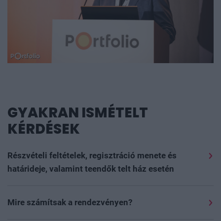
GYAKRAN ISMÉTELT
KÉRDÉSEK
Részvételi feltételek, regisztráció menete és
határideje, valamint teendők telt ház esetén
Szeretettel várunk minden 16. életévét betöltött
érdeklődőt, akit megszólít az esemény szakmai
Mire számítsak a rendezvényen?
programja, szívesen részt venne rajta és nyitott új
Részvétel módja: offline