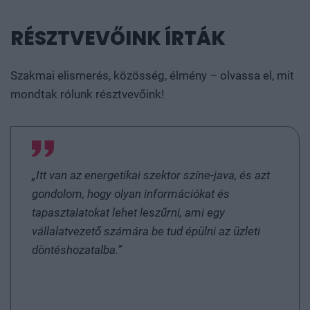
Vet Zrt., ApPello Kft., AXELBERG Pénzügyi Zrt.,
BHP-9 Zrt., Defactoring Zrt., DHK Zrt., Díjbeszedő
RÉSZTVEVŐINK ÍRTÁK
Faktorház Zrt., dr. Zavaczky Márk András egyéni
ügyvéd, KRE-ÁJK-PEJ, EFA Services Hungary Kft.,
Szakmai elismerés, közösség, élmény – olvassa el, mit
Fővárosi Vízművek Zrt., Garantiqa Hitelgarancia
mondtak rólunk résztvevőink!
Zrt, Inkasszó Követelésbehajtó Kft., IN-
MANAGEMENT SZOLGÁLTATÓ Zrt., Legalteam Kft.,
Magyar Nemzeti Bank, MFB Magyar Fejlesztési
Bank Zártkörűen Működő Részvénytársaság, MKK
Magyar Követeléskezelő Zártkörűen Működő
„Itt van az energetikai szektor színe-java, és azt
Részvénytársaság, MOL GBS Slovakia, s. r. o.,
gondolom, hogy olyan információkat és
Nemzeti Vízművek Zrt., OTP Bank, OTP Bank Nyrt,
tapasztalatokat lehet leszűrni, ami egy
Titán Faktor Zrt, TKK Talentis Központi
vállalatvezető számára be tud épülni az üzleti
Követeléskezelő Zrt., UniCredit Bank Hungary Zrt.,
döntéshozatalba.”
Varga Ákos