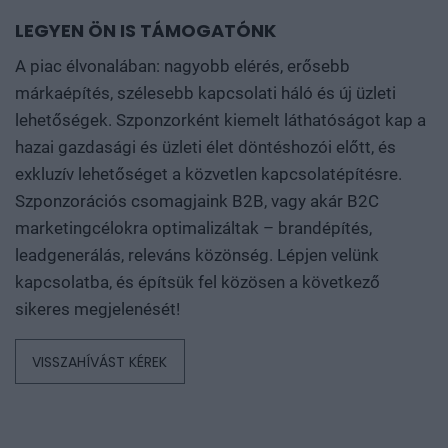
LEGYEN ÖN IS TÁMOGATÓNK
A piac élvonalában: nagyobb elérés, erősebb
márkaépítés, szélesebb kapcsolati háló és új üzleti
lehetőségek. Szponzorként kiemelt láthatóságot kap a
hazai gazdasági és üzleti élet döntéshozói előtt, és
exkluzív lehetőséget a közvetlen kapcsolatépítésre.
Szponzorációs csomagjaink B2B, vagy akár B2C
marketingcélokra optimalizáltak – brandépítés,
leadgenerálás, releváns közönség. Lépjen velünk
kapcsolatba, és építsük fel közösen a következő
sikeres megjelenését!
VISSZAHÍVÁST KÉREK