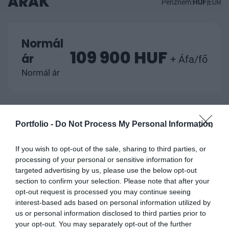
ÁRAK
Pénznem:
HUF
|
EUR
Normál
109 900 HUF
ár
+ Áfa/fő
Normál ár
Portfolio -
Do Not Process My Personal Information
2 fő
jelentkezése
101 900 HUF
If you wish to opt-out of the sale, sharing to third parties, or
+ Áfa/fő
esetén*
processing of your personal or sensitive information for
targeted advertising by us, please use the below opt-out
(-10%)
section to confirm your selection. Please note that after your
opt-out request is processed you may continue seeing
interest-based ads based on personal information utilized by
us or personal information disclosed to third parties prior to
your opt-out. You may separately opt-out of the further