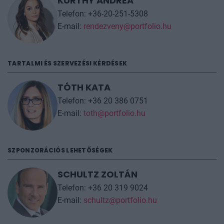
KÜRTHY ANDREA
a
rendezveny@portfolio.hu
email címre, a kollégáink
Telefon: +36-20-251-5308
küldenek egy kódot, amivel az érkező résztvevőt is
E-mail:
rendezveny@portfolio.hu
regisztrálni kell oldalunkon, az adatkezelési
szabályzatunk szerint. A rendezvény napján, a
TARTALMI ÉS SZERVEZÉSI KÉRDÉSEK
helyszínen is tudnak segíteni a kollégák, amennyiben
hirtelen történés miatt szükséges a névcsere.
TÓTH KATA
Telefon: +36 20 386 0751
További információt az
árak
fülön talál.
E-mail:
toth@portfolio.hu
SZPONZORÁCIÓS LEHETŐSÉGEK
SCHULTZ ZOLTÁN
Telefon: +36 20 319 9024
E-mail:
schultz@portfolio.hu