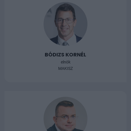
részletes programot a Követeléskezelési Trendek 2026
konferencia hivatalos weboldalán!
BÓDIZS KORNÉL
elnök
MAKISZ