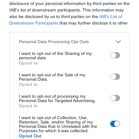
3 fő
disclosure of your personal information by third parties on the
jelentkezése
IAB’s list of downstream participants. This information may
97 900 HUF
also be disclosed by us to third parties on the
IAB’s List of
+ Áfa/fő
esetén*
Downstream Participants
that may further disclose it to other
(-15%)
third parties.
Personal Data Processing Opt Outs
I want to opt-out of the Sharing of my
personal data.
Opted In
4 vagy több
fő
I want to opt-out of the Sale of my
Personal Data.
93 900 HUF
jelentkezése
Opted In
+ Áfa/fő
esetén*
I want to opt-out of processing my
Personal Data for Targeted Advertising.
(-20%)
Opted In
I want to opt-out of Collection, Use,
Retention, Sale, and/or Sharing of my
Personal Data that Is Unrelated with the
A rendezvényre kizárólag érvényes jegy bemutatásával
Purposes for which it was collected.
engedjük be résztvevőinket, melyet rendszerünk a
Opted Out