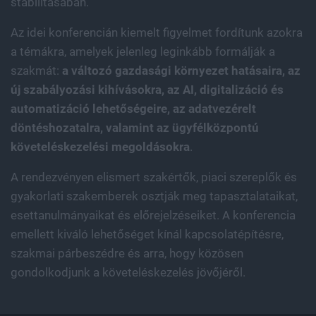
stabilitásában.
Az idei konferencián kiemelt figyelmet fordítunk azokra
a témákra, amelyek jelenleg leginkább formálják a
szakmát:
a változó gazdasági környezet hatásaira, az
új szabályozási kihívásokra, az AI, digitalizáció és
automatizáció lehetőségeire, az adatvezérelt
döntéshozatalra, valamint az ügyfélközpontú
követeléskezelési megoldásokra
.
A rendezvényen elismert szakértők, piaci szereplők és
gyakorlati szakemberek osztják meg tapasztalataikat,
esettanulmányaikat és előrejelzéseiket. A konferencia
emellett kiváló lehetőséget kínál kapcsolatépítésre,
szakmai párbeszédre és arra, hogy közösen
gondolkodjunk a követeléskezelés jövőjéről.