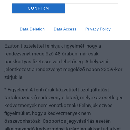
fizetést követően küld ki a regisztrációkor megadott
CONFIRM
résztvevői email címre.
A Net Média Zrt. a részvételi díjak megváltoztatásának
Data Deletion
Data Access
Privacy Policy
jogát a rendezvény kezdetéig fenntartja.
Ezúton tisztelettel felhívjuk figyelmét, hogy a
rendezvényt megelőző 48 órában már csak
bankkártyás fizetésre van lehetőség. A helyszíni
jelentkezést a rendezvényt megelőző napon 23:59-kor
zárjuk le.
* Figyelem! A fenti árak közvetített szolgáltatást
tartalmaznak (rendezvény ellátás), melyre az esetleges
kedvezmények nem vonatkoznak! Felhívjuk szíves
figyelmüket, hogy a kedvezmények nem
összevonhatóak. Csoportos jegyvásárlás esetén
alkalmazandó kedvezményt kizárólag akkor tud a Net