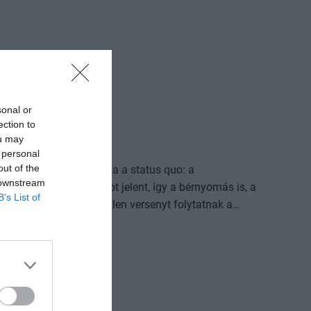
sonal or
ection to
ou may
 personal
out of the
n, mintha beállt volna a status quo: a
 downstream
ány továbbra is gondot jelent, így a bérnyomás is, a
B’s List of
gy szolgáltatók kíméletlen versenyt folytatnak a
ábbra sem jelentek meg. A felszín alatt azonban forr a
an építkezők stabilan fejlődnek, fejlesztenek, a
nanszírozás sok esetben nem könnyű, az orvoscsapatokért
 szektoron belül és a szektoron túlmutatóan. Ebben a
negészségügyi szolgáltatói szektor találkozási
 aktuális helyzetértékelésre fókuszálunk, valamint arra,