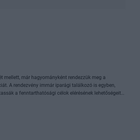
enlét mellett, már hagyományként rendezzük meg a
iát. A rendezvény immár iparági találkozó is egyben,
assák a fenntarthatósági célok elérésének lehetőségeit
 Sustainable World konferencián még érdeklődő tekintetek
iák szerves részévé vált. Az üzleti világot
lyan kihívások, mint a szabályozói környezet változása,
zatok, a fogyasztók és befektetők igényváltozásai. A gyors
melyeket több oldalról is kénytelenek voltak