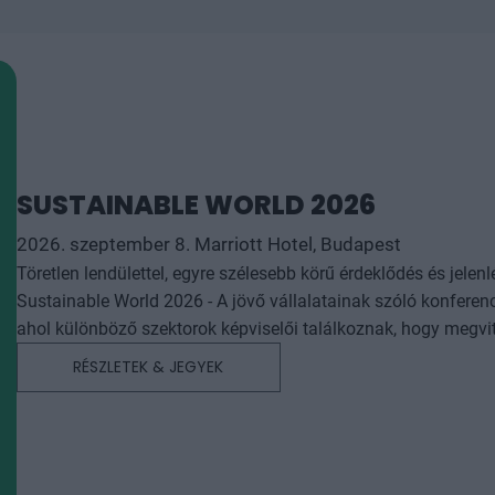
SUSTAINABLE WORLD 2026
2026. szeptember 8. Marriott Hotel, Budapest
Töretlen lendülettel, egyre szélesebb körű érdeklődés és jel
Sustainable World 2026 - A jövő vállalatainak szóló konferenc
ahol különböző szektorok képviselői találkoznak, hogy megvit
és a kézzel fogható eredményeiket. A fenntarthatósági törekvések és megoldások megkérdőjelezhetetlen súlyát,
RÉSZLETEK & JEGYEK
valamint a gazdaságban való kritikus szerepét 7 éve, az első
figyelték, mostanra azonban kétségkívül az üzleti élet, a vállalati stratég
folyamatos alkalmazkodásra és innovációra kényszerítik az o
a geopolitikai feszültségek, az átállási és fizikai klímakocká
reakció, az alkalmazkodás, a reziliencia olyan kulcsszavak, a