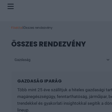
Főoldal
|
Összes rendezvény
ÖSSZES RENDEZVÉNY
Gazdaság
GAZDASÁG IPARÁG
Több mint 25 éve szállítjuk a hiteles gazdasági ta
magánegészségügy, fenntarthatóság, járműipar, be
trendekkel és gyakorlati insightokkal segítik a d
lineup.