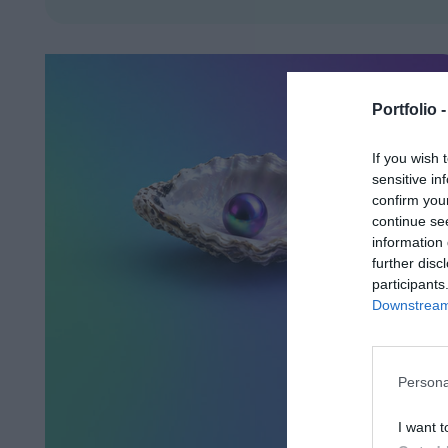
Portfolio 
If you wish 
sensitive in
confirm you
continue se
information 
further disc
participants
Downstream 
Persona
I want t