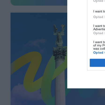
Opted 
I want t
Opted 
I want 
Advertis
Opted 
I want t
of my P
was col
Opted 