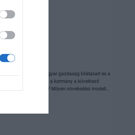
nne a magánegészségügy. Teret adunk azoknak a
pján és a nap 24 órájában működtetik a privát
a? Milyen lesz a jövő kórháza? Hogyan zajlik a gyógyulás
 magyar? Hogyan tudjuk ezt jobban megelőzni? A
d ebben a mesterséges intelligencia? Rövid és hosszabb
galább 10 évre. Magyar egészségügy 2036.
ett látni és érteni a magyar gazdaság kilátásait és a
 Milyen lépésekre készül a kormány a következő
s a vállalatok életére? Milyen növekedési modell
nan lesz munkaerő és pénz a gazdaságban? - ezeket a
nemzetközi szakértőkkel rakjuk össze a képet.