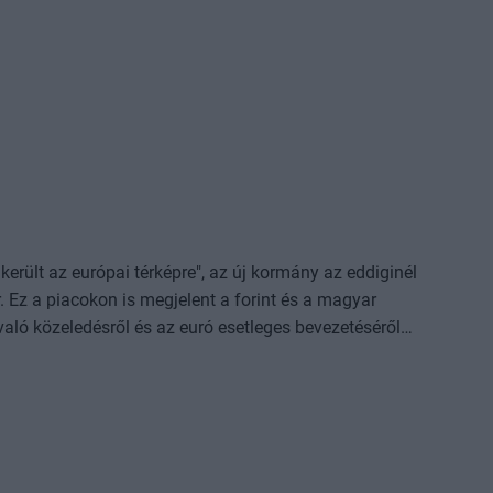
tja, hogy egyre többen vannak azok a szereplők, akik már
 tartozni és biztos alapokkal tekinteni a jövőbe. A
ipar szereplői számára, azoknak, akik stratégiai
ot. A Sustainable World konferencia iparáganként
lyek most lázban tartják a gazdasági élet szereplőit az
nd stratégiai téren -, a zöld finanszírozási lehetőségek,
sek, a zöldenergia-piac legfrissebb történései, az
erült az európai térképre", az új kormány az eddiginél
. Ez a piacokon is megjelent a forint és a magyar
ló közeledésről és az euró esetleges bevezetéséről
esz. Hogyan készülhetnek fel a vállalatok az
 előtt? Mennyiben lehet más a gazdasági környezet, ha
ressük a választ. Megvizsgáljuk más országok
uktatókat.