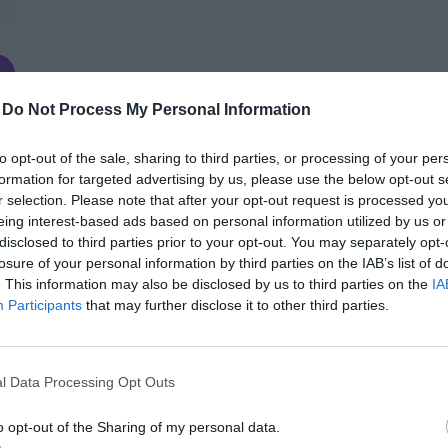
-
Do Not Process My Personal Information
to opt-out of the sale, sharing to third parties, or processing of your per
formation for targeted advertising by us, please use the below opt-out s
PRIVATE HEALTH FORUM 2026
r selection. Please note that after your opt-out request is processed y
2026. szeptember 10. Marriott Hotel, Budapest
eing interest-based ads based on personal information utilized by us or
disclosed to third parties prior to your opt-out. You may separately opt-
A felszínen minden változatlan a magyar magánegészségügybe
losure of your personal information by third parties on the IAB’s list of
magánszolgáltatások iránti kereslet folyamatos, a munkaerőhi
. This information may also be disclosed by us to third parties on the
IA
betegek elvárásokkal érkeznek és egyre tájékozottabbak, a na
Participants
that may further disclose it to other third parties.
betegekért, a szakképzett munkaerőért, a külső befektetők tov
RÉSZLETEK & JEGYEK
szektor és kezd kettészakadni a nagyok mezőnye: az organikus
felskálázásban hívő terjeszkedők épp lefelé skáláznak, a fi
l Data Processing Opt Outs
kíméletlen csata folyik, újfajta együttműködések születnek, a
környezetben rendezzük meg most már 10. alkalommal a magá
o opt-out of the Sharing of my personal data.
pontjává vált Private Health Forum 2026 konferenciát, ahol az