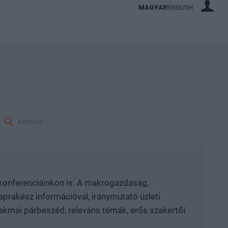
MAGYAR
ENGLISH
|
i konferenciáinkon is. A makrogazdaság,
prakész információval, iránymutató üzleti
zakmai párbeszéd, releváns témák, erős szakértői