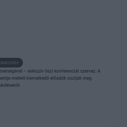
RENDEZVÉNY
rségével – exkluzív őszi konferenciát szervez. A
entje mellett kiemelkedő előadók osztják meg
érdéseiről.