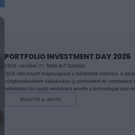
PORTFOLIO INVESTMENT DAY 2026
2026. október 21. RaM-ArT Színház
2026 sem hozott megnyugvást a befektetők számára. A geopoli
világkereskedelem átalakulása új nyerteseket és veszteseket t
befektetési láz újabb rekordokra emelte a technológiai részvé
kapcsolatban, hogy mely trendek jelentenek valódi, hosszú tá
RÉSZLETEK & JEGYEK
piaci eufóriának. Befektetési konferenciánkon profi befektetőkkel, alapkezelőkkel, elemzőkkel és iparági szakértőkkel
többek között arra keressük a választ, hogy meddig tarthat m
sztorik, milyen befektetési lehetőségeket teremt Európa fegyv
devizapiacokon, valamint, hogy végre megérkezhet-e a kriptoeszközök új aranykor
formátumunkat, amelyben a hazai befektetők körében legkere