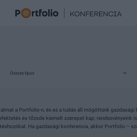
Összes típus
rtalmat a Portfolio-n, és ez a tudás áll mögöttünk gazdaság
fektetés és tőzsde kiemelt szerepet kap; rendezvényeink na
öntéshozókat. Ha gazdasági konferencia, akkor Portfolio – s