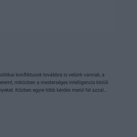
tikai konfliktusok továbbra is velünk vannak, a
eremt, miközben a mesterséges intelligencia körüli
nyeket. Közben egyre több kérdés merül fel azzal
vú értékteremtést, és melyek bizonyulhatnak átmeneti
ég az AI-rali, hol vannak a következő nagy növekedési
erkezése, mire számíthatsz a részvény-, kötvény- és
a. Most is folytatjuk népszerű
settebb befektetési eszközöket fundamentális és