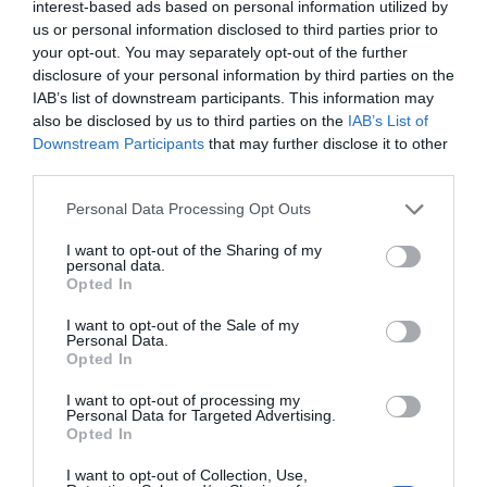
interest-based ads based on personal information utilized by
us or personal information disclosed to third parties prior to
your opt-out. You may separately opt-out of the further
PORTFOLIO INVESTMENT DAY 2025
disclosure of your personal information by third parties on the
IAB’s list of downstream participants. This information may
2025. május 8. CEU Nádor Event Center
also be disclosed by us to third parties on the
IAB’s List of
Megnézem
Downstream Participants
that may further disclose it to other
third parties.
Personal Data Processing Opt Outs
I want to opt-out of the Sharing of my
personal data.
Opted In
I want to opt-out of the Sale of my
Personal Data.
DIGITAL COMPLIANCE 2025
Opted In
2025. május 6. Radisson Blu Béke Hotel
I want to opt-out of processing my
Personal Data for Targeted Advertising.
Megnézem
Opted In
I want to opt-out of Collection, Use,