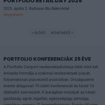
PORTFOLIO RETAIL DAY 2025
2025. április 2. Radisson Blu Béke Hotel
Megnézem
< ELŐZŐ
KÖVETKEZŐ >
PORTFOLIO KONFERENCIÁK 25 ÉVE
A Portfolio Csoport rendezvénydivíziója több mint két
évtizede formálja a szakmai rendezvények piacát,
folyamatosan piacvezető pozícióban. Országszerte
évente átlagosan 70 üzleti konferenciát és közel 10
díjátadót szervezünk, 9 iparágban mutatjuk az irányt:
gazdaság, agrár, ingatlan, egészségügy, pénzügy,
járműipar, energia, IT, fenntarthatóság. Évente 40 ezer