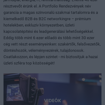
résztvevőt érünk el. A Portfolio Rendezvények név
garancia a magas színvonalú szakmai tartalomra és a
kiemelkedő B2B és B2C networkingre – prémium
hotelekben, exkluzív környezetben, üzleti
kapcsolatépítési és leadgenerálási lehetőségekkel.
Eddig több mint 6 ezer előadó és több mint 30 ezer
cég vett részt eseményeinken: szakértők, felsővezetők,
döntéshozók, véleményvezérek, tulajdonosok.
Csatlakozzon, és lépjen szintet - mi biztosítjuk a hazai
üzleti szféra top közösségét!
VIDEÓK