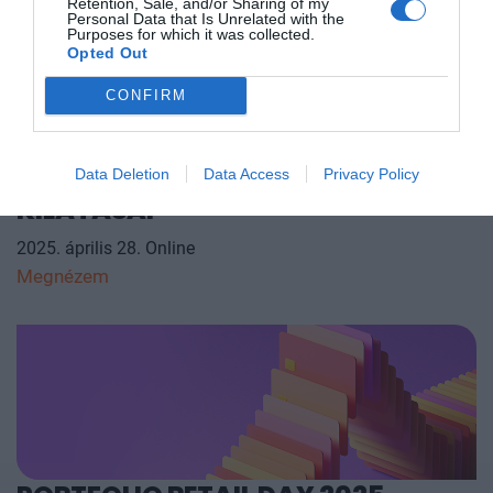
Retention, Sale, and/or Sharing of my
Personal Data that Is Unrelated with the
Purposes for which it was collected.
Opted Out
CONFIRM
EUYOU – AZ EU
ENERGIAFINANSZÍROZÁSÁNAK
Data Deletion
Data Access
Privacy Policy
KILÁTÁSAI
2025. április 28. Online
Megnézem