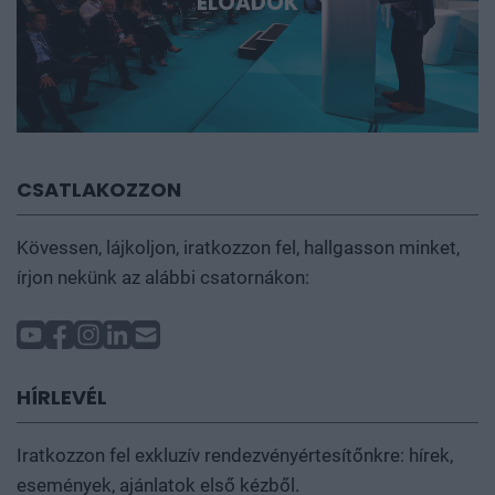
ELŐADÓK
CSATLAKOZZON
Kövessen, lájkoljon, iratkozzon fel, hallgasson minket,
írjon nekünk az alábbi csatornákon:
HÍRLEVÉL
Iratkozzon fel exkluzív rendezvényértesítőnkre: hírek,
események, ajánlatok első kézből.