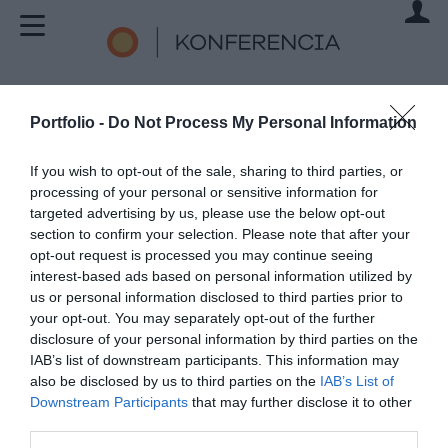
1
Bejelentkezés
(1/5)
Portfolio -
Do Not Process My Personal Information
If you wish to opt-out of the sale, sharing to third parties, or
Jelentkezés a
processing of your personal or sensitive information for
targeted advertising by us, please use the below opt-out
rendezvényre
section to confirm your selection. Please note that after your
opt-out request is processed you may continue seeing
WOOD & CO. INVESTOR DAY 2026
interest-based ads based on personal information utilized by
2026. SZEPTEMBER 9.
us or personal information disclosed to third parties prior to
your opt-out. You may separately opt-out of the further
disclosure of your personal information by third parties on the
Kérjük, adja meg e-mail címét.
IAB’s list of downstream participants. This information may
also be disclosed by us to third parties on the
IAB’s List of
E-mail cím
Downstream Participants
that may further disclose it to other
third parties.