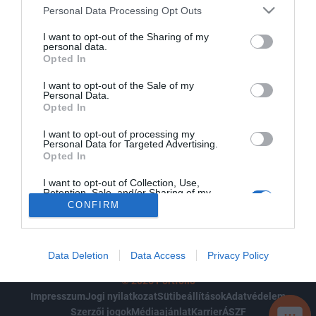
Personal Data Processing Opt Outs
TOVÁBB
I want to opt-out of the Sharing of my
personal data.
Opted In
Hozza létre, vagy jelentkezzen be fiókjába, és kezelje jegyeit
I want to opt-out of the Sale of my
Personal Data.
egy helyen! Gyorsan és kényelmesen vásárolhat jegyeket
Opted In
saját magának és kollégáinak eseményeinkre, kezelheti
I want to opt-out of processing my
jegyeit, és kihasználhatja csoportos, valamint egyéb
Personal Data for Targeted Advertising.
kedvezményeinket. Már van előfizetése a Portfolio csoport
Opted In
bármely szolgáltatására, vagy rendszeres használója
I want to opt-out of Collection, Use,
applikációink egyikének? Nem szükséges új fiókot
Retention, Sale, and/or Sharing of my
Personal Data that Is Unrelated with the
CONFIRM
létrehoznia – itt is használhatja meglévő adatait a
Purposes for which it was collected.
belépéshez!
Opted Out
Data Deletion
Data Access
Privacy Policy
© 2026 Portfolio
Impresszum
Jogi nyilatkozat
Sütibeállítások
Adatvédelem
Szerzői jogok
Médiaajánlat
Karrier
ÁSZF
SEGÍ