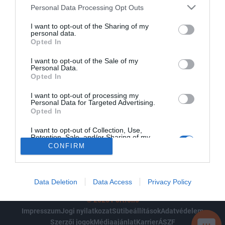
Personal Data Processing Opt Outs
TOVÁBB
I want to opt-out of the Sharing of my
personal data.
Opted In
Hozza létre, vagy jelentkezzen be fiókjába, és kezelje jegyeit
I want to opt-out of the Sale of my
Personal Data.
egy helyen! Gyorsan és kényelmesen vásárolhat jegyeket
Opted In
saját magának és kollégáinak eseményeinkre, kezelheti
I want to opt-out of processing my
jegyeit, és kihasználhatja csoportos, valamint egyéb
Personal Data for Targeted Advertising.
kedvezményeinket. Már van előfizetése a Portfolio csoport
Opted In
bármely szolgáltatására, vagy rendszeres használója
I want to opt-out of Collection, Use,
applikációink egyikének? Nem szükséges új fiókot
Retention, Sale, and/or Sharing of my
Personal Data that Is Unrelated with the
CONFIRM
létrehoznia – itt is használhatja meglévő adatait a
Purposes for which it was collected.
belépéshez!
Opted Out
Data Deletion
Data Access
Privacy Policy
© 2026 Portfolio
Impresszum
Jogi nyilatkozat
Sütibeállítások
Adatvédelem
Szerzői jogok
Médiaajánlat
Karrier
ÁSZF
SEGÍ