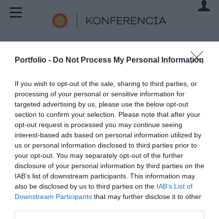
1
Bejelentkezés
(1/5)
Portfolio -
Do Not Process My Personal Information
If you wish to opt-out of the sale, sharing to third parties, or
Jelentkezés a
processing of your personal or sensitive information for
targeted advertising by us, please use the below opt-out
rendezvényre
section to confirm your selection. Please note that after your
opt-out request is processed you may continue seeing
PRIVATE HEALTH FORUM 2026
interest-based ads based on personal information utilized by
2026. SZEPTEMBER 10.
us or personal information disclosed to third parties prior to
your opt-out. You may separately opt-out of the further
disclosure of your personal information by third parties on the
Kérjük, adja meg e-mail címét.
IAB’s list of downstream participants. This information may
also be disclosed by us to third parties on the
IAB’s List of
E-mail cím
Downstream Participants
that may further disclose it to other
third parties.