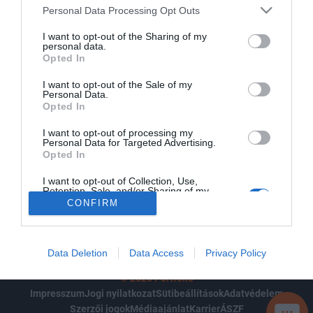
Personal Data Processing Opt Outs
TOVÁBB
I want to opt-out of the Sharing of my
personal data.
Opted In
Hozza létre, vagy jelentkezzen be fiókjába, és kezelje jegyeit
I want to opt-out of the Sale of my
Personal Data.
egy helyen! Gyorsan és kényelmesen vásárolhat jegyeket
Opted In
saját magának és kollégáinak eseményeinkre, kezelheti
I want to opt-out of processing my
jegyeit, és kihasználhatja csoportos, valamint egyéb
Personal Data for Targeted Advertising.
kedvezményeinket. Már van előfizetése a Portfolio csoport
Opted In
bármely szolgáltatására, vagy rendszeres használója
I want to opt-out of Collection, Use,
applikációink egyikének? Nem szükséges új fiókot
Retention, Sale, and/or Sharing of my
Personal Data that Is Unrelated with the
CONFIRM
létrehoznia – itt is használhatja meglévő adatait a
Purposes for which it was collected.
belépéshez!
Opted Out
Data Deletion
Data Access
Privacy Policy
© 2026 Portfolio
Impresszum
Jogi nyilatkozat
Sütibeállítások
Adatvédelem
Szerzői jogok
Médiaajánlat
Karrier
ÁSZF
SEGÍ