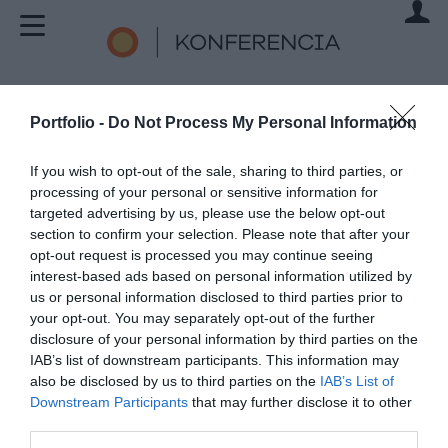
1
Bejelentkezés
(1/5)
Portfolio -
Do Not Process My Personal Information
If you wish to opt-out of the sale, sharing to third parties, or
Jelentkezés a
processing of your personal or sensitive information for
targeted advertising by us, please use the below opt-out
rendezvényre
section to confirm your selection. Please note that after your
opt-out request is processed you may continue seeing
AGRÁRSZEKTOR KONFERENCIA 2019
interest-based ads based on personal information utilized by
2019. DECEMBER 4–5.
us or personal information disclosed to third parties prior to
your opt-out. You may separately opt-out of the further
disclosure of your personal information by third parties on the
Kérjük, adja meg e-mail címét.
IAB’s list of downstream participants. This information may
also be disclosed by us to third parties on the
IAB’s List of
E-mail cím
Downstream Participants
that may further disclose it to other
third parties.