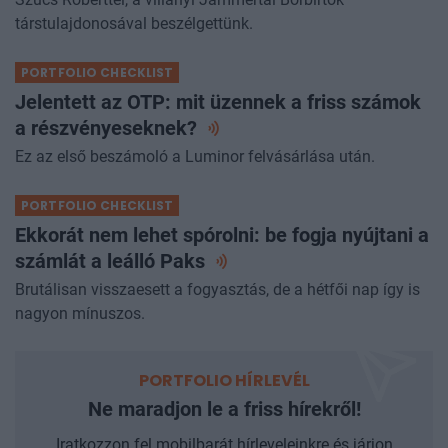
társtulajdonosával beszélgettünk.
PORTFOLIO CHECKLIST
Jelentett az OTP: mit üzennek a friss számok
a
részvényeseknek?
Ez az első beszámoló a Luminor felvásárlása után.
PORTFOLIO CHECKLIST
Ekkorát nem lehet spórolni: be fogja nyújtani a
számlát a leálló
Paks
Brutálisan visszaesett a fogyasztás, de a hétfői nap így is
nagyon mínuszos.
PORTFOLIO HÍRLEVÉL
Ne maradjon le a friss hírekről!
Iratkozzon fel mobilbarát hírleveleinkre és járjon