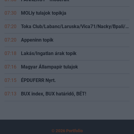
07:30
MOLly tulajok topikja
07:20
Toka Club/Labanc/Laruska/Vica71/Nacky/Bpali/Oldrider/Josefernando/Mcbull/Kawaszabi
07:20
Appeninn topik
07:18
Lakás/Ingatlan árak topik
07:16
Magyar Állampapír tulajok
07:15
ÉPDUFERR Nyrt.
07:13
BUX index, BUX határidő, BÉT!
© 2026 Portfolio