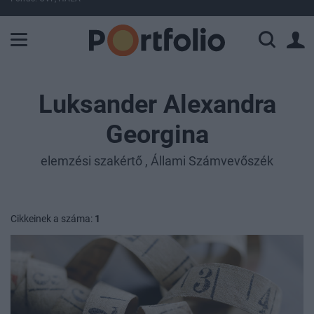
A Paksi Atomerőmű összteljesítménye 225 MW. A Duna vízállá
Luksander Alexandra
Georgina
elemzési szakértő , Állami Számvevőszék
Cikkeinek a száma:
1