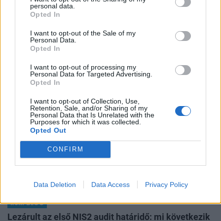
personal data.
Ezek a legolcsóbb lakáshitelek augusztusban
Opted In
Jelenleg az Otthon Start uralja a lakáshitelpiacot. Nyáron a
I want to opt-out of the Sale of my
lakáshitelpiac 70%-a Otthon Start. Éppen ezért a
Personal Data.
lakásvásárlók többségének az a relevánsabb, hogy melyik
Opted In
APELSO
bank adja a legkedvezőbb
I want to opt-out of processing my
Öröklés a családi cégben - Mitől marad
Personal Data for Targeted Advertising.
működőképes a vállalkozás?
Opted In
A családi cég öröklése nem egyszerűen arról szól, hogy ki
I want to opt-out of Collection, Use,
lesz a tulajdonos. Sokkal inkább arról, hogy a vállalkozás
Retention, Sale, and/or Sharing of my
Personal Data that Is Unrelated with the
képes-e tovább működni egy olyan helyzetben, amikor az
Purposes for which it was collected.
HOLDBLOG
Opted Out
alapító már ni
A számlát mindannyian megfizetjük - így gyűrűzik
CONFIRM
végig az aszály a gazdaságon
Egy súlyos hőhullám a terméskiesésen keresztül
megemelheti az élelmiszerárakat, visszafoghatja a
Data Deletion
Data Access
Privacy Policy
gazdasági növekedést, ronthatja a termelékenységet, sőt
RSM BLOG
még az állam finanszírozását is m
Lezárult az első NIS2 audit határidő: mi következik