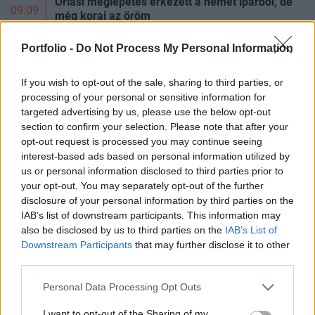
Óriási meglepetés érkezett a német iparból, de
09:09
még korai az öröm
Portfolio -
Do Not Process My Personal Information
Amerika hatalmas bajban: egyszerűen kifogytak
a csúcsfegyverekből, ennek drámai
09:07
következményei lehetnek
If you wish to opt-out of the sale, sharing to third parties, or
processing of your personal or sensitive information for
targeted advertising by us, please use the below opt-out
A jövő hadseregét építi az Egyesült Államok a
09:07
sivatagban - De becsúszott pár váratlan hiba
section to confirm your selection. Please note that after your
opt-out request is processed you may continue seeing
Összes friss hír
interest-based ads based on personal information utilized by
us or personal information disclosed to third parties prior to
your opt-out. You may separately opt-out of the further
PORTFOLIO BLOGGER
disclosure of your personal information by third parties on the
IAB’s list of downstream participants. This information may
HOLDBLOG
also be disclosed by us to third parties on the
IAB’s List of
Feltöri a kriptót az AI?
Downstream Participants
that may further disclose it to other
third parties.
Az AI néhány óra alatt megtalálhat olyan szoftverhibákat,
amelyek évekig rejtve maradtak a világ legjobb fejlesztői és
Personal Data Processing Opt Outs
biztonsági szakemberei előtt. A kriptovilágban ennek
BANKMONITOR
különösen nagy...
I want to opt-out of the Sharing of my