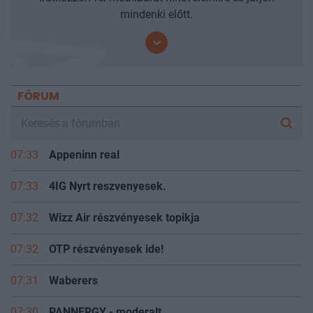
mindenki előtt.
FÓRUM
07:33
Appeninn real
07:33
4IG Nyrt reszvenyesek.
07:32
Wizz Air részvényesek topikja
07:32
OTP részvényesek ide!
07:31
Waberers
07:30
PANNERGY - moderalt