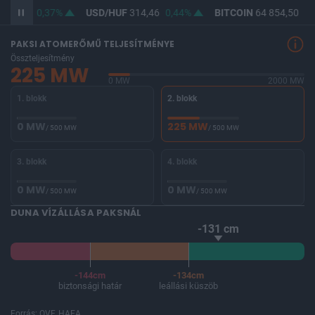
63,05
0,37%
USD/HUF
314,46
0,44%
BITCOIN
64 854,50
0,3
PAKSI ATOMERŐMŰ TELJESÍTMÉNYE
Összteljesítmény
225 MW
0 MW
2000 MW
1. blokk
2. blokk
0 MW
225 MW
/ 500 MW
/ 500 MW
3. blokk
4. blokk
0 MW
0 MW
/ 500 MW
/ 500 MW
DUNA VÍZÁLLÁSA PAKSNÁL
-131 cm
-144cm
-134cm
biztonsági határ
leállási küszöb
Forrás: OVF, HAEA