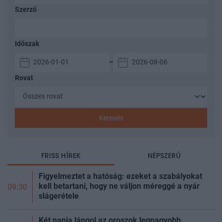
Szerző
Időszak
–
Rovat
Keresés
FRISS HÍREK
NÉPSZERŰ
Figyelmeztet a hatóság: ezeket a szabályokat
kell betartani, hogy ne váljon méreggé a nyár
09:30
slágerétele
Két napja lángol az oroszok legnagyobb