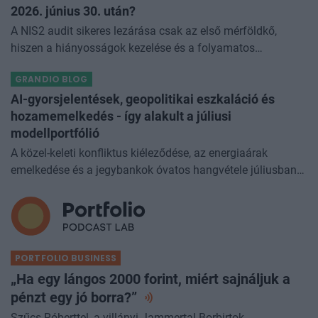
2026. június 30. után?
A NIS2 audit sikeres lezárása csak az első mérföldkő,
hiszen a hiányosságok kezelése és a folyamatos
megfelelés csak most kezdődik.A 2026. június 30-i
GRANDIO BLOG
határidővel lezárult a 2025. január 1
AI-gyorsjelentések, geopolitikai eszkaláció és
hozamemelkedés - így alakult a júliusi
modellportfólió
A közel-keleti konfliktus kiéleződése, az energiaárak
emelkedése és a jegybankok óvatos hangvétele júliusban
átírta a piaci képet. A hazai kötvények súlyát növeltük,
miközben a jelentő
PORTFOLIO BUSINESS
„Ha egy lángos 2000 forint, miért sajnáljuk a
pénzt egy jó
borra?”
Szűcs Róberttel, a villányi Jammertal Borbirtok