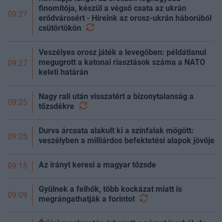
finomítója, készül a végső csata az ukrán
09:27
erődvárosért - Híreink az orosz-ukrán háborúból
csütörtökön
Veszélyes orosz játék a levegőben: példátlanul
megugrott a katonai riasztások száma a NATO
09:27
keleti határán
Nagy rali után visszatért a bizonytalanság a
09:25
tőzsdékre
Durva árcsata alakult ki a színfalak mögött:
09:25
veszélyben a milliárdos befektetési alapok jövője
Az irányt keresi a magyar tőzsde
09:15
Gyűlnek a felhők, több kockázat miatt is
09:09
megrángathatják a
forintot