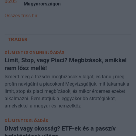
06:05
Magyarországon
Összes friss hír
TRADER
DÍJMENTES ONLINE ELŐADÁS
Limit, Stop, vagy Piaci? Megbízások, amikkel
nem lősz mellé!
Ismerd meg a tőzsdei megbízások világát, és tanulj meg
profin navigálni a piacokon! Megvizsgáljuk, mit takarnak a
limit, stop és piaci megbízások, és mikor érdemes ezeket
alkalmazni. Bemutatjuk a leggyakoribb stratégiákat,
amelyekkel a magyar és nemzetköz
DÍJMENTES ELŐADÁS
Divat vagy okosság? ETF-ek és a passzív