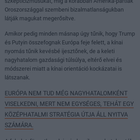
szkepticizmusukat, míg a korábban Amerika-pártiak
Oroszországgal szembeni bizalmatlanságukban
látják magukat megerősítve.
Amikor pedig minden másnap úgy tűnik, hogy Trump
és Putyin összefognak Európa feje felett, a kínai
nyomás tűnik kevésbé ijesztőnek, de a keleti
nagyhatalom gazdasági túlsúlya, eltérő elvei és
módszerei miatt a kínai orientáció kockázatai is
látszanak.
EURÓPA NEM TUD MÉG NAGYHATALOMKÉNT
VISELKEDNI, MERT NEM EGYSÉGES, TEHÁT EGY
KÖZÉPHATALMI STRATÉGIA ÚTJA ÁLL NYITVA
SZÁMÁRA.