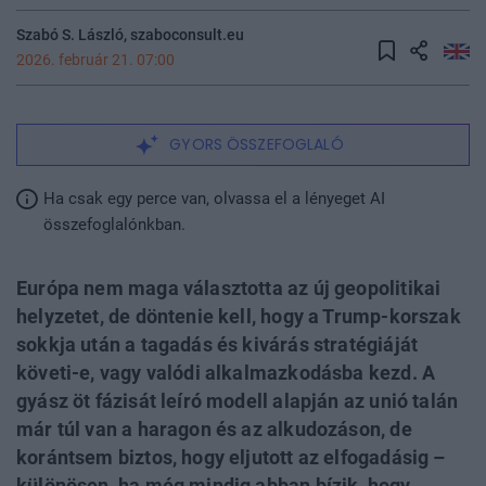
Szabó S. László, szaboconsult.eu
2026. február 21. 07:00
GYORS ÖSSZEFOGLALÓ
Ha csak egy perce van, olvassa el a lényeget AI
összefoglalónkban.
Európa nem maga választotta az új geopolitikai
helyzetet, de döntenie kell, hogy a Trump-korszak
sokkja után a tagadás és kivárás stratégiáját
követi-e, vagy valódi alkalmazkodásba kezd. A
gyász öt fázisát leíró modell alapján az unió talán
már túl van a haragon és az alkudozáson, de
korántsem biztos, hogy eljutott az elfogadásig –
különösen, ha még mindig abban bízik, hogy