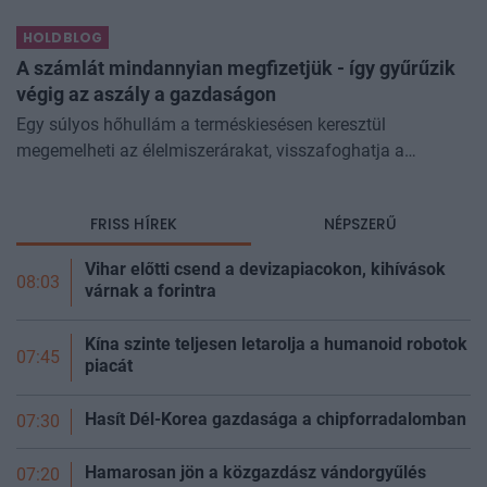
kormányprogramokhoz és kormányhatározatokhoz
HOLDBLOG
kapcsolódó adóintézkedésekről, v
A számlát mindannyian megfizetjük - így gyűrűzik
végig az aszály a gazdaságon
Egy súlyos hőhullám a terméskiesésen keresztül
megemelheti az élelmiszerárakat, visszafoghatja a
gazdasági növekedést, ronthatja a termelékenységet, sőt
még az állam finanszírozását is m
FRISS HÍREK
NÉPSZERŰ
Vihar előtti csend a devizapiacokon, kihívások
08:03
várnak a forintra
Kína szinte teljesen letarolja a humanoid robotok
07:45
piacát
Hasít Dél-Korea gazdasága a chipforradalomban
07:30
Hamarosan jön a közgazdász vándorgyűlés
07:20