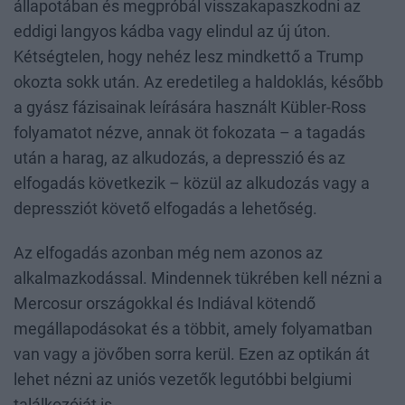
állapotában és megpróbál visszakapaszkodni az
eddigi langyos kádba vagy elindul az új úton.
Kétségtelen, hogy nehéz lesz mindkettő a Trump
okozta sokk után. Az eredetileg a haldoklás, később
a gyász fázisainak leírására használt Kübler-Ross
folyamatot nézve, annak öt fokozata – a tagadás
után a harag, az alkudozás, a depresszió és az
elfogadás következik – közül az alkudozás vagy a
depressziót követő elfogadás a lehetőség.
Az elfogadás azonban még nem azonos az
alkalmazkodással. Mindennek tükrében kell nézni a
Mercosur országokkal és Indiával kötendő
megállapodásokat és a többit, amely folyamatban
van vagy a jövőben sorra kerül. Ezen az optikán át
lehet nézni az uniós vezetők legutóbbi belgiumi
találkozóját is.