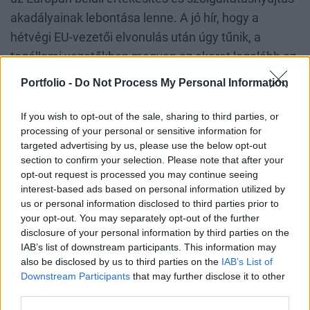
akadályainak lebontása lenne. A jó hír, hogy a
hétvégi EU-vezetői elvonulás után úgy tűnik, a
tagállami vezetőkben megvan az akarat legalább az
egységes pénzügyi és tőkepiac létrehozására és
Portfolio -
Do Not Process My Personal Information
azok kihagyására, akik erre nem képesek vagy nem
hajlandóak. Várjuk tehát a márciusi uniós csúcs
If you wish to opt-out of the sale, sharing to third parties, or
processing of your personal or sensitive information for
döntéseit.
targeted advertising by us, please use the below opt-out
section to confirm your selection. Please note that after your
A tagállamok azonban még nem kötelezték el
opt-out request is processed you may continue seeing
magukat az európai szabályok bevezetésekor
interest-based ads based on personal information utilized by
us or personal information disclosed to third parties prior to
ezeken túlmenő részletszabályok és bürokratikus
your opt-out. You may separately opt-out of the further
korlátok (ennek külön neve is van: gold-plating,
disclosure of your personal information by third parties on the
„felülaranyozás”) leépítése mellett, még kevésbé
IAB’s list of downstream participants. This information may
also be disclosed by us to third parties on the
IAB’s List of
amellett, hogy a vállalatok terjeszkedését más
Downstream Participants
that may further disclose it to other
tagállamokban a szabályok egységesítésével
third parties.
segítsék – feladva nemzeti hatásköreik „szent