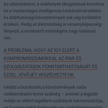
Az adatvédelem, a webhelyek látogatóinak követése
és a mesterséges intelligencia kockázatmérséklési
és átláthatósági követelményeit sok cég korlátként
érzékeli. Pedig az életminőség is versenyképességi
tényező, a munkaerő minőségére nagy hatással
van.
A PROBLÉMA, HOGY AZ ÍGY ELÉRT A
KOMPROMISSZUMOKKAL AZ IPAR ÉS
SZOLGÁLTATÁSOK FENNTARTHATÓSÁGÁT ÉS
EZZEL JÖVŐJÉT VESZÉLYEZTETIK.
Inkább a bürokratikus követelmények valós
csökkentésére lenne szükség – aminek a legjobb
módja az eltérő tagállami szabályok harmonizációja,
az Európán belüli értékesítés és szolgáltatásnyújtás