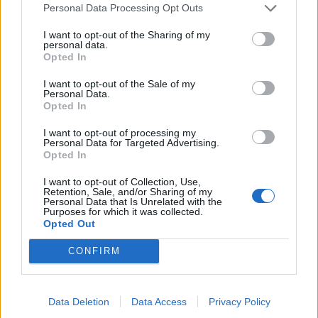
Personal Data Processing Opt Outs
teheneit”.
I want to opt-out of the Sharing of my
personal data.
A VERSENYKÉPESSÉG ERŐSÍTÉSE AZONBAN
Opted In
CSAK EGY RÉSZE EURÓPA „HÁZI
I want to opt-out of the Sale of my
Personal Data.
FELADATÁNAK”.
Opted In
I want to opt-out of processing my
A védelmi kiadások növelését ugyan az európaiak
Personal Data for Targeted Advertising.
több, mint fele támogatja a felmérések szerint, de
Opted In
egyre gyakoribbak a tüntetések a megszorító
I want to opt-out of Collection, Use,
Retention, Sale, and/or Sharing of my
intézkedések ellen – márpedig a költségeket valahol
Personal Data that Is Unrelated with the
Purposes for which it was collected.
ki kell gazdálkodni. Fájdalmas lenne leszakadni a
Opted Out
Facebookról és más divatos amerikai portálokról is.
CONFIRM
Münchenben Marco Rubio külügyminiszter
békülékenyebb hangot ütött meg, de megismételte
a MAGA főbb témáit, közte a klíma- és
Data Deletion
Data Access
Privacy Policy
környezetvédelem visszafogását, a jólét állam