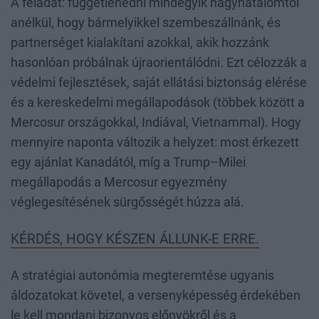
A feladat: függetlenedni mindegyik nagyhatalomtól
anélkül, hogy bármelyikkel szembeszállnánk, és
partnerséget kialakítani azokkal, akik hozzánk
hasonlóan próbálnak újraorientálódni. Ezt célozzák a
védelmi fejlesztések, saját ellátási biztonság elérése
és a kereskedelmi megállapodások (többek között a
Mercosur országokkal, Indiával, Vietnammal). Hogy
mennyire naponta változik a helyzet: most érkezett
egy ajánlat Kanadától, míg a Trump–Milei
megállapodás a Mercosur egyezmény
véglegesítésének sürgősségét húzza alá.
KÉRDÉS, HOGY KÉSZEN ÁLLUNK-E ERRE.
A stratégiai autonómia megteremtése ugyanis
áldozatokat követel, a versenyképesség érdekében
le kell mondani bizonyos előnyökről és a