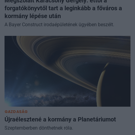
Megszólalt Karácsony Gergely: ettől a
forgatókönyvtől tart a leginkább a főváros a
kormány lépése után
A Bayer Construct irodaépületének ügyében beszélt.
GAZDASÁG
Újraélesztené a kormány a Planetáriumot
Szeptemberben dönthetnek róla.