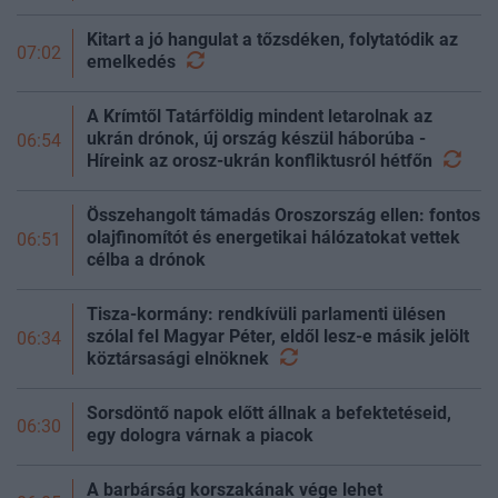
Kitart a jó hangulat a tőzsdéken, folytatódik az
07:02
emelkedés
A Krímtől Tatárföldig mindent letarolnak az
ukrán drónok, új ország készül háborúba -
06:54
Híreink az orosz-ukrán konfliktusról
hétfőn
Összehangolt támadás Oroszország ellen: fontos
olajfinomítót és energetikai hálózatokat vettek
06:51
célba a drónok
Tisza-kormány: rendkívüli parlamenti ülésen
szólal fel Magyar Péter, eldől lesz-e másik jelölt
06:34
köztársasági
elnöknek
Sorsdöntő napok előtt állnak a befektetéseid,
06:30
egy dologra várnak a piacok
A barbárság korszakának vége lehet