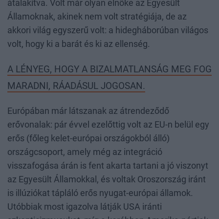
átalakítva. Volt már olyan elnöke az Egyesült
Államoknak, akinek nem volt stratégiája, de az
akkori világ egyszerű volt: a hidegháborúban világos
volt, hogy ki a barát és ki az ellenség.
A LÉNYEG, HOGY A BIZALMATLANSÁG MEG FOG
MARADNI, RÁADÁSUL JOGOSAN.
Európában már látszanak az átrendeződő
erővonalak: pár évvel ezelőttig volt az EU-n belül egy
erős (főleg kelet-európai országokból álló)
országcsoport, amely még az integráció
visszafogása árán is fent akarta tartani a jó viszonyt
az Egyesült Államokkal, és voltak Oroszország iránt
is illúziókat tápláló erős nyugat-európai államok.
Utóbbiak most igazolva látják USA iránti