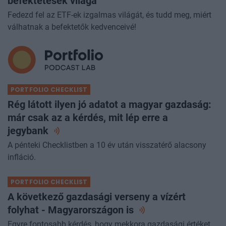
befektetések világa
Fedezd fel az ETF-ek izgalmas világát, és tudd meg, miért
válhatnak a befektetők kedvenceivé!
PORTFOLIO CHECKLIST
Rég látott ilyen jó adatot a magyar gazdaság:
már csak az a kérdés, mit lép erre a
jegybank
A pénteki Checklistben a 10 év után visszatérő alacsony
infláció.
PORTFOLIO CHECKLIST
A következő gazdasági verseny a vízért
folyhat - Magyarországon
is
Egyre fontosabb kérdés, hogy mekkora gazdasági értéket