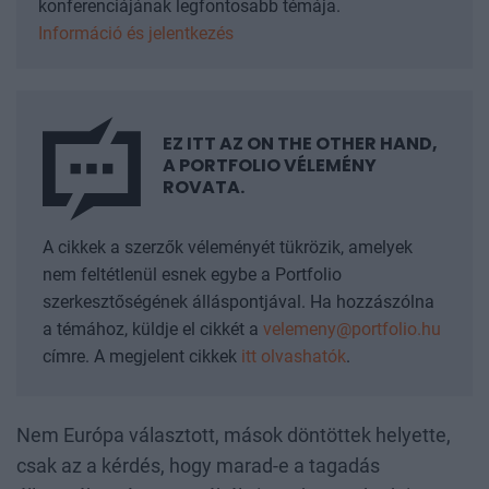
konferenciájának legfontosabb témája.
Információ és jelentkezés
EZ ITT AZ ON THE OTHER HAND,
A PORTFOLIO VÉLEMÉNY
ROVATA.
A cikkek a szerzők véleményét tükrözik, amelyek
nem feltétlenül esnek egybe a Portfolio
szerkesztőségének álláspontjával. Ha hozzászólna
a témához, küldje el cikkét a
velemeny@portfolio.hu
címre.
A megjelent cikkek
itt olvashatók
.
Nem Európa választott, mások döntöttek helyette,
csak az a kérdés, hogy marad-e a tagadás