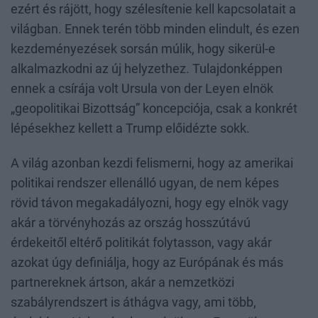
ezért és rájött, hogy szélesítenie kell kapcsolatait a
világban. Ennek terén több minden elindult, és ezen
kezdeményezések sorsán múlik, hogy sikerül-e
alkalmazkodni az új helyzethez. Tulajdonképpen
ennek a csírája volt Ursula von der Leyen elnök
„geopolitikai Bizottság” koncepciója, csak a konkrét
lépésekhez kellett a Trump előidézte sokk.
A világ azonban kezdi felismerni, hogy az amerikai
politikai rendszer ellenálló ugyan, de nem képes
rövid távon megakadályozni, hogy egy elnök vagy
akár a törvényhozás az ország hosszútávú
érdekeitől eltérő politikát folytasson, vagy akár
azokat úgy definiálja, hogy az Európának és más
partnereknek ártson, akár a nemzetközi
szabályrendszert is áthágva vagy, ami több,