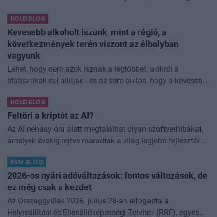
úgy láttam, hogy jó áron meg tudom venni ezt a majdnem
HOLDBLOG
dividend king-et. Azt
Kevesebb alkoholt iszunk, mint a régió, a
következmények terén viszont az élbolyban
vagyunk
Lehet, hogy nem azok isznak a legtöbbet, akikről a
statisztikák ezt állítják - és az sem biztos, hogy a kevesebb
elfogyasztott alkohol kisebb társadalmi kárral... The post
HOLDBLOG
Kevesebb alkoholt iszunk
Feltöri a kriptót az AI?
Az AI néhány óra alatt megtalálhat olyan szoftverhibákat,
amelyek évekig rejtve maradtak a világ legjobb fejlesztői és
biztonsági szakemberei előtt. A kriptovilágban ennek
RSM BLOG
különösen nagy...
2026-os nyári adóváltozások: fontos változások, de
ez még csak a kezdet
Az Országgyűlés 2026. július 28-án elfogadta a
Helyreállítási és Ellenállóképességi Tervhez (RRF), egyes