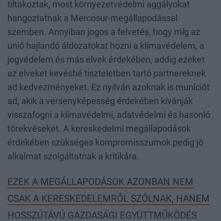
tiltakoztak, most környezetvédelmi aggályokat
hangoztatnak a Mercosur-megállapodással
szemben. Annyiban jogos a felvetés, hogy míg az
unió hajlandó áldozatokat hozni a klímavédelem, a
jogvédelem és más elvek érdekében, addig ezeket
az elveket kevésbé tiszteletben tartó partnereknek
ad kedvezményeket. Ez nyilván azoknak is muníciót
ad, akik a versenyképesség érdekében kívánják
visszafogni a klímavédelmi, adatvédelmi és hasonló
törekvéseket. A kereskedelmi megállapodások
érdekében szükséges kompromisszumok pedig jó
alkalmat szolgáltatnak a kritikára.
EZEK A MEGÁLLAPODÁSOK AZONBAN NEM
CSAK A KERESKEDELEMRŐL SZÓLNAK, HANEM
HOSSZÚTÁVÚ GAZDASÁGI EGYÜTTMŰKÖDÉS