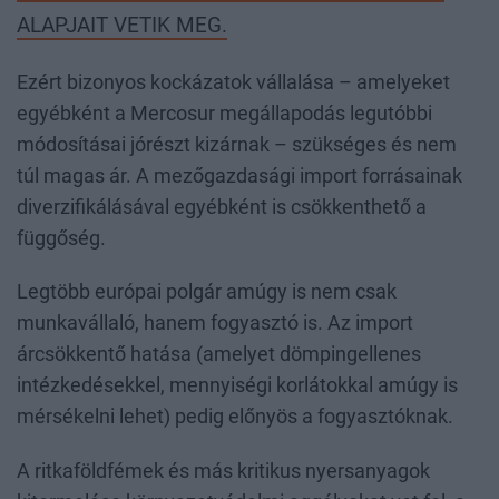
ALAPJAIT VETIK MEG.
Ezért bizonyos kockázatok vállalása – amelyeket
egyébként a Mercosur megállapodás legutóbbi
módosításai jórészt kizárnak – szükséges és nem
túl magas ár. A mezőgazdasági import forrásainak
diverzifikálásával egyébként is csökkenthető a
függőség.
Legtöbb európai polgár amúgy is nem csak
munkavállaló, hanem fogyasztó is. Az import
árcsökkentő hatása (amelyet dömpingellenes
intézkedésekkel, mennyiségi korlátokkal amúgy is
mérsékelni lehet) pedig előnyös a fogyasztóknak.
A ritkaföldfémek és más kritikus nyersanyagok