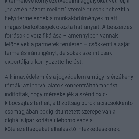
kitermelése környezetvédelmi aggályokat vet fel, a
„ne az én házam mellett” szemlélet csak nehezíti a
helyi termelésnek a munkakörülmények miatt
magas bérköltségek okozta hátrányait. A beszerzési
források diverzifikálása – amennyiben vannak
lelőhelyek a partnerek területén – csökkenti a saját
termelés iránti igényt, de sokak szerint csak
exportálja a környezetterhelést.
A klímavédelem és a jogvédelem amúgy is érzékeny
témák: az iparvállalatok koncentrált támadást
indítottak, hogy mérsékeljék a széndioxid-
kibocsájtás terheit, a Bizottság bürokráciacsökkentő
csomagjában pedig kitüntetett szerepe van a
digitális ipar korlátait lebontó vagy a
kötelezettségeket elhalasztó intézkedéseknek.