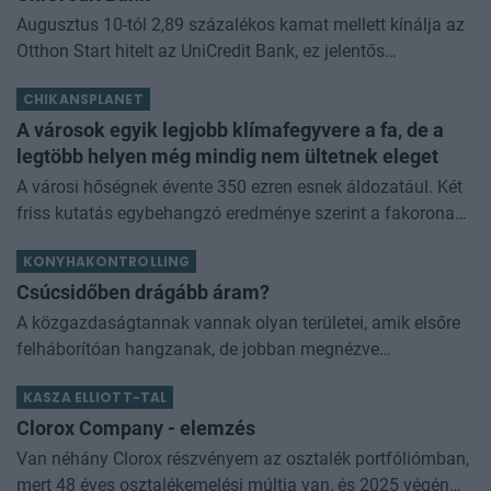
Augusztus 10-tól 2,89 százalékos kamat mellett kínálja az
Otthon Start hitelt az UniCredit Bank, ez jelentős
megtakarítást jelenthet a standard évi 3 százalékos
CHIKANSPLANET
kamathoz képest. De arról sem s
A városok egyik legjobb klímafegyvere a fa, de a
legtöbb helyen még mindig nem ültetnek eleget
A városi hőségnek évente 350 ezren esnek áldozatául. Két
friss kutatás egybehangzó eredménye szerint a fakorona
akár a városi hőszigethatás felét is semlegesítheti
KONYHAKONTROLLING
Csúcsidőben drágább áram?
A közgazdaságtannak vannak olyan területei, amik elsőre
felháborítóan hangzanak, de jobban megnézve
összességében jobb kimenethez vezetnek. Az igaz, hogy
KASZA ELLIOTT-TAL
némi kellemetlenséggel is járnak. Az
Clorox Company - elemzés
Van néhány Clorox részvényem az osztalék portfóliómban,
mert 48 éves osztalékemelési múltja van, és 2025 végén