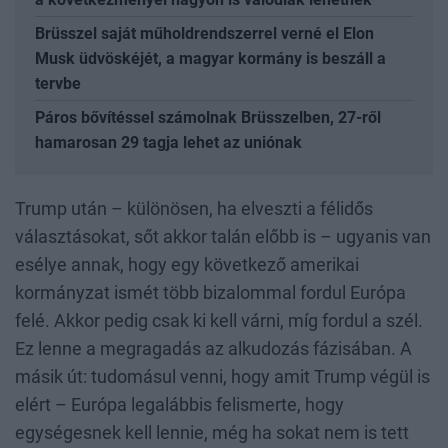
Brüsszel saját műholdrendszerrel verné el Elon
Musk üdvöskéjét, a magyar kormány is beszáll a
tervbe
Páros bővítéssel számolnak Brüsszelben, 27-ről
hamarosan 29 tagja lehet az uniónak
Trump után – különösen, ha elveszti a félidős
választásokat, sőt akkor talán előbb is – ugyanis van
esélye annak, hogy egy következő amerikai
kormányzat ismét több bizalommal fordul Európa
felé. Akkor pedig csak ki kell várni, míg fordul a szél.
Ez lenne a megragadás az alkudozás fázisában. A
másik út: tudomásul venni, hogy amit Trump végül is
elért – Európa legalábbis felismerte, hogy
egységesnek kell lennie, még ha sokat nem is tett