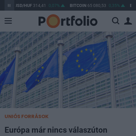
USD/HUF
314,41
0,07%
BITCOIN
65 080,53
0,35%
BUX
0
UNIÓS FORRÁSOK
Európa már nincs válaszúton