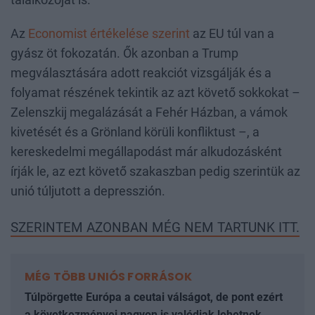
Az
Economist értékelése szerint
az EU túl van a
gyász öt fokozatán. Ők azonban a Trump
megválasztására adott reakciót vizsgálják és a
folyamat részének tekintik az azt követő sokkokat –
Zelenszkij megalázását a Fehér Házban, a vámok
kivetését és a Grönland körüli konfliktust –, a
kereskedelmi megállapodást már alkudozásként
írják le, az ezt követő szakaszban pedig szerintük az
unió túljutott a depresszión.
SZERINTEM AZONBAN MÉG NEM TARTUNK ITT.
MÉG TÖBB UNIÓS FORRÁSOK
Túlpörgette Európa a ceutai válságot, de pont ezért
a következményei nagyon is valódiak lehetnek