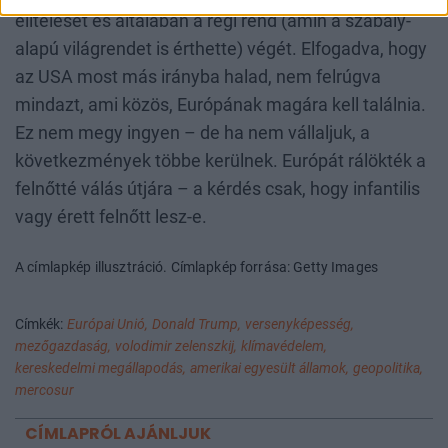
elítélését és általában a régi rend (amin a szabály-
alapú világrendet is érthette) végét. Elfogadva, hogy
az USA most más irányba halad, nem felrúgva
mindazt, ami közös, Európának magára kell találnia.
Ez nem megy ingyen – de ha nem vállaljuk, a
következmények többe kerülnek. Európát rálökték a
felnőtté válás útjára – a kérdés csak, hogy infantilis
vagy érett felnőtt lesz-e.
A címlapkép illusztráció. Címlapkép forrása: Getty Images
Címkék:
Európai Unió,
Donald Trump,
versenyképesség,
mezőgazdaság,
volodimir zelenszkij,
klímavédelem,
kereskedelmi megállapodás,
amerikai egyesült államok,
geopolitika,
mercosur
CÍMLAPRÓL AJÁNLJUK