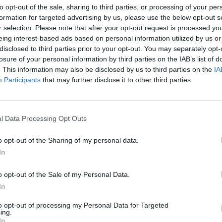
to opt-out of the sale, sharing to third parties, or processing of your per
formation for targeted advertising by us, please use the below opt-out s
r selection. Please note that after your opt-out request is processed y
eing interest-based ads based on personal information utilized by us or
disclosed to third parties prior to your opt-out. You may separately opt-
losure of your personal information by third parties on the IAB’s list of
nek türelmesnek kell lenniük az új magyar minisztere
. This information may also be disclosed by us to third parties on the
IA
 renitenseként emlegetett Orbán Viktor utódjával – sz
Participants
that may further disclose it to other third parties.
Donald Tusk lengyel kormányfő. Az EU-csúcson a tagál
sze a magyarországi választások óta, a ciprusi tagálla
r kormányfő már el sem ment.
l Data Processing Opt Outs
dén elveszítette a választásokat, már nem vett részt a brüsszeli
o opt-out of the Sharing of my personal data.
ncial Times a ciprusi uniós csúcstalálkozóról. Távollétében az E
In
iárd eurós ukrajnai hitelkeretet, és rábólintott az Oroszország e
is. Ezt a két lépést Budapest korábban hosszú...
o opt-out of the Sale of my Personal Data.
In
ASÓNK!
to opt-out of processing my Personal Data for Targeted
ing.
In