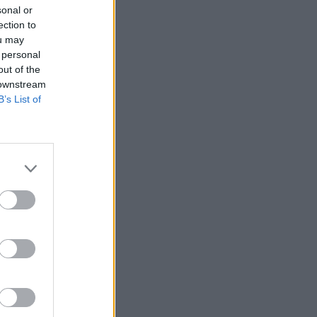
sonal or
ection to
ou may
 personal
out of the
 downstream
lnökkel, Magyar
B’s List of
emben,
lami vezetők
mi egyeztetésre a
 munkavacsorán –
urópai Unió gyorsan
lleni huszadik