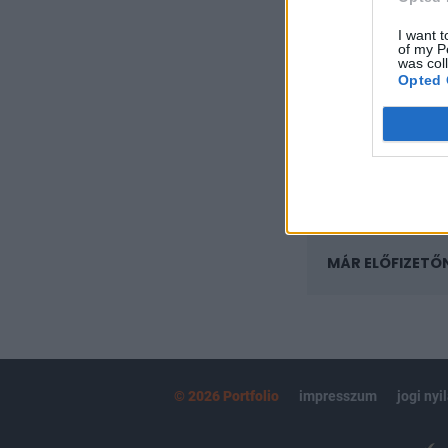
A keresett cikk 
regisztrációhoz k
I want t
of my P
was col
Az előfizetés a k
Opted 
Portfolio.hu
Kötéslisták:
kötéslistái
MÁR ELŐFIZETŐ
© 2026 Portfolio
impresszum
jogi nyi