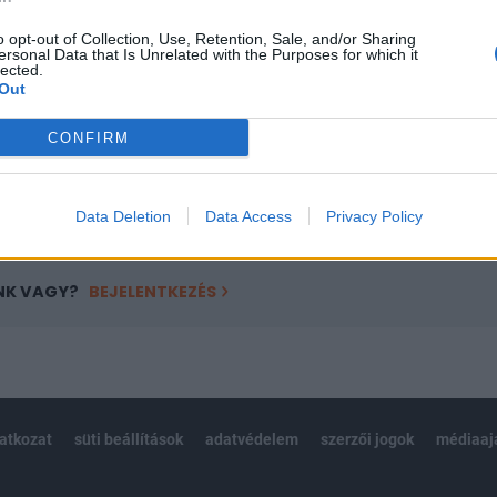
a portfolio.hu hírarchívumához tartozik, melynek olvasása előf
ötött.
o opt-out of Collection, Use, Retention, Sale, and/or Sharing
ersonal Data that Is Unrelated with the Purposes for which it
lected.
övetkezőket tartalmazza:
Out
 teljes cikkarchívum
 BÉT elmúlt 2 év napon belüli
CONFIRM
Előfizetés
Data Deletion
Data Access
Privacy Policy
NK VAGY?
BEJELENTKEZÉS
latkozat
süti beállítások
adatvédelem
szerzői jogok
médiaaj