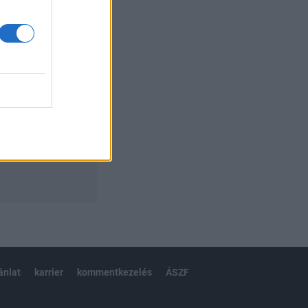
izetéses
ánlat
karrier
kommentkezelés
ÁSZF