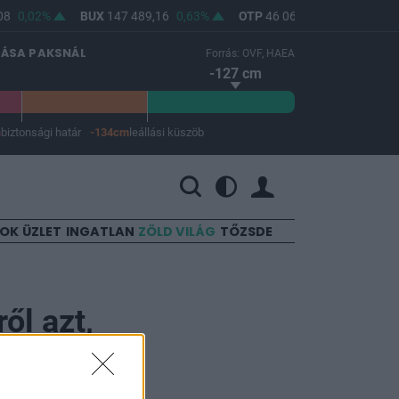
8
0,02%
BUX
147 489,16
0,63%
OTP
46 060
0,35%
MOL
LÁSA PAKSNÁL
Forrás: OVF, HAEA
-127 cm
m
biztonsági határ
-134cm
leállási küszöb
 a leállási küszöb -134 cm.
SOK
ÜZLET
INGATLAN
ZÖLD VILÁG
TŐZSDE
ől azt,
niós