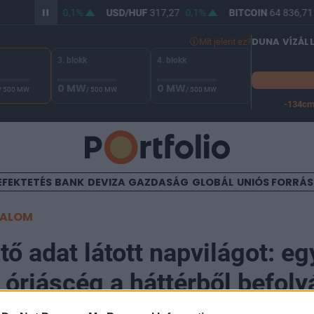
/HUF
365,78
0,1%
USD/HUF
317,27
0,1%
BITCOIN
64 836,71
DUNA VÍZÁL
Mit jelent ez?
3. blokk
4. blokk
0 MW
0 MW
/ 500 MW
/ 500 MW
/ 500 MW
-134c
A Duna vízállása Paksnál -127 cm. A leállási küszöb -134 cm,
EFEKTETÉS
BANK
DEVIZA
GAZDASÁG
GLOBÁL
UNIÓS FORRÁ
TALOM
ő adat látott napvilágot: eg
 óriáscég a háttérből befoly
övőjét