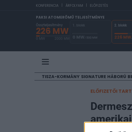
|
|
EUR
KONFERENCIA
ÁRFOLYAM
ELŐFIZETÉS
PAKSI ATOMERŐMŰ TELJESÍTMÉNYE
Összteljesítmény
1. blokk
2. blokk
226 MW
0 MW
226 MW
/ 500 MW
0 MW
2000 MW
A Paksi Atomerőmű összteljesítménye 226 MW. 
TISZA-KORMÁNY
SIGNATURE
HÁBORÚ
B
ELŐFIZETŐI TAR
Dermeszt
amerikai
Európa j