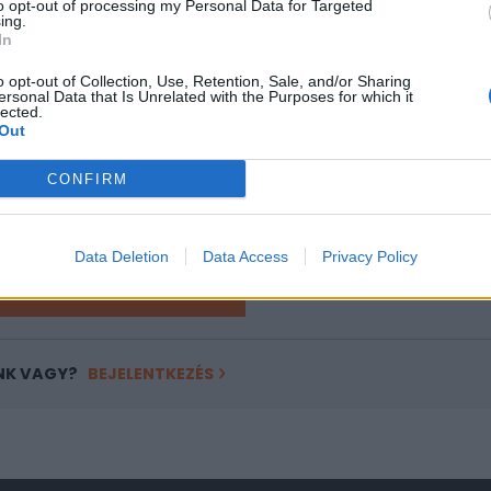
to opt-out of processing my Personal Data for Targeted
ing.
In
ASÓNK!
o opt-out of Collection, Use, Retention, Sale, and/or Sharing
a portfolio.hu hírarchívumához tartozik, melynek olvasása előf
ersonal Data that Is Unrelated with the Purposes for which it
lected.
ötött.
Out
övetkezőket tartalmazza:
CONFIRM
 teljes cikkarchívum
 BÉT elmúlt 2 év napon belüli
Data Deletion
Data Access
Privacy Policy
Előfizetés
NK VAGY?
BEJELENTKEZÉS