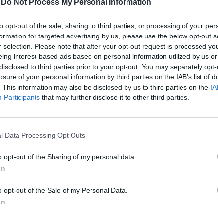
-
Do Not Process My Personal Information
to opt-out of the sale, sharing to third parties, or processing of your per
formation for targeted advertising by us, please use the below opt-out s
r selection. Please note that after your opt-out request is processed y
eing interest-based ads based on personal information utilized by us or
tság külső tanácsadókra fordított kiadásai 2014 és 20
disclosed to third parties prior to your opt-out. You may separately opt-
d euróra nőttek, az energia- és klímapolitikai területe
losure of your personal information by third parties on the IAB’s list of
. This information may also be disclosed by us to third parties on the
IA
s. A Financial Times által idézett elemzés szerint a n
Participants
that may further disclose it to other third parties.
állapodás utáni szabályozási munkák felfutása. A ta
összeférhetetlenségi aggályokat vet fel, mivel több c
tságnak és iparági szereplőknek is. A lap kiemelt péld
l Data Processing Opt Outs
use-t, amely számos hidrogénpolitikai szerződést kap
özben gáz- és hidrogénipari lobbiszervezetekkel is egy
o opt-out of the Sharing of my personal data.
In
026Szeptember 8-án jön az év egyik legjelentősebb üzleti fennt
folio Sustainable World 2026. A szektorsemleges konferencia a 
o opt-out of the Sale of my Personal Data.
tásokkal, a legégetőbb beavatkozási gyakorlatokkal foglalkozik,
In
ards díjátadónak is. Részletek a linken.Információ és jelentkez