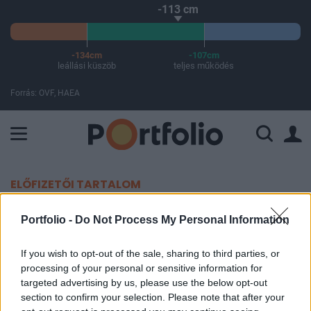
-113 cm
-134cm
-107cm
leállási küszöb
teljes működés
Forrás: OVF, HAEA
A Paksi Atomerőmű összteljesítménye 443 MW. A Duna vízállá
ELŐFIZETŐI TARTALOM
Gyarmattá válik egész Európa,
Portfolio -
Do Not Process My Personal Information
egyetlen kiút maradt
If you wish to opt-out of the sale, sharing to third parties, or
processing of your personal or sensitive information for
Portfolio
targeted advertising by us, please use the below opt-out
2026. május 11. 08:45
section to confirm your selection. Please note that after your