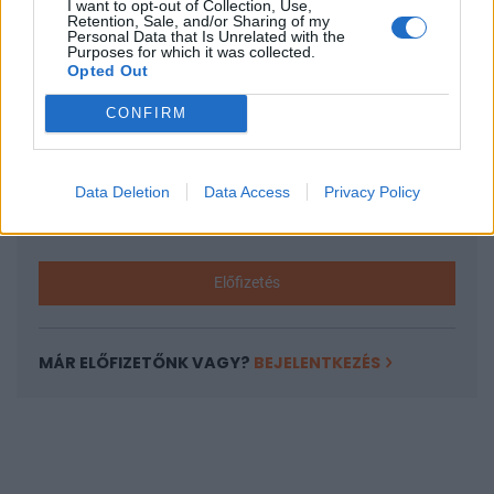
I want to opt-out of Collection, Use,
KEDVES OLVASÓNK!
Retention, Sale, and/or Sharing of my
Personal Data that Is Unrelated with the
A keresett cikk a portfolio.hu hírarchívumához
Purposes for which it was collected.
Opted Out
tartozik, melynek olvasása előfizetéses
regisztrációhoz kötött.
CONFIRM
Az előfizetés a következőket tartalmazza:
Portfolio.hu teljes cikkarchívum
Data Deletion
Data Access
Privacy Policy
Kötéslisták: BÉT elmúlt 2 év napon belüli
kötéslistái
Előfizetés
MÁR ELŐFIZETŐNK VAGY?
BEJELENTKEZÉS