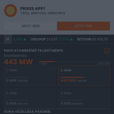
FRISSS APP!
Tény, elemzés, vélemény
MOST NEM
LETÖLTÖM
364,56
0,38%
USD/HUF
315,87
0,53%
BITCOIN
63 959,70
-1,
PAKSI ATOMERŐMŰ TELJESÍTMÉNYE
Összteljesítmény
443 MW
0 MW
2000 MW
1. blokk
2. blokk
0 MW
443 MW
/ 500 MW
/ 500 MW
3. blokk
4. blokk
0 MW
0 MW
/ 500 MW
/ 500 MW
DUNA VÍZÁLLÁSA PAKSNÁL