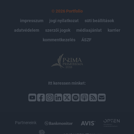
© 2026 Portfolio
impresszum
jogi nyilatkozat
süti beállítások
adatvédelem
szerzői jogok
médiaajánlat
karrier
kommentkezelés
ÁSZF
Itt keressen minket:
Partnereink