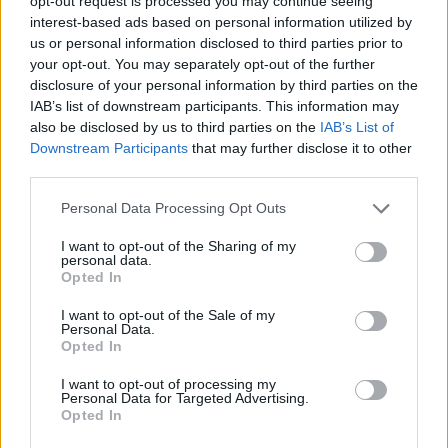
opt-out request is processed you may continue seeing
Európa ismét lemaradt az önvezető járművek
interest-based ads based on personal information utilized by
us or personal information disclosed to third parties prior to
versenyében – figyelmeztet a francia Stratégiai és
your opt-out. You may separately opt-out of the further
Tervezési Főbizottság (HCSP) hétfőn közzétett
disclosure of your personal information by third parties on the
tanulmánya. A jelentés szerint az amerikai és
IAB’s list of downstream participants. This information may
kínai technológiai fölény új digitális és ipari
also be disclosed by us to third parties on the
IAB’s List of
Downstream Participants
that may further disclose it to other
függőséget teremthet. Eközben az autonóm
third parties.
járművekben rejlő lehetőségek messze
túlmutatnak a robotaxikon.
Personal Data Processing Opt Outs
I want to opt-out of the Sharing of my
Deep Tech 2026Kutatás, ipar, tőke: hol születnek a
personal data.
következő évtized nagy üzleti lehetőségei? November 18-án
Opted In
érkezik a Portfolio első deep tech konferenciája,
I want to opt-out of the Sale of my
regisztráció és részletek itt!Információ és jelentkezésAz
Personal Data.
önvezető járművek piaci térhódítása az elmúlt hónapokban
Opted In
jelentősen felgyorsult, amire jó példa, hogy az Egyesült
I want to opt-out of processing my
Államokban az Alphabet leányvállalata...
Personal Data for Targeted Advertising.
Opted In