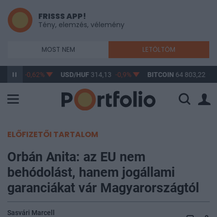
FRISSS APP!
Tény, elemzés, vélemény
MOST NEM
LETÖLTÖM
363,14
-0,62%
USD/HUF
314,13
-0,9%
BITCOIN
64 803,22
0,
ELŐFIZETŐI TARTALOM
Orbán Anita: az EU nem
behódolást, hanem jogállami
garanciákat vár Magyarországtól
Sasvári Marcell