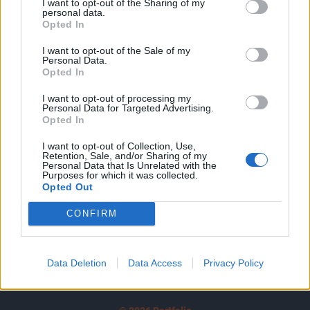
I want to opt-out of the Sharing of my
A keresett cikk a portfolio.hu hírarchívumához
personal data.
tartozik, melynek olvasása előfizetéses
Opted In
regisztrációhoz kötött.
I want to opt-out of the Sale of my
Personal Data.
Az előfizetés a következőket tartalmazza:
Opted In
Portfolio.hu teljes cikkarchívum
I want to opt-out of processing my
Kötéslisták: BÉT elmúlt 2 év napon belüli
Personal Data for Targeted Advertising.
kötéslistái
Opted In
I want to opt-out of Collection, Use,
Előfizetés
Retention, Sale, and/or Sharing of my
Personal Data that Is Unrelated with the
Purposes for which it was collected.
Opted Out
MÁR ELŐFIZETŐNK VAGY?
BEJELENTKEZÉS
CONFIRM
Data Deletion
Data Access
Privacy Policy