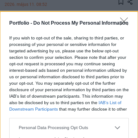
2026. május 11. 08:52
Hétfőn reggel az elsők között hallgatják meg az
Portfolio -
Do Not Process My Personal Information
Európai Uniós ügyek bizottságában Orbán Anitát
mint leendő külügyminisztert. Cikkünkben élőben
If you wish to opt-out of the sale, sharing to third parties, or
tudósítunk az elhangzottakról.
processing of your personal or sensitive information for
targeted advertising by us, please use the below opt-out
section to confirm your selection. Please note that after your
Back to Europe 2026Az áprilisi választások után
opt-out request is processed you may continue seeing
visszakerült az európai térképre Magyarország, a kormány
interest-based ads based on personal information utilized by
kiemelt célja az uniós források hazahozatala, illetve
us or personal information disclosed to third parties prior to
hosszabb távon az euró bevezetése. Milyen utat kell
your opt-out. You may separately opt-out of the further
bejárnia Magyarországnak addig és mekkora lökést
disclosure of your personal information by third parties on the
adhatnak az uniós pénzek a gazdaságnak? Ezzel a
IAB’s list of downstream participants. This information may
kérdéssel foglalkozik a Portfolio konferenciája, mely
also be disclosed by us to third parties on the
IAB’s List of
Downstream Participants
that may further disclose it to other
szakértőkkel...
third parties.
Personal Data Processing Opt Outs
KEDVES OLVASÓNK!