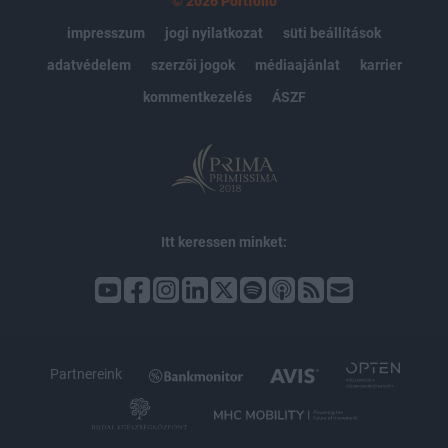
© 2026 Portfolio
impresszum
jogi nyilatkozat
süti beállítások
adatvédelem
szerzői jogok
médiaajánlat
karrier
kommentkezelés
ÁSZF
Itt keressen minket:
Partnereink