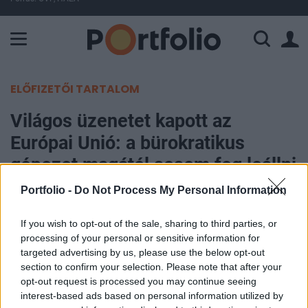
A Paksi Atomerőmű összteljesítménye 225 MW. A Duna vízállá
ELŐFIZETŐI TARTALOM
Világos üzenetet kapott az
Európai Unió: a bürokratikus
gépezet magától sosem fog leállni
Portfolio -
Do Not Process My Personal Information
Portfolio
2026. május 11. 08:59
If you wish to opt-out of the sale, sharing to third parties, or
processing of your personal or sensitive information for
Lengyelország az uniós dereguláció mintaországa
targeted advertising by us, please use the below opt-out
section to confirm your selection. Please note that after your
lehet - véli Rafał Brzoska, az InPost alapító-
opt-out request is processed you may continue seeing
vezérigazgatója az Euronews szerint. Az
interest-based ads based on personal information utilized by
üzletember a Katowicében megrendezett Európai