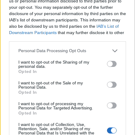
us or personal information disclosed to third parties prior to
Gazdasági Kongresszuson beszélt a lengyel
your opt-out. You may separately opt-out of the further
disclosure of your personal information by third parties on the
bürokráciacsökkentés eddigi eredményeiről,
IAB’s list of downstream participants. This information may
amelyeket példának állított a deregulációra
also be disclosed by us to third parties on the
IAB’s List of
törekvő Európai Uniónak is.
Downstream Participants
that may further disclose it to other
third parties.
Szeged - Merre tovább hazai kkv-k? - Versenyképesség
2026-banMerre tovább hazai kkv-k? - Versenyképesség
Personal Data Processing Opt Outs
2026-ban! Jön a Portfolio félnapos, üzleti vidéki
I want to opt-out of the Sharing of my
rendezvénysorozata, ami naprakész gazdasági és
personal data.
Opted In
pénzügyi helyzetképpel segíti a helyi kkv-szektort.
Szeptemberben Szegeden és Kecskeméten
I want to opt-out of the Sale of my
találkozunk!Információ és jelentkezésAz elmúlt 14
Personal Data.
Opted In
hónapban közel kétszáz konkrét...
I want to opt-out of processing my
Personal Data for Targeted Advertising.
KEDVES OLVASÓNK!
Opted In
A keresett cikk a portfolio.hu hírarchívumához
I want to opt-out of Collection, Use,
Retention, Sale, and/or Sharing of my
tartozik, melynek olvasása előfizetéses
Personal Data that Is Unrelated with the