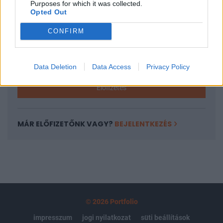
Purposes for which it was collected.
regisztrációhoz kötött.
Opted Out
Az előfizetés a következőket tartalmazza:
CONFIRM
Portfolio.hu teljes cikkarchívum
Kötéslisták: BÉT elmúlt 2 év napon belüli
kötéslistái
Data Deletion
Data Access
Privacy Policy
Előfizetés
MÁR ELŐFIZETŐNK VAGY?
BEJELENTKEZÉS
© 2026 Portfolio
impresszum
jogi nyilatkozat
süti beállítások