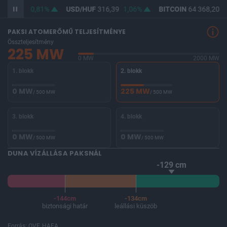
F
364,67
0,81%
USD/HUF
316,39
1,06%
BITCOIN
64 368,20
-
PAKSI ATOMERŐMŰ TELJESÍTMÉNYE
Összteljesítmény
225 MW
0 MW
2000 MW
1. blokk
2. blokk
0 MW
225 MW
/ 500 MW
/ 500 MW
3. blokk
4. blokk
0 MW
0 MW
/ 500 MW
/ 500 MW
DUNA VÍZÁLLÁSA PAKSNÁL
-129 cm
-144cm
-134cm
biztonsági határ
leállási küszöb
Forrás: OVF, HAEA