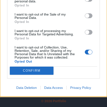
personal data.
tartozik, melynek olvasása előfizetéses
Opted In
regisztrációhoz kötött.
I want to opt-out of the Sale of my
Az előfizetés a következőket tartalmazza:
Personal Data.
Opted In
Portfolio.hu teljes cikkarchívum
Kötéslisták: BÉT elmúlt 2 év napon belüli
I want to opt-out of processing my
Personal Data for Targeted Advertising.
kötéslistái
Opted In
Előfizetés
I want to opt-out of Collection, Use,
Retention, Sale, and/or Sharing of my
Personal Data that Is Unrelated with the
Purposes for which it was collected.
Opted Out
MÁR ELŐFIZETŐNK VAGY?
BEJELENTKEZÉS
CONFIRM
Data Deletion
Data Access
Privacy Policy
© 2026 Portfolio