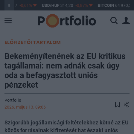
F
363,17
-0,61%
USD/HUF
314,20
-0,87%
BITCOIN
64 970,35
ELŐFIZETŐI TARTALOM
Bekeményítenének az EU kritikus
tagállamai: nem adnák csak úgy
oda a befagyasztott uniós
pénzeket
Portfolio
2026. május 13. 09:06
Szigorúbb jogállamisági feltételekhez kötné az EU
közös forrásainak kifizetését hat északi uniós