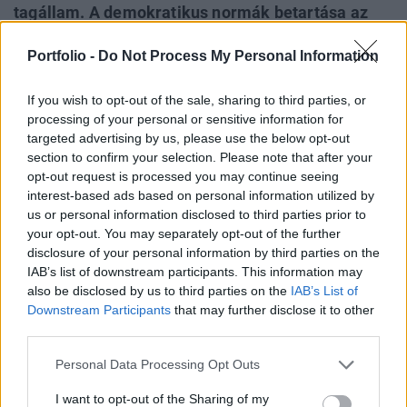
tagállam. A demokratikus normák betartása az
uniós költségvetési tárgyalások egyik fő
Portfolio -
Do Not Process My Personal Information
ütközőpontja marad, amely még az uniós
agrártámogatásokra is kiterjedhet – számolt be a
If you wish to opt-out of the sale, sharing to third parties, or
Financial Times.
processing of your personal or sensitive information for
targeted advertising by us, please use the below opt-out
Back to Europe 2026Az áprilisi választások után
section to confirm your selection. Please note that after your
visszakerült az európai térképre Magyarország, a kormány
opt-out request is processed you may continue seeing
kiemelt célja az uniós források hazahozatala, illetve
interest-based ads based on personal information utilized by
hosszabb távon az euró bevezetése. Milyen utat kell
us or personal information disclosed to third parties prior to
bejárnia Magyarországnak addig és mekkora lökést
your opt-out. You may separately opt-out of the further
disclosure of your personal information by third parties on the
adhatnak az uniós pénzek a gazdaságnak? Ezzel a
IAB’s list of downstream participants. This information may
kérdéssel foglalkozik a Portfolio konferenciája, mely
also be disclosed by us to third parties on the
IAB’s List of
szakértőkkel...
Downstream Participants
that may further disclose it to other
third parties.
KEDVES OLVASÓNK!
Personal Data Processing Opt Outs
A keresett cikk a portfolio.hu hírarchívumához
I want to opt-out of the Sharing of my