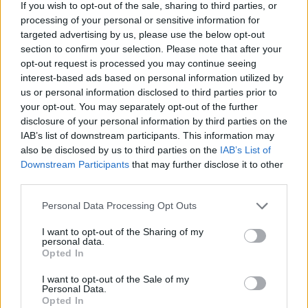
If you wish to opt-out of the sale, sharing to third parties, or
előtt. A memorandum rögzíti a támogatás
processing of your personal or sensitive information for
feltételeit, köztük demokratikus és jogállamisági
targeted advertising by us, please use the below opt-out
section to confirm your selection. Please note that after your
követelményeket, valamint költségvetési
opt-out request is processed you may continue seeing
reformokat, amelyek a Bizottság becslése szerint
interest-based ads based on personal information utilized by
évente mintegy 6 milliárd euró többletbevételt
us or personal information disclosed to third parties prior to
hozhatnak Ukrajnának. Az első, 3,2 milliárd eurós
your opt-out. You may separately opt-out of the further
disclosure of your personal information by third parties on the
részletet a Bizottság még 2026 júniusában
IAB’s list of downstream participants. This information may
szeretné kifizetni, ehhez azonban Kijevnek is alá
also be disclosed by us to third parties on the
IAB’s List of
kell írnia és ratifikálnia kell a megállapodást,
Downstream Participants
that may further disclose it to other
valamint igazolnia kell a reformfeltételek
third parties.
teljesítését. A támogatás makroszintű
Personal Data Processing Opt Outs
költségvetési segítségként működik, tehát nem
célzott védelmi vagy energetikai finanszírozás,
I want to opt-out of the Sharing of my
personal data.
hanem az ukrán állam működőképességének és
Opted In
pénzügyi irányításának megerősítését szolgálja.
I want to opt-out of the Sale of my
Personal Data.
Az Európai Bizottság aláírta azt az Ukrajnával kötendő
Opted In