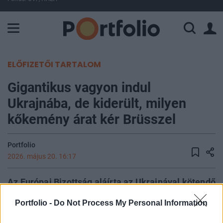
A Paksi Atomerőmű összteljesítménye 225 MW. A Duna vízállá
ELŐFIZETŐI TARTALOM
Gigantikus vagyon indul
Ukrajnába, de kiderült, milyen
kőkemény árat kér Brüsszel
Portfolio
2026. május 20. 16:17
Az Európai Bizottság aláírta az Ukrajnával kötendő
egyetértési megállapodást, amely megnyitja az
Portfolio -
Do Not Process My Personal Information
utat a 90 milliárd eurós támogatási csomag első
makroszintű pénzügyi részletének folyósítása