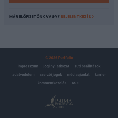
MÁR ELŐFIZETŐNK VAGY?
BEJELENTKEZÉS
© 2026 Portfolio
impresszum
jogi nyilatkozat
süti beállítások
adatvédelem
szerzői jogok
médiaajánlat
karrier
kommentkezelés
ÁSZF