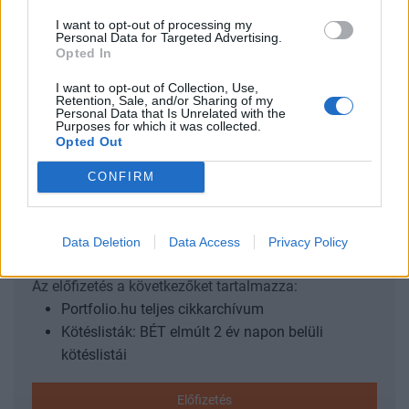
egyetértési megállapodást, amely megnyitja az utat az új
I want to opt-out of processing my
makroszintű pénzügyi támogatás első részletének
Personal Data for Targeted Advertising.
kifizetése előtt az úgynevezett Ukrajna támogatási hitel
Opted In
(Ukraine Support Loan) részeként. A dokumentumot az
I want to opt-out of Collection, Use,
uniós oldalról Valdis Dombrovskis gazdaságért,
Retention, Sale, and/or Sharing of my
Personal Data that Is Unrelated with the
termelékenységért, végrehajtásért és egyszerűsítésért...
Purposes for which it was collected.
Opted Out
KEDVES OLVASÓNK!
CONFIRM
A keresett cikk a portfolio.hu hírarchívumához
tartozik, melynek olvasása előfizetéses
Data Deletion
Data Access
Privacy Policy
regisztrációhoz kötött.
Az előfizetés a következőket tartalmazza:
Portfolio.hu teljes cikkarchívum
Kötéslisták: BÉT elmúlt 2 év napon belüli
kötéslistái
Előfizetés