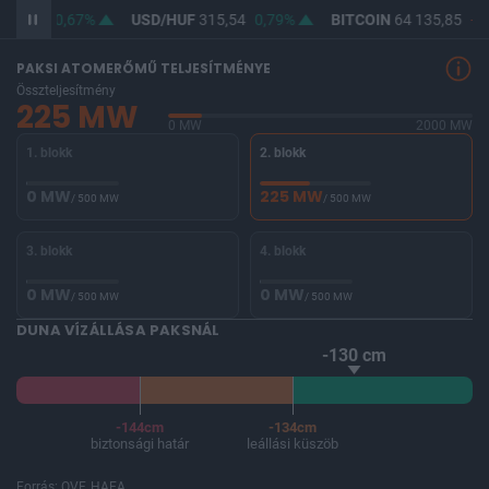
364,14
0,67%
USD/HUF
315,54
0,79%
BITCOIN
64 135,85
-0,
PAKSI ATOMERŐMŰ TELJESÍTMÉNYE
Összteljesítmény
225 MW
0 MW
2000 MW
1. blokk
2. blokk
0 MW
225 MW
/ 500 MW
/ 500 MW
3. blokk
4. blokk
0 MW
0 MW
/ 500 MW
/ 500 MW
DUNA VÍZÁLLÁSA PAKSNÁL
-130 cm
-144cm
-134cm
biztonsági határ
leállási küszöb
Forrás: OVF, HAEA