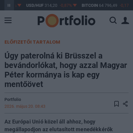
7
-0,61%
USD/HUF
314,20
-0,87%
BITCOIN
64 796,49
-0,17%
ELŐFIZETŐI TARTALOM
Úgy paterolná ki Brüsszel a
bevándorlókat, hogy azzal Magyar
Péter kormánya is kap egy
mentőövet
Portfolio
2026. május 20. 08:43
Az Európai Unió közel áll ahhoz, hogy
megállapodjon az elutasított menedékkérők