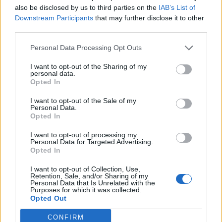
also be disclosed by us to third parties on the
IAB’s List of
visszakerült az európai térképre Magyarország, a kormány
Downstream Participants
that may further disclose it to other
kiemelt célja az uniós források hazahozatala, illetve
third parties.
hosszabb távon az euró bevezetése. Milyen utat kell
bejárnia Magyarországnak addig és mekkora lökést
Personal Data Processing Opt Outs
adhatnak az uniós pénzek a gazdaságnak? Ezzel a
I want to opt-out of the Sharing of my
kérdéssel foglalkozik a Portfolio konferenciája, mely
personal data.
Opted In
szakértőkkel...
I want to opt-out of the Sale of my
Personal Data.
KEDVES OLVASÓNK!
Opted In
A keresett cikk a portfolio.hu hírarchívumához
I want to opt-out of processing my
Personal Data for Targeted Advertising.
tartozik, melynek olvasása előfizetéses
Opted In
regisztrációhoz kötött.
I want to opt-out of Collection, Use,
Az előfizetés a következőket tartalmazza:
Retention, Sale, and/or Sharing of my
Personal Data that Is Unrelated with the
Portfolio.hu teljes cikkarchívum
Purposes for which it was collected.
Opted Out
Kötéslisták: BÉT elmúlt 2 év napon belüli
kötéslistái
CONFIRM