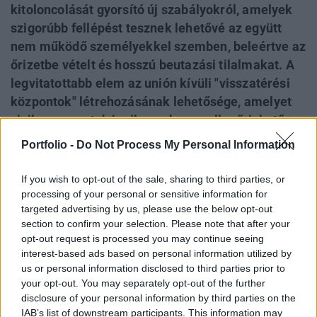
kitoloncolását gyorsító új szabályokról, amelyek
szigorúbb fellépést tesznek lehetővé az együtt
nem működő személyekkel szemben, beleértve az
őrizetbe vételt és hosszú beutazási tilalmakat. A
legvitatottabb elem az unión kívüli "visszatérési
központok" létrehozásának lehetősége, amelyet
civil szervezetek jogilag nehezen ellenőrizhető
offshore fogvatartási helyekként kritizálnak. A
Portfolio -
Do Not Process My Personal Information
reform az Európai Parlamentet is megosztotta, a
jobbközép Néppárt a hagyományos centrista
If you wish to opt-out of the sale, sharing to third parties, or
szövetségesek helyett jobboldali frakciókkal
processing of your personal or sensitive information for
targeted advertising by us, please use the below opt-out
alakította ki tárgyalási pozícióját. Magyar Péter
section to confirm your selection. Please note that after your
kormánya számára a javaslat elfogadása
opt-out request is processed you may continue seeing
politikailag vállalható kompromisszumot
interest-based ads based on personal information utilized by
jelenthet, és hozzájárulhat a napi egymillió eurós
us or personal information disclosed to third parties prior to
your opt-out. You may separately opt-out of the further
uniós bírság alóli mentesüléshez is.
disclosure of your personal information by third parties on the
IAB’s list of downstream participants. This information may
Back to Europe 2026Az áprilisi választások után