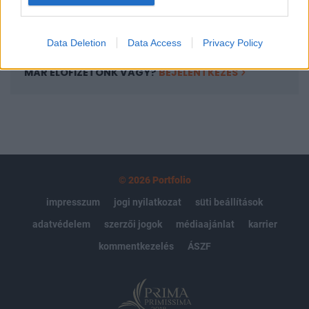
Előfizetés
Data Deletion
Data Access
Privacy Policy
MÁR ELŐFIZETŐNK VAGY?
BEJELENTKEZÉS
© 2026 Portfolio
impresszum
jogi nyilatkozat
süti beállítások
adatvédelem
szerzői jogok
médiaajánlat
karrier
kommentkezelés
ÁSZF