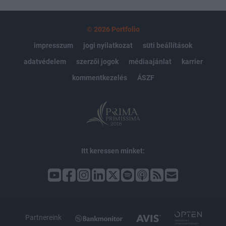
© 2026 Portfolio
impresszum
jogi nyilatkozat
süti beállítások
adatvédelem
szerzői jogok
médiaajánlat
karrier
kommentkezelés
ÁSZF
Itt keressen minket:
Partnereink