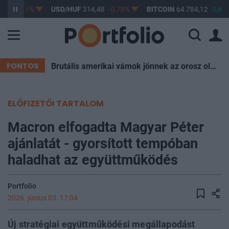
55
-0,51%
USD/HUF
314,48
-0,78%
BITCOIN
64 784,12
0,81
FONTOS
Brutális amerikai vámok jönnek az orosz olaj miatt, Magyarország is aggódhat
ELŐFIZETŐI TARTALOM
Macron elfogadta Magyar Péter
ajánlatát - gyorsított tempóban
haladhat az együttműködés
Portfolio
2026. június 03. 17:04
Új stratégiai együttműködési megállapodást