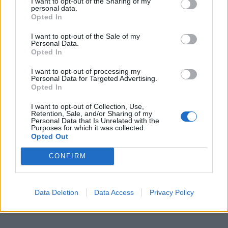
I want to opt-out of the Sharing of my
personal data.
KEDVES OLVASÓNK!
Opted In
A keresett cikk a portfolio.hu hírarchívumához
I want to opt-out of the Sale of my
Personal Data.
tartozik, melynek olvasása előfizetéses
Opted In
regisztrációhoz kötött.
I want to opt-out of processing my
Az előfizetés a következőket tartalmazza:
Personal Data for Targeted Advertising.
Opted In
Portfolio.hu teljes cikkarchívum
Kötéslisták: BÉT elmúlt 2 év napon belüli
I want to opt-out of Collection, Use,
Retention, Sale, and/or Sharing of my
kötéslistái
Personal Data that Is Unrelated with the
Purposes for which it was collected.
Opted Out
Előfizetés
CONFIRM
MÁR ELŐFIZETŐNK VAGY?
BEJELENTKEZÉS
Data Deletion
Data Access
Privacy Policy