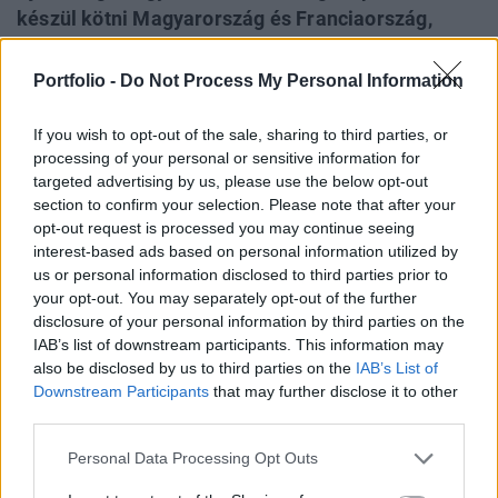
készül kötni Magyarország és Franciaország,
amelyet a tervek szerint még az október 23-i
nemzeti ünnep előtt írhatnak alá. Magyar Péter
Portfolio -
Do Not Process My Personal Information
szerint az energetika, a védelem, a kutatás-
fejlesztés és az uniós ügyek területén is
If you wish to opt-out of the sale, sharing to third parties, or
processing of your personal or sensitive information for
jelentősen erősödhetnek a francia–magyar
targeted advertising by us, please use the below opt-out
kapcsolatok, miközben a magyar miniszterelnök
section to confirm your selection. Please note that after your
meghívást kapott a július 14-i francia nemzeti
opt-out request is processed you may continue seeing
ünnepségre is.
interest-based ads based on personal information utilized by
us or personal information disclosed to third parties prior to
Máris megvan Emmanuel Macron francia elnök és Magyar
your opt-out. You may separately opt-out of the further
disclosure of your personal information by third parties on the
Péter magyar miniszterelnök párizsi találkozójának egyik
IAB’s list of downstream participants. This information may
legfontosabb eredménye, miszerint a két ország új
also be disclosed by us to third parties on the
IAB’s List of
stratégiai együttműködési megállapodás készít elő. A
Downstream Participants
that may further disclose it to other
magyar kormányfő ráadásul arról tett közzé bejegyzést,
third parties.
hogy ahogy azt a tárgyalások előtt jelezte, a részleteket
még az október 23-i nemzeti ünnep előtt...
Personal Data Processing Opt Outs