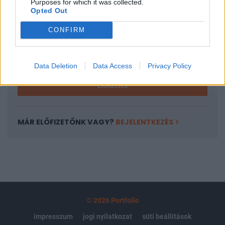
Purposes for which it was collected.
regisztrációhoz kötött.
Opted Out
Az előfizetés a következőket tartalmazza:
CONFIRM
Portfolio.hu teljes cikkarchívum
Kötéslisták: BÉT elmúlt 2 év napon belüli
kötéslistái
Data Deletion
Data Access
Privacy Policy
Előfizetés
MÁR ELŐFIZETŐNK VAGY?
BEJELENTKEZÉS
© 2026 Portfolio
impresszum
jogi nyilatkozat
süti beállítások