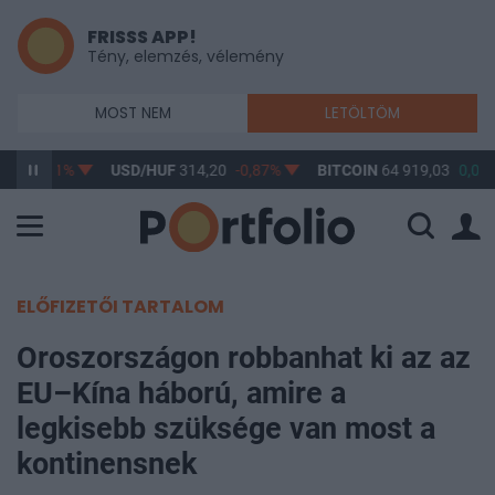
FRISSS APP!
Tény, elemzés, vélemény
MOST NEM
LETÖLTÖM
17
-0,61%
USD/HUF
314,20
-0,87%
BITCOIN
64 919,03
0,05%
ELŐFIZETŐI TARTALOM
Oroszországon robbanhat ki az az
EU–Kína háború, amire a
legkisebb szüksége van most a
kontinensnek