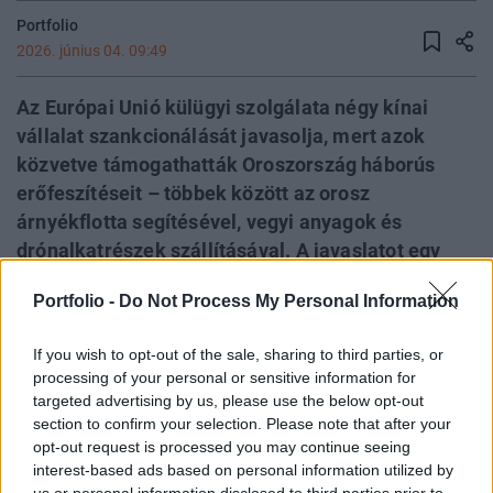
Portfolio
2026. június 04. 09:49
Az Európai Unió külügyi szolgálata négy kínai
vállalat szankcionálását javasolja, mert azok
közvetve támogathatták Oroszország háborús
erőfeszítéseit – többek között az orosz
árnyékflotta segítésével, vegyi anyagok és
drónalkatrészek szállításával. A javaslatot egy
úgynevezett "mini" szankciós csomag részeként a
Portfolio -
Do Not Process My Personal Information
külügyminiszterek június 15-i ülésén fogadhatják
el, miközben az EU már a szélesebb körű 21.
If you wish to opt-out of the sale, sharing to third parties, or
szankciós csomagon is dolgozik. A kínai cégek
processing of your personal or sensitive information for
mellett több Egyesült Arab Emírségekben,
targeted advertising by us, please use the below opt-out
Törökországban és Azerbajdzsánban működő
section to confirm your selection. Please note that after your
opt-out request is processed you may continue seeing
vállalat, valamint a Lukoil leányvállalatai is a
interest-based ads based on personal information utilized by
listára kerülhetnek. A lépés tovább élezheti az
us or personal information disclosed to third parties prior to