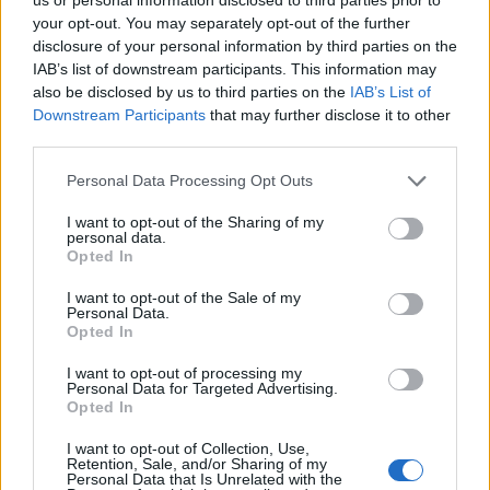
amúgy is feszült EU–Kína viszonyt, miután Peking
your opt-out. You may separately opt-out of the further
már korábban határozott ellenintézkedéseket
disclosure of your personal information by third parties on the
IAB’s list of downstream participants. This information may
helyezett kilátásba az újabb korlátozások esetére.
also be disclosed by us to third parties on the
IAB’s List of
Az új magyar kormány is egy feszült helyzetben
Downstream Participants
that may further disclose it to other
találhatja magát a 21. szankciós csomaggal.
third parties.
Az Európai Unió külügyi szolgálata négy kínai vállalat
Personal Data Processing Opt Outs
szankcionálását javasolja, mert Brüsszel szerint ezek a
I want to opt-out of the Sharing of my
cégek közvetve támogatják Oroszország Ukrajna elleni
personal data.
háborúját – derül ki a Politico által megszerzett
Opted In
dokumentumokból. A javaslat alapján a kínai vállalatok az
I want to opt-out of the Sale of my
orosz árnyékflottát segíthették, vegyi anyagokat
Personal Data.
Opted In
biztosíthattak az orosz hadsereg számára, illetve...
I want to opt-out of processing my
Personal Data for Targeted Advertising.
KEDVES OLVASÓNK!
Opted In
A keresett cikk a portfolio.hu hírarchívumához
I want to opt-out of Collection, Use,
Retention, Sale, and/or Sharing of my
tartozik, melynek olvasása előfizetéses
Personal Data that Is Unrelated with the