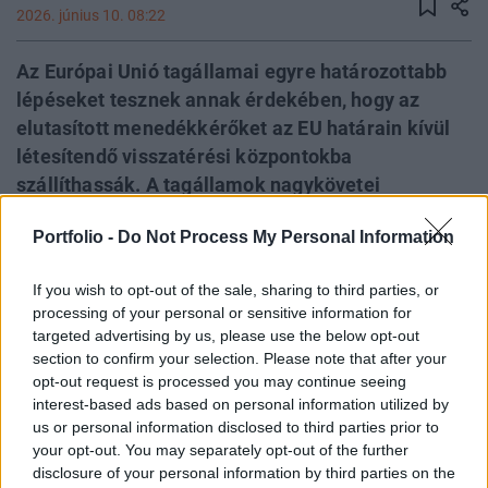
2026. június 10. 08:22
Az Európai Unió tagállamai egyre határozottabb
lépéseket tesznek annak érdekében, hogy az
elutasított menedékkérőket az EU határain kívül
létesítendő visszatérési központokba
szállíthassák. A tagállamok nagykövetei
várhatóan már szerdán jóváhagyják az ehhez
Portfolio -
Do Not Process My Personal Information
szükséges új szabályozási keretet, miközben több
ország már saját központok felállításának konkrét
If you wish to opt-out of the sale, sharing to third parties, or
tervein dolgozik – közölte a Politico. Olaszország
processing of your personal or sensitive information for
már csinált egy hasonló mintaprojektet
targeted advertising by us, please use the below opt-out
Albániában, amelyet az Európai Bizottság nem
section to confirm your selection. Please note that after your
opt-out request is processed you may continue seeing
mert magától megpróbálni. A tervet jogvédők az
interest-based ads based on personal information utilized by
emberi jogok veszélybe kerülése miatt
us or personal information disclosed to third parties prior to
aggályosnak tartják, ezért a legtöbb ország csak
your opt-out. You may separately opt-out of the further
csendben meri támogatni azt.
disclosure of your personal information by third parties on the