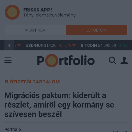
FRISSS APP!
Tény, elemzés, vélemény
MOST NEM
LETÖLTÖM
7
-0,61%
USD/HUF
314,20
-0,87%
BITCOIN
64 993,69
0,16%
ELŐFIZETŐI TARTALOM
Migrációs paktum: kiderült a
részlet, amiről egy kormány se
szívesen beszél
Portfolio