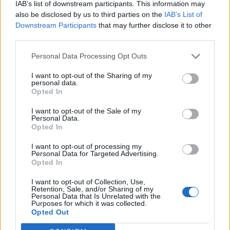
IAB’s list of downstream participants. This information may
Back to Europe 2026Az áprilisi választások után
also be disclosed by us to third parties on the
IAB’s List of
visszakerült az európai térképre Magyarország, a kormány
Downstream Participants
that may further disclose it to other
third parties.
kiemelt célja az uniós források hazahozatala, illetve
hosszabb távon az euró bevezetése. Milyen utat kell
Personal Data Processing Opt Outs
bejárnia Magyarországnak addig és mekkora lökést
adhatnak az uniós pénzek a gazdaságnak? Ezzel a
I want to opt-out of the Sharing of my
personal data.
kérdéssel foglalkozik a Portfolio konferenciája, mely
Opted In
szakértőkkel...
I want to opt-out of the Sale of my
Personal Data.
Opted In
KEDVES OLVASÓNK!
I want to opt-out of processing my
A keresett cikk a portfolio.hu hírarchívumához
Personal Data for Targeted Advertising.
Opted In
tartozik, melynek olvasása előfizetéses
regisztrációhoz kötött.
I want to opt-out of Collection, Use,
Retention, Sale, and/or Sharing of my
Az előfizetés a következőket tartalmazza:
Personal Data that Is Unrelated with the
Purposes for which it was collected.
Portfolio.hu teljes cikkarchívum
Opted Out
Kötéslisták: BÉT elmúlt 2 év napon belüli