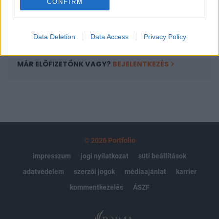
CONFIRM
kötéslistái
Előfizetés
Data Deletion
Data Access
Privacy Policy
MÁR ELŐFIZETŐNK VAGY?
BEJELENTKEZÉS
© 2026 Portfolio
impresszum
jogi nyilatkozat
süti beállítások
adatvédelem
szerzői jogok
médiaajánlat
karrier
kommentkezelés
ÁSZF