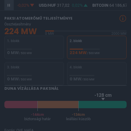
F
365,33
-0,02%
USD/HUF
317,02
0,02%
BITCOIN
64 186,67
-
PAKSI ATOMERŐMŰ TELJESÍTMÉNYE
Összteljesítmény
224 MW
0 MW
2000 MW
1. blokk
2. blokk
0 MW
224 MW
/ 500 MW
/ 500 MW
3. blokk
4. blokk
0 MW
0 MW
/ 500 MW
/ 500 MW
DUNA VÍZÁLLÁSA PAKSNÁL
-128 cm
-144cm
-134cm
biztonsági határ
leállási küszöb
Forrás: OVF, HAEA