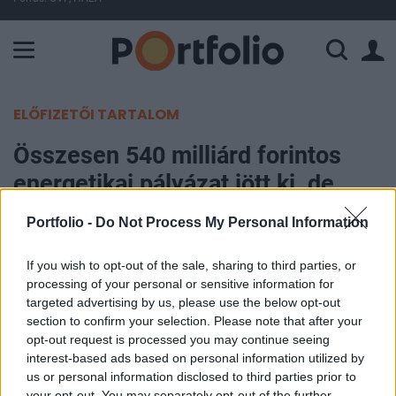
A Paksi Atomerőmű összteljesítménye 224 MW. A Duna vízállá
ELŐFIZETŐI TARTALOM
Összesen 540 milliárd forintos
energetikai pályázat jött ki, de
nagyon szoros a határidő
Portfolio -
Do Not Process My Personal Information
Kabát Krisztián
If you wish to opt-out of the sale, sharing to third parties, or
2026. június 10. 11:47
processing of your personal or sensitive information for
targeted advertising by us, please use the below opt-out
section to confirm your selection. Please note that after your
A kormány több száz milliárd forintos vissza nem
opt-out request is processed you may continue seeing
térítendő támogatási programot hirdetett az
interest-based ads based on personal information utilized by
áramhálózati engedélyesek számára a nemrég
us or personal information disclosed to third parties prior to
felszabadított uniós RRF-forrásokból. A pályázók
your opt-out. You may separately opt-out of the further