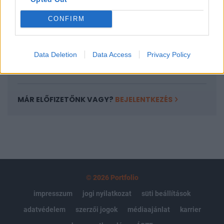
Az előfizetés a következőket tartalmazza:
Portfolio.hu teljes cikkarchívum
CONFIRM
Kötéslisták: BÉT elmúlt 2 év napon belüli
kötéslistái
Data Deletion
Data Access
Privacy Policy
Előfizetés
MÁR ELŐFIZETŐNK VAGY?
BEJELENTKEZÉS
© 2026 Portfolio
impresszum
jogi nyilatkozat
süti beállítások
adatvédelem
szerzői jogok
médiaajánlat
karrier