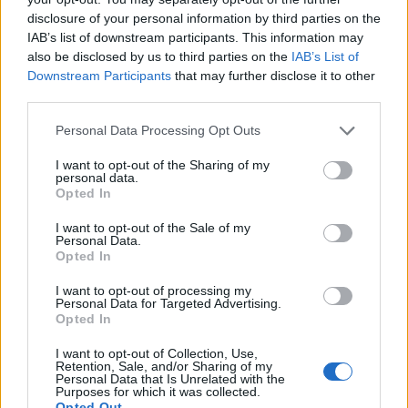
disclosure of your personal information by third parties on the
számára azonban komoly kihívást jelenthet, hogy
IAB’s list of downstream participants. This information may
a beadásra mindössze egyhónapos időablak áll
also be disclosed by us to third parties on the
IAB’s List of
rendelkezésre.
Downstream Participants
that may further disclose it to other
third parties.
A kormány a sikeres brüsszeli egyeztetések után - ahogy
arról a Portfolio is beszámolt - összesen 540 milliárd
Personal Data Processing Opt Outs
forintos keretösszeggel hirdetett meg vissza nem térítendő
I want to opt-out of the Sharing of my
támogatási programokat az áramhálózati engedélyesek
personal data.
Opted In
számára - amely összeg lényegében lefedi az előzetesen
kommunikált és felszabadított 1,4 milliárd eurós uniós
I want to opt-out of the Sale of my
forrást. A most feltöltött tervezeteket...
Personal Data.
Opted In
I want to opt-out of processing my
KEDVES OLVASÓNK!
Personal Data for Targeted Advertising.
Opted In
A keresett cikk a portfolio.hu hírarchívumához
tartozik, melynek olvasása előfizetéses
I want to opt-out of Collection, Use,
Retention, Sale, and/or Sharing of my
regisztrációhoz kötött.
Personal Data that Is Unrelated with the
Purposes for which it was collected.
Opted Out