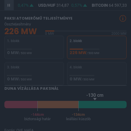
F
363,41
0,47%
USD/HUF
314,87
0,57%
BITCOIN
64 597,33
-
PAKSI ATOMERŐMŰ TELJESÍTMÉNYE
Összteljesítmény
226 MW
0 MW
2000 MW
1. blokk
2. blokk
0 MW
226 MW
/ 500 MW
/ 500 MW
3. blokk
4. blokk
0 MW
0 MW
/ 500 MW
/ 500 MW
DUNA VÍZÁLLÁSA PAKSNÁL
-130 cm
-144cm
-134cm
biztonsági határ
leállási küszöb
Forrás: OVF, HAEA