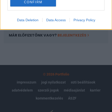
CONFIRM
kötéslistái
Előfizetés
Data Deletion
Data Access
Privacy Policy
MÁR ELŐFIZETŐNK VAGY?
BEJELENTKEZÉS
© 2026 Portfolio
impresszum
jogi nyilatkozat
süti beállítások
adatvédelem
szerzői jogok
médiaajánlat
karrier
kommentkezelés
ÁSZF