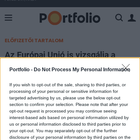
A Paksi Atomerőmű összteljesítménye 226 MW. A Duna vízállá
ELŐFIZETŐI TARTALOM
Az Európai Unió is vizsgálja a
legújabb AI-fejlesztés kockázatait
Portfolio -
Do Not Process My Personal Information
Portfolio
If you wish to opt-out of the sale, sharing to third parties, or
2026. június 14. 16:07
processing of your personal or sensitive information for
targeted advertising by us, please use the below opt-out
Az Európai Bizottság vizsgálja az Anthropic
section to confirm your selection. Please note that after your
opt-out request is processed you may continue seeing
mesterségesintelligencia-fejlesztő céget érintő
interest-based ads based on personal information utilized by
amerikai exportkorlátozások gyakorlati
us or personal information disclosed to third parties prior to
következményeit, és hangsúlyozza, hogy az ilyen
your opt-out. You may separately opt-out of the further
intézkedések nem vezethetnek a partnerországok
disclosure of your personal information by third parties on the