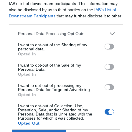
IAB’s list of downstream participants. This information may
megkülönböztetéséhez.
also be disclosed by us to third parties on the
IAB’s List of
Downstream Participants
that may further disclose it to other
Banking Technology 2026Agentic AI, fintech harc és
third parties.
digitális bankolás - Technológiai és üzleti deep dive banki
topvezetőkkel! November 10-én jön a Portfolio Banking
Personal Data Processing Opt Outs
Technology, regisztráció és részletek itt!Információ és
I want to opt-out of the Sharing of my
jelentkezésAz Anthropic pénteken közölte, hogy azonnali
personal data.
hatállyal letiltja a legfejlettebb mesterségesintelligencia-
Opted In
modelljeinek elérését a felhasználók...
I want to opt-out of the Sale of my
Personal Data.
Opted In
KEDVES OLVASÓNK!
I want to opt-out of processing my
A keresett cikk a portfolio.hu hírarchívumához
Personal Data for Targeted Advertising.
Opted In
tartozik, melynek olvasása előfizetéses
regisztrációhoz kötött.
I want to opt-out of Collection, Use,
Retention, Sale, and/or Sharing of my
Personal Data that Is Unrelated with the
Az előfizetés a következőket tartalmazza:
Purposes for which it was collected.
Portfolio.hu teljes cikkarchívum
Opted Out
Kötéslisták: BÉT elmúlt 2 év napon belüli