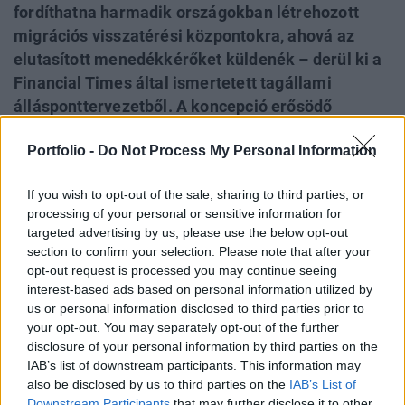
fordíthatna harmadik országokban létrehozott
migrációs visszatérési központokra, ahová az
elutasított menedékkérőket küldenék – derül ki a
Financial Times által ismertetett tagállami
állásponttervezetből. A koncepció erősödő
támogatottsága mögött az áll, hogy az uniós
Portfolio -
Do Not Process My Personal Information
kormányok képtelenek hatékonyan végrehajtani a
kitoloncolásokat, mivel a származási országok
If you wish to opt-out of the sale, sharing to third parties, or
gyakran nem veszik vissza állampolgáraikat.
processing of your personal or sensitive information for
Magyarország egyelőre nem támogatja a
targeted advertising by us, please use the below opt-out
migrációs paktum végrehajtását, ugyanakkor a
section to confirm your selection. Please note that after your
return hubok koncepciója illeszkedik a magyar
opt-out request is processed you may continue seeing
interest-based ads based on personal information utilized by
állásponthoz, amely szerint a migrációs
us or personal information disclosed to third parties prior to
kihívásokat az EU-n kívül kell kezelni.
your opt-out. You may separately opt-out of the further
disclosure of your personal information by third parties on the
Az Európai Unió a következő, 2028 és 2034 közötti
IAB’s list of downstream participants. This information may
költségvetési ciklusban uniós forrásból is támogathatná az
also be disclosed by us to third parties on the
IAB’s List of
EU-n kívüli migrációs visszatérési központokat – írja a
Downstream Participants
that may further disclose it to other