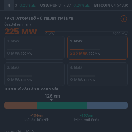
UF
366,33
0,25%
USD/HUF
317,87
0,29%
BITCOIN
64 543,92
PAKSI ATOMERŐMŰ TELJESÍTMÉNYE
Összteljesítmény
225 MW
0 MW
2000 MW
1. blokk
2. blokk
0 MW
225 MW
/ 500 MW
/ 500 MW
3. blokk
4. blokk
0 MW
0 MW
/ 500 MW
/ 500 MW
DUNA VÍZÁLLÁSA PAKSNÁL
-126 cm
-134cm
-107cm
leállási küszöb
teljes működés
Forrás: OVF, HAEA