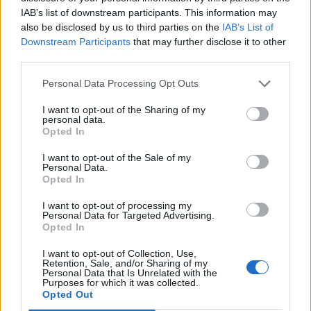
jogtalanul tartózkodó nem uniós állampolgárok
IAB’s list of downstream participants. This information may
visszaküldésére vonatkozó új jogszabályt.
also be disclosed by us to third parties on the
IAB’s List of
Downstream Participants
that may further disclose it to other
A 418 szavazattal, 218 ellenében és 30 tartózkodás mellett
third parties.
elfogadott jogszabály célja az eljárások egyszerűsítése és
gyorsítása, az alapjogok és a nemzetközi jog tiszteletben
Personal Data Processing Opt Outs
tartása mellett, ideértve a refoulement, vagyis a veszélyes
I want to opt-out of the Sharing of my
helyre visszaküldés tilalmának elvét és a kollektív
personal data.
Opted In
kiutasítások tilalmát, miközben megakadályozzák a
visszaéléseket és a jogosulatlan...
I want to opt-out of the Sale of my
Personal Data.
Opted In
KEDVES OLVASÓNK!
I want to opt-out of processing my
Personal Data for Targeted Advertising.
A keresett cikk a portfolio.hu hírarchívumához
Opted In
tartozik, melynek olvasása előfizetéses
I want to opt-out of Collection, Use,
regisztrációhoz kötött.
Retention, Sale, and/or Sharing of my
Personal Data that Is Unrelated with the
Az előfizetés a következőket tartalmazza:
Purposes for which it was collected.
Opted Out
Portfolio.hu teljes cikkarchívum