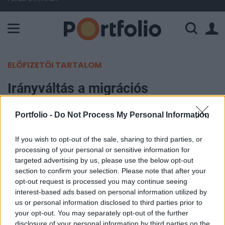
A Paksi Atomerőmű összteljesítménye 225 MW. A Duna vízállá
ELŐFIZETŐI TARTALOM
Irányváltás a migrációs
politikában: elfogadta az új
Portfolio -
Do Not Process My Personal Information
visszaküldési szabályokat az
Európai Parlament
If you wish to opt-out of the sale, sharing to third parties, or
processing of your personal or sensitive information for
targeted advertising by us, please use the below opt-out
MTI
section to confirm your selection. Please note that after your
2026. június 17. 18:38
opt-out request is processed you may continue seeing
interest-based ads based on personal information utilized by
Az Európai Parlament strasbourgi plenáris ülésén
us or personal information disclosed to third parties prior to
jóváhagyta szerdán a tagállamok területén
your opt-out. You may separately opt-out of the further
disclosure of your personal information by third parties on the